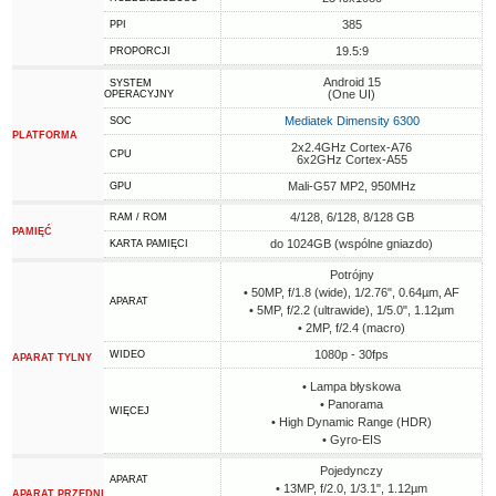
385
PPI
19.5:9
PROPORCJI
Android 15
SYSTEM
(One UI)
OPERACYJNY
Mediatek Dimensity 6300
SOC
PLATFORMA
2x2.4GHz Cortex-A76
CPU
6x2GHz Cortex-A55
Mali-G57 MP2, 950MHz
GPU
4/128, 6/128, 8/128 GB
RAM / ROM
PAMIĘĆ
do 1024GB (wspólne gniazdo)
KARTA PAMIĘCI
Potrójny
• 50MP, f/1.8 (wide), 1/2.76", 0.64µm, AF
APARAT
• 5MP, f/2.2 (ultrawide), 1/5.0", 1.12µm
• 2MP, f/2.4 (macro)
1080p - 30fps
WIDEO
APARAT TYLNY
• Lampa błyskowa
• Panorama
WIĘCEJ
• High Dynamic Range (HDR)
• Gyro-EIS
Pojedynczy
APARAT
• 13MP, f/2.0, 1/3.1", 1.12µm
APARAT PRZEDNI