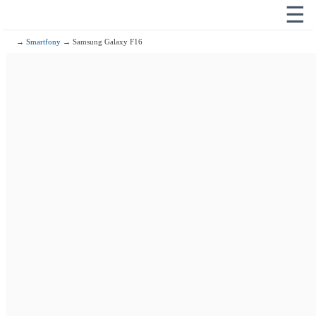
☰
→
Smartfony
→ Samsung Galaxy F16