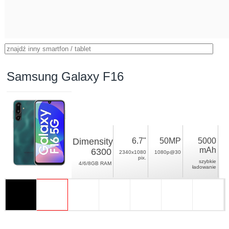
Samsung Galaxy F16
Dimensity
6.7"
50MP
5000
mAh
6300
2340x1080
1080p@30
pix.
szybkie
4/6/8GB RAM
ładowanie