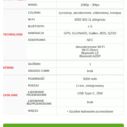
1080p - 30fps
WIDEO
żyroskop, akcelerometr, zbliżeniowy, kompas
CZUJNIKI
IEEE 802.11 a/b/g/n/ac
WI-FI
v 5
BLUETOOTH
GPS, GLONASS, Galileo, BDS, QZSS
NAWIGACJA
TECHNOLOGIE
NFC
DODATKOWO
dwuzakresowe Wi-Fi
Wi-Fi Direct
Bluetooth LE
Bluetooth A2DP
1
GŁOŚNIKI
DŹWIĘK
brak
GNIAZDO 3,5MM
5000 mAh
POJEMNOŚĆ
Li-Ion, zintegrowany
RODZAJ
ŁADOWANIE
USB Type-C, 25W
PRZEWODOWE
ZASILANIE
ŁADOWANIE
brak
BEZPRZEWODOWE
WIĘCEJ
• Szybkie ładowanie przewodowe