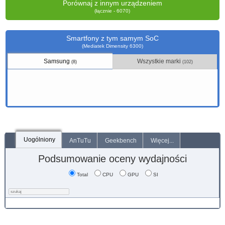
Porównaj z innym urządzeniem
(łącznie - 6070)
Smartfony z tym samym SoC
(Mediatek Dimensity 6300)
Samsung
Wszystkie marki
(8)
(102)
Uogólniony
AnTuTu
Geekbench
Więcej...
Podsumowanie oceny wydajności
Total
CPU
GPU
SI