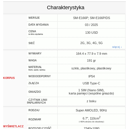
Charakterystyka
SM-E166P; SM-E166P/DS
WERSJE
03 / 2025
DATA WYDANIA
CENA
130 USD
w dniu wydania
2G, 3G, 4G, 5G
SIEĆ
więcej ↓
164.4 x 77.9 x 7.9 mm
WYMIARY
191 gr
WAGA
MATERIAŁ
szkło, plastikowy, plastikowy
front, spód, ramka
IP54
WODOODPORNY
KORPUS
USB Type-C
ZŁĄCZA
1 SIM (Nano-SIM),
GNIAZDO
karta pamięci (wspólne gniazdo)
CZYTNIK LINII
z boku
PAPILARNYCH
Super AMOLED, 90Hz
RODZAJ
2
6.7", 110cm
ROZMIAR
(~86% ekranu do obudowy)
WYŚWIETLACZ
2340x1080
ROZDZIELCZOŚĆ