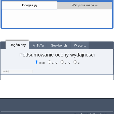
Doogee
Wszystkie marki
(3)
(6)
Uogólniony
AnTuTu
Geekbench
Więcej...
Podsumowanie oceny wydajności
Total
CPU
GPU
SI