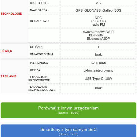
v 5
BLUETOOTH
GPS, GLONASS, Galileo, BDS
NAWIGACJA
TECHNOLOGIE
NFC
USB OTG
DODATKOWO
radio FM
dwuzakresowe Wi-Fi
Bluetooth LE
Bluetooth A2DP
1
GŁOŚNIKI
DŹWIĘK
brak
GNIAZDO 3,5MM
6250 mAh
POJEMNOŚĆ
Li-Ion, zintegrowany
RODZAJ
ZASILANIE
ŁADOWANIE
USB Type-C, 10W
PRZEWODOWE
ŁADOWANIE
brak
BEZPRZEWODOWE
Porównaj z innym urządzeniem
(łącznie - 6070)
Smartfony z tym samym SoC
(Unisoc T765)