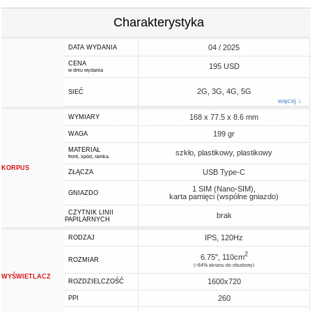
Charakterystyka
04 / 2025
DATA WYDANIA
CENA
195 USD
w dniu wydania
2G, 3G, 4G, 5G
SIEĆ
więcej ↓
168 x 77.5 x 8.6 mm
WYMIARY
199 gr
WAGA
MATERIAŁ
szkło, plastikowy, plastikowy
front, spód, ramka
KORPUS
USB Type-C
ZŁĄCZA
1 SIM (Nano-SIM),
GNIAZDO
karta pamięci (wspólne gniazdo)
CZYTNIK LINII
brak
PAPILARNYCH
IPS, 120Hz
RODZAJ
2
6.75", 110cm
ROZMIAR
(~84% ekranu do obudowy)
WYŚWIETLACZ
1600x720
ROZDZIELCZOŚĆ
260
PPI