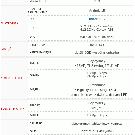
20:9
PROPORCJI
SYSTEM
Android 15
OPERACYJNY
Unisoc T765
SOC
PLATFORMA
2x2.3GHz Cortex-A76
CPU
6x2.1GHz Cortex-A55
Mali-G57 MP2, 850MHz
GPU
8/128 GB
RAM / ROM
PAMIĘĆ
do 2048GB (wspólne gniazdo)
KARTA PAMIĘCI
Pojedynczy
APARAT
• 16MP, f/1.8 (wide), 1/2.8", AF
1080p - 30fps
WIDEO
2160p - 30fps
APARAT TYLNY
• Panorama
WIĘCEJ
• High Dynamic Range (HDR)
• Lampa błyskowa z dwiema diodami LED
Pojedynczy
APARAT
• 8MP, f/2.2
APARAT PRZEDNI
1080p - 30fps
WIDEO
akcelerometr, zbliżeniowy, kompas
CZUJNIKI
IEEE 802.11 a/b/g/n/ac
WI-FI