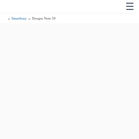
☰
→
Smartfony
→ Doogee Note 59