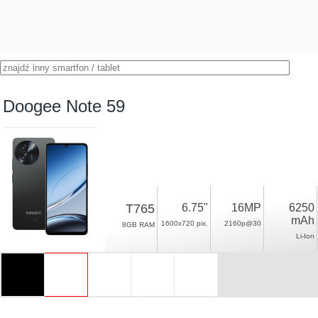
Doogee Note 59
T765
6.75"
16MP
6250
mAh
1600x720 pix.
2160p@30
8GB RAM
Li-Ion