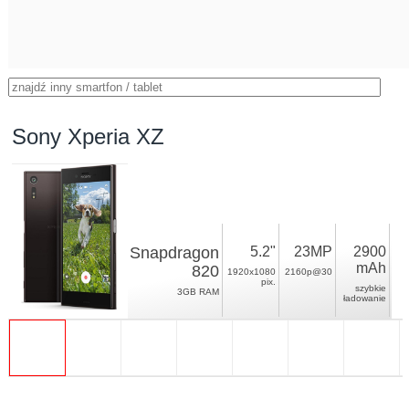
Sony Xperia XZ
Snapdragon
5.2"
23MP
2900
mAh
820
1920x1080
2160p@30
pix.
szybkie
3GB RAM
ładowanie