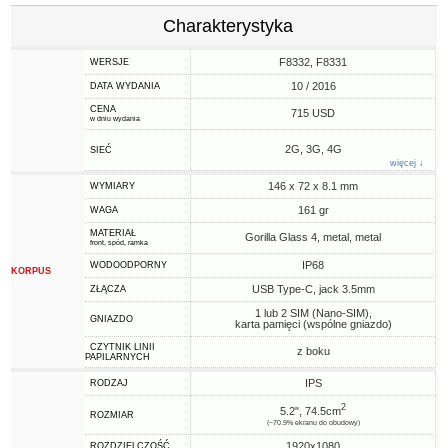
Charakterystyka
F8332, F8331
WERSJE
10 / 2016
DATA WYDANIA
CENA
715 USD
w dniu wydania
2G, 3G, 4G
SIEĆ
więcej ↓
146 x 72 x 8.1 mm
WYMIARY
161 gr
WAGA
MATERIAŁ
Gorilla Glass 4, metal, metal
front, spód, ramka
IP68
WODOODPORNY
KORPUS
USB Type-C, jack 3.5mm
ZŁĄCZA
1 lub 2 SIM (Nano-SIM),
GNIAZDO
karta pamięci (wspólne gniazdo)
CZYTNIK LINII
z boku
PAPILARNYCH
IPS
RODZAJ
2
5.2", 74.5cm
ROZMIAR
(~70.9% ekranu do obudowy)
1920x1080
ROZDZIELCZOŚĆ