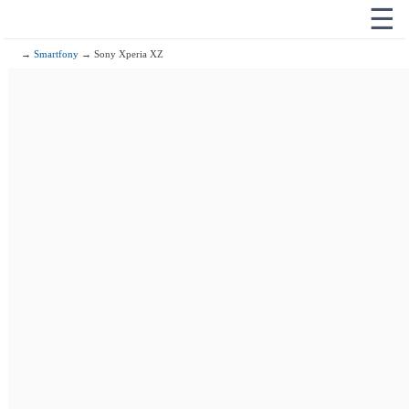
☰
→
Smartfony
→ Sony Xperia XZ