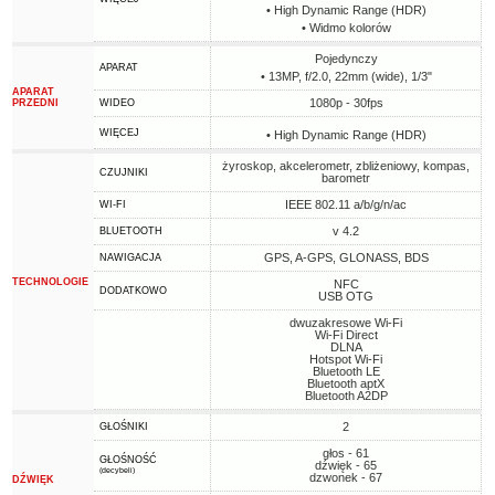
• High Dynamic Range (HDR)
• Widmo kolorów
Pojedynczy
APARAT
• 13MP, f/2.0, 22mm (wide), 1/3"
APARAT
1080p - 30fps
PRZEDNI
WIDEO
WIĘCEJ
• High Dynamic Range (HDR)
żyroskop, akcelerometr, zbliżeniowy, kompas,
CZUJNIKI
barometr
IEEE 802.11 a/b/g/n/ac
WI-FI
v 4.2
BLUETOOTH
GPS, A-GPS, GLONASS, BDS
NAWIGACJA
TECHNOLOGIE
NFC
DODATKOWO
USB OTG
dwuzakresowe Wi-Fi
Wi-Fi Direct
DLNA
Hotspot Wi-Fi
Bluetooth LE
Bluetooth aptX
Bluetooth A2DP
2
GŁOŚNIKI
głos - 61
GŁOŚNOŚĆ
dźwięk - 65
(decybeli)
dzwonek - 67
DŹWIĘK