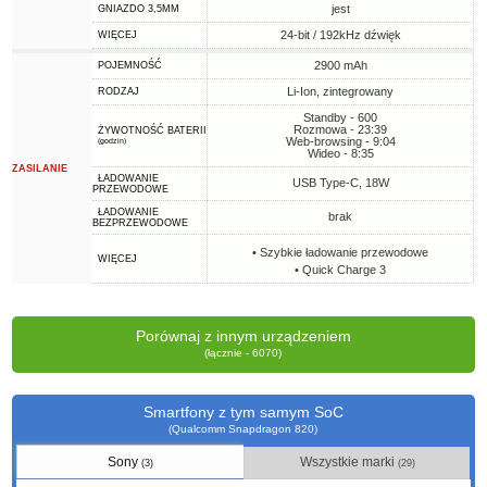
jest
GNIAZDO 3,5MM
24-bit / 192kHz dźwięk
WIĘCEJ
2900 mAh
POJEMNOŚĆ
Li-Ion, zintegrowany
RODZAJ
Standby - 600
Rozmowa - 23:39
ŻYWOTNOŚĆ BATERII
Web-browsing - 9:04
(godzin)
Wideo - 8:35
ZASILANIE
ŁADOWANIE
USB Type-C, 18W
PRZEWODOWE
ŁADOWANIE
brak
BEZPRZEWODOWE
• Szybkie ładowanie przewodowe
WIĘCEJ
• Quick Charge 3
Porównaj z innym urządzeniem
(łącznie - 6070)
Smartfony z tym samym SoC
(Qualcomm Snapdragon 820)
Sony
Wszystkie marki
(3)
(29)