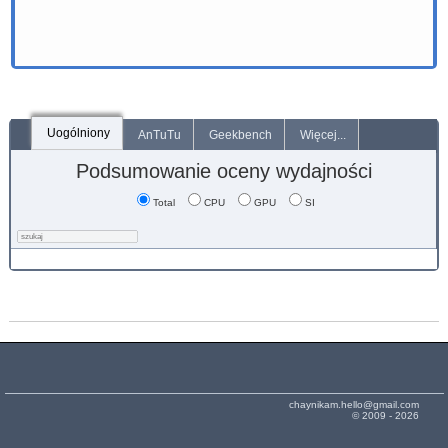
Uogólniony
AnTuTu
Geekbench
Więcej...
Podsumowanie oceny wydajności
Total
CPU
GPU
SI
chaynikam.hello@gmail.com
© 2009 - 2026