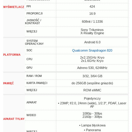
424
PPI
WYŚWIETLACZ
16:9
PROPORCJI
JASNOŚĆ /
608nit / 1:1336
KONTRAST
Sony Triluminos
WIĘCEJ
X-Reality Engine
SYSTEM
Android 6.0
OPERACYJNY
Qualcomm Snapdragon 820
SOC
PLATFORMA
2x2.15GHz Kryo
CPU
2x1.6GHz Kryo
Adreno 530, 624MHz
GPU
3/32, 3/64 GB
RAM / ROM
do 256GB (wspólne gniazdo)
KARTA PAMIĘCI
PAMIĘĆ
ROM eMMC
WIĘCEJ
Pojedynczy
APARAT
• 23MP, f/2.0, 24mm (wide), 1/2.3", PDAF, Laser
AF
1080p - 30fps
WIDEO
2160p - 30fps
APARAT TYLNY
• Lampa błyskowa
• Panorama
WIĘCEJ