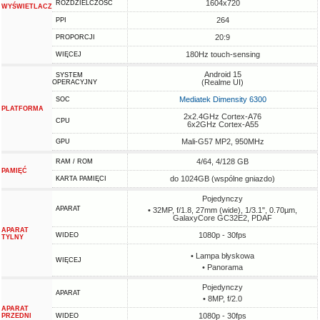
1604x720
ROZDZIELCZOŚĆ
WYŚWIETLACZ
264
PPI
20:9
PROPORCJI
180Hz touch-sensing
WIĘCEJ
Android 15
SYSTEM
(Realme UI)
OPERACYJNY
Mediatek Dimensity 6300
SOC
PLATFORMA
2x2.4GHz Cortex-A76
CPU
6x2GHz Cortex-A55
Mali-G57 MP2, 950MHz
GPU
4/64, 4/128 GB
RAM / ROM
PAMIĘĆ
do 1024GB (wspólne gniazdo)
KARTA PAMIĘCI
Pojedynczy
APARAT
• 32MP, f/1.8, 27mm (wide), 1/3.1", 0.70µm,
GalaxyCore GC32E2, PDAF
APARAT
1080p - 30fps
WIDEO
TYLNY
• Lampa błyskowa
WIĘCEJ
• Panorama
Pojedynczy
APARAT
• 8MP, f/2.0
APARAT
1080p - 30fps
PRZEDNI
WIDEO