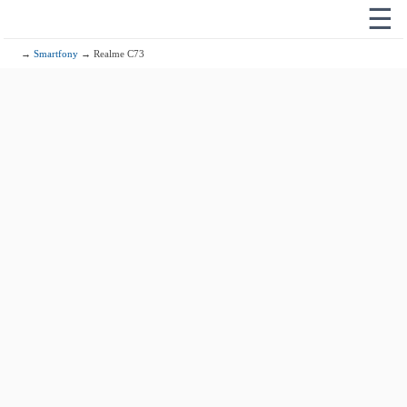
☰
→
Smartfony
→ Realme C73