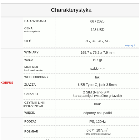
Charakterystyka
06 / 2025
DATA WYDANIA
CENA
123 USD
w dniu wydania
2G, 3G, 4G, 5G
SIEĆ
więcej ↓
165.7 x 76.2 x 7.9 mm
WYMIARY
197 gr
WAGA
MATERIAŁ
szkło, -, -
front, spód, ramka
tak
WODOODPORNY
KORPUS
USB Type-C, jack 3.5mm
ZŁĄCZA
2 SIM (Nano-SIM),
GNIAZDO
karta pamięci (wspólne gniazdo)
CZYTNIK LINII
brak
PAPILARNYCH
odporny na upadki
WIĘCEJ
IPS, 120Hz
RODZAJ
2
6.67", 107cm
ROZMIAR
(~84% ekranu do obudowy)