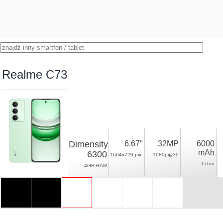
Realme C73
Dimensity
6.67"
32MP
6000
mAh
6300
1604x720 pix.
1080p@30
Li-Ion
4GB RAM