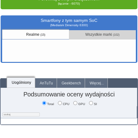
(łącznie - 6070)
Smartfony z tym samym SoC
(Mediatek Dimensity 6300)
Realme
Wszystkie marki
(15)
(102)
Uogólniony
AnTuTu
Geekbench
Więcej...
Podsumowanie oceny wydajności
Total
CPU
GPU
SI