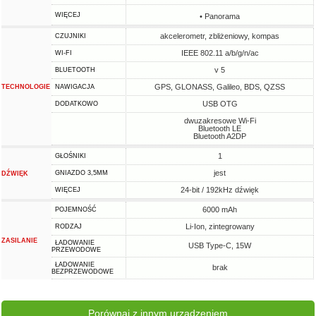
WIĘCEJ
• Panorama
akcelerometr, zbliżeniowy, kompas
CZUJNIKI
IEEE 802.11 a/b/g/n/ac
WI-FI
v 5
BLUETOOTH
GPS, GLONASS, Galileo, BDS, QZSS
TECHNOLOGIE
NAWIGACJA
USB OTG
DODATKOWO
dwuzakresowe Wi-Fi
Bluetooth LE
Bluetooth A2DP
1
GŁOŚNIKI
jest
GNIAZDO 3,5MM
DŹWIĘK
24-bit / 192kHz dźwięk
WIĘCEJ
6000 mAh
POJEMNOŚĆ
Li-Ion, zintegrowany
RODZAJ
ZASILANIE
ŁADOWANIE
USB Type-C, 15W
PRZEWODOWE
ŁADOWANIE
brak
BEZPRZEWODOWE
Porównaj z innym urządzeniem