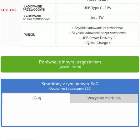
ŁADOWANIE
USB Type-C, 21W
PRZEWODOWE
ZASILANIE
ŁADOWANIE
jest, 9W
BEZPRZEWODOWE
• Szybkie ładowanie przewodowe
• Szybkie ładowanie bezprzewodowe
WIĘCEJ
• USB Power Delivery 2
• Quick Charge 4
Porównaj z innym urządzeniem
(łącznie - 6070)
Smartfony z tym samym SoC
(Qualcomm Snapdragon 855)
LG
Wszystkie marki
(6)
(53)