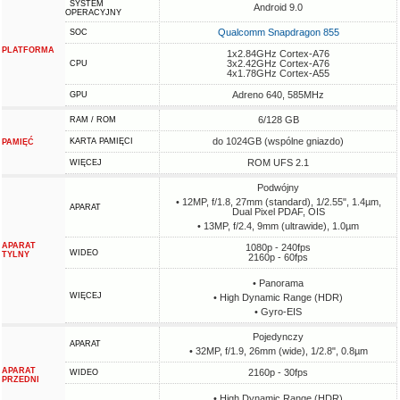
SYSTEM
Android 9.0
OPERACYJNY
Qualcomm Snapdragon 855
SOC
PLATFORMA
1x2.84GHz Cortex-A76
3x2.42GHz Cortex-A76
CPU
4x1.78GHz Cortex-A55
Adreno 640, 585MHz
GPU
6/128 GB
RAM / ROM
do 1024GB (wspólne gniazdo)
KARTA PAMIĘCI
PAMIĘĆ
ROM UFS 2.1
WIĘCEJ
Podwójny
• 12MP, f/1.8, 27mm (standard), 1/2.55", 1.4µm,
APARAT
Dual Pixel PDAF, OIS
• 13MP, f/2.4, 9mm (ultrawide), 1.0µm
APARAT
1080p - 240fps
WIDEO
TYLNY
2160p - 60fps
• Panorama
WIĘCEJ
• High Dynamic Range (HDR)
• Gyro-EIS
Pojedynczy
APARAT
• 32MP, f/1.9, 26mm (wide), 1/2.8", 0.8µm
APARAT
2160p - 30fps
WIDEO
PRZEDNI
• High Dynamic Range (HDR)