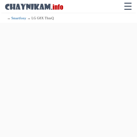
☰
→
Smartfony
→ LG G8X ThinQ