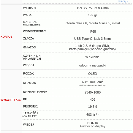
więcej ↓
159.3 x 75.8 x 8.4 mm
WYMIARY
192 gr
WAGA
MATERIAŁ
Gorilla Glass 6, Gorilla Glass 5, metal
front, spód, ramka
IP68
WODOODPORNY
KORPUS
USB Type-C, jack 3.5mm
ZŁĄCZA
1 lub 2 SIM (Nano-SIM),
GNIAZDO
karta pamięci (wspólne gniazdo)
CZYTNIK LINII
w ekranie
PAPILARNYCH
odporny na upadki
WIĘCEJ
OLED
RODZAJ
2
6.4", 100.5cm
ROZMIAR
(~83.3% ekranu do obudowy)
2340x1080
ROZDZIELCZOŚĆ
403
PPI
WYŚWIETLACZ
19.5:9
PROPORCJI
JASNOŚĆ /
603nit / -
KONTRAST
HDR10
WIĘCEJ
Always on display