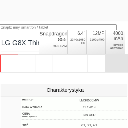
Snapdragon
6.4"
12MP
4000
mAh
855
2340x1080
2160p@60
LG G8X ThinQ
pix.
szybkie
6GB RAM
ładowanie
Charakterystyka
LMG850EMW
WERSJE
11 / 2019
DATA WYDANIA
CENA
349 USD
w dniu wydania
2G, 3G, 4G
SIEĆ