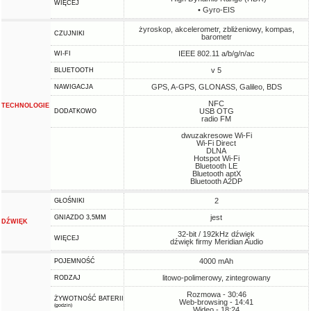
WIĘCEJ
• Gyro-EIS
żyroskop, akcelerometr, zbliżeniowy, kompas,
CZUJNIKI
barometr
IEEE 802.11 a/b/g/n/ac
WI-FI
v 5
BLUETOOTH
GPS, A-GPS, GLONASS, Galileo, BDS
NAWIGACJA
NFC
TECHNOLOGIE
USB OTG
DODATKOWO
radio FM
dwuzakresowe Wi-Fi
Wi-Fi Direct
DLNA
Hotspot Wi-Fi
Bluetooth LE
Bluetooth aptX
Bluetooth A2DP
2
GŁOŚNIKI
jest
GNIAZDO 3,5MM
DŹWIĘK
32-bit / 192kHz dźwięk
WIĘCEJ
dźwięk firmy Meridian Audio
4000 mAh
POJEMNOŚĆ
litowo-polimerowy, zintegrowany
RODZAJ
Rozmowa - 30:46
ŻYWOTNOŚĆ BATERII
Web-browsing - 14:41
(godzin)
Wideo - 18:24