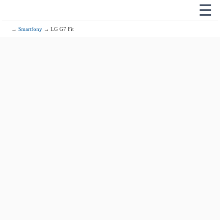
☰
→
Smartfony
→ LG G7 Fit