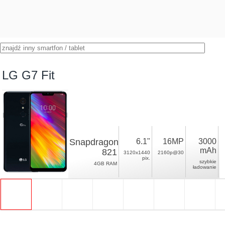
LG G7 Fit
Snapdragon
6.1"
16MP
3000
mAh
821
3120x1440
2160p@30
pix.
szybkie
4GB RAM
ładowanie