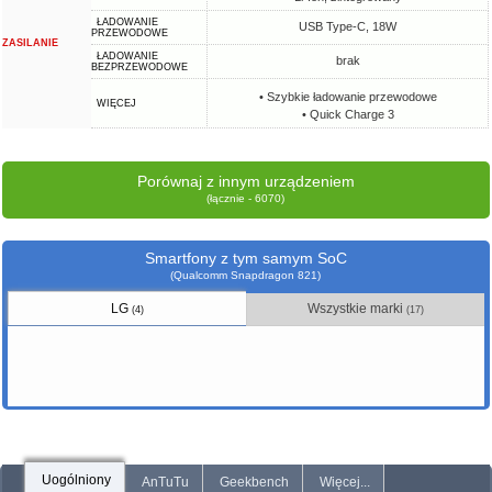
ŁADOWANIE
USB Type-C, 18W
PRZEWODOWE
ZASILANIE
ŁADOWANIE
brak
BEZPRZEWODOWE
• Szybkie ładowanie przewodowe
WIĘCEJ
• Quick Charge 3
Porównaj z innym urządzeniem
(łącznie - 6070)
Smartfony z tym samym SoC
(Qualcomm Snapdragon 821)
LG
Wszystkie marki
(4)
(17)
Uogólniony
AnTuTu
Geekbench
Więcej...