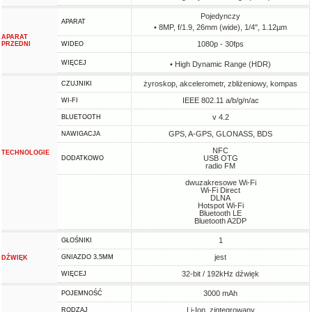
Pojedynczy
APARAT
• 8MP, f/1.9, 26mm (wide), 1/4", 1.12µm
APARAT
1080p - 30fps
PRZEDNI
WIDEO
WIĘCEJ
• High Dynamic Range (HDR)
żyroskop, akcelerometr, zbliżeniowy, kompas
CZUJNIKI
IEEE 802.11 a/b/g/n/ac
WI-FI
v 4.2
BLUETOOTH
GPS, A-GPS, GLONASS, BDS
NAWIGACJA
NFC
TECHNOLOGIE
USB OTG
DODATKOWO
radio FM
dwuzakresowe Wi-Fi
Wi-Fi Direct
DLNA
Hotspot Wi-Fi
Bluetooth LE
Bluetooth A2DP
1
GŁOŚNIKI
jest
GNIAZDO 3,5MM
DŹWIĘK
32-bit / 192kHz dźwięk
WIĘCEJ
3000 mAh
POJEMNOŚĆ
Li-Ion, zintegrowany
RODZAJ