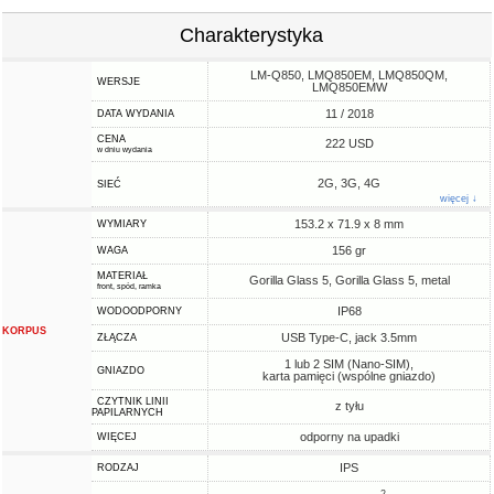
Charakterystyka
LM-Q850, LMQ850EM, LMQ850QM,
WERSJE
LMQ850EMW
11 / 2018
DATA WYDANIA
CENA
222 USD
w dniu wydania
2G, 3G, 4G
SIEĆ
więcej ↓
153.2 x 71.9 x 8 mm
WYMIARY
156 gr
WAGA
MATERIAŁ
Gorilla Glass 5, Gorilla Glass 5, metal
front, spód, ramka
IP68
WODOODPORNY
KORPUS
USB Type-C, jack 3.5mm
ZŁĄCZA
1 lub 2 SIM (Nano-SIM),
GNIAZDO
karta pamięci (wspólne gniazdo)
CZYTNIK LINII
z tyłu
PAPILARNYCH
odporny na upadki
WIĘCEJ
IPS
RODZAJ