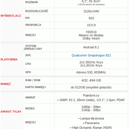
2
6.1", 91.3cm
ROZMIAR
(~82.9% ekranu do obudowy)
3120x1440
ROZDZIELCZOŚĆ
WYŚWIETLACZ
563
PPI
19.5:9
PROPORCJI
HDR10
Always on display
WIĘCEJ
Dolby Vision
SYSTEM
Android 8.1
OPERACYJNY
Qualcomm Snapdragon 821
SOC
PLATFORMA
2x2.35GHz Kryo
CPU
2x1.6GHz Kryo
Adreno 530, 653MHz
GPU
4/32, 4/64 GB
RAM / ROM
PAMIĘĆ
do 512GB (wspólne gniazdo)
KARTA PAMIĘCI
Pojedynczy
APARAT
• 16MP, f/2.2, 28mm (wide), 1/3.1", 1.0µm, PDAF
1080p - 30fps
WIDEO
2160p - 30fps
APARAT TYLNY
• Lampa błyskowa
WIĘCEJ
• Panorama
• High Dynamic Range (HDR)