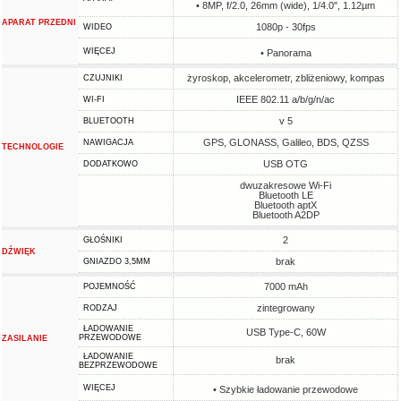
• 8MP, f/2.0, 26mm (wide), 1/4.0", 1.12µm
APARAT PRZEDNI
1080p - 30fps
WIDEO
WIĘCEJ
• Panorama
żyroskop, akcelerometr, zbliżeniowy, kompas
CZUJNIKI
IEEE 802.11 a/b/g/n/ac
WI-FI
v 5
BLUETOOTH
GPS, GLONASS, Galileo, BDS, QZSS
NAWIGACJA
TECHNOLOGIE
USB OTG
DODATKOWO
dwuzakresowe Wi-Fi
Bluetooth LE
Bluetooth aptX
Bluetooth A2DP
2
GŁOŚNIKI
DŹWIĘK
brak
GNIAZDO 3,5MM
7000 mAh
POJEMNOŚĆ
zintegrowany
RODZAJ
ŁADOWANIE
USB Type-C, 60W
PRZEWODOWE
ZASILANIE
ŁADOWANIE
brak
BEZPRZEWODOWE
WIĘCEJ
• Szybkie ładowanie przewodowe