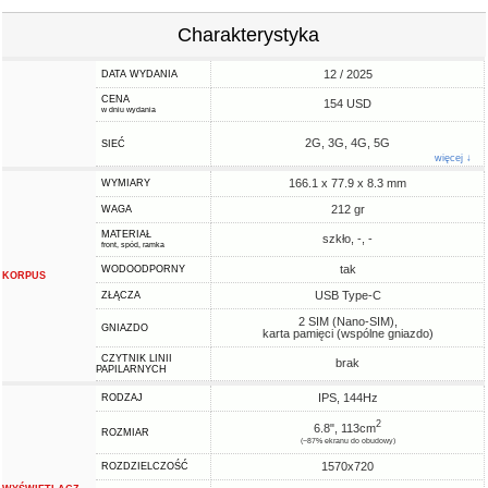
Charakterystyka
12 / 2025
DATA WYDANIA
CENA
154 USD
w dniu wydania
2G, 3G, 4G, 5G
SIEĆ
więcej ↓
166.1 x 77.9 x 8.3 mm
WYMIARY
212 gr
WAGA
MATERIAŁ
szkło, -, -
front, spód, ramka
tak
WODOODPORNY
KORPUS
USB Type-C
ZŁĄCZA
2 SIM (Nano-SIM),
GNIAZDO
karta pamięci (wspólne gniazdo)
CZYTNIK LINII
brak
PAPILARNYCH
IPS, 144Hz
RODZAJ
2
6.8", 113cm
ROZMIAR
(~87% ekranu do obudowy)
1570x720
ROZDZIELCZOŚĆ