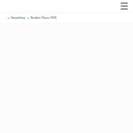
☰
→
Smartfony
→ Realme Narzo 90X