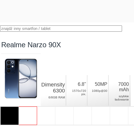
Realme Narzo 90X
Dimensity
6.8"
50MP
7000
mAh
6300
1570x720
1080p@30
pix.
szybkie
6/8GB RAM
ładowanie