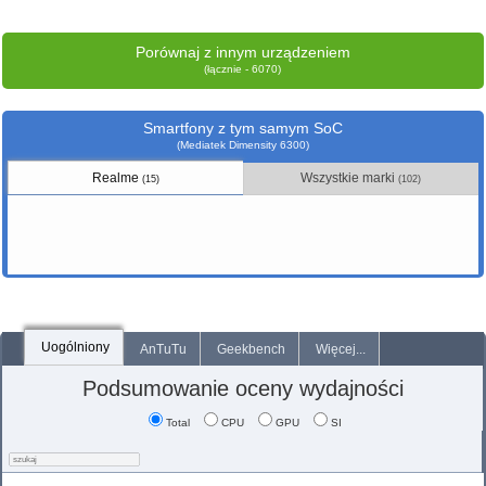
Porównaj z innym urządzeniem
(łącznie - 6070)
Smartfony z tym samym SoC
(Mediatek Dimensity 6300)
Realme
Wszystkie marki
(15)
(102)
Uogólniony
AnTuTu
Geekbench
Więcej...
Podsumowanie oceny wydajności
Total
CPU
GPU
SI