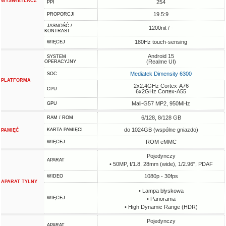
WYŚWIETLACZ
254
PPI
19.5:9
PROPORCJI
JASNOŚĆ /
1200nit / -
KONTRAST
180Hz touch-sensing
WIĘCEJ
Android 15
SYSTEM
(Realme UI)
OPERACYJNY
Mediatek Dimensity 6300
SOC
PLATFORMA
2x2.4GHz Cortex-A76
CPU
6x2GHz Cortex-A55
Mali-G57 MP2, 950MHz
GPU
6/128, 8/128 GB
RAM / ROM
do 1024GB (wspólne gniazdo)
KARTA PAMIĘCI
PAMIĘĆ
ROM eMMC
WIĘCEJ
Pojedynczy
APARAT
• 50MP, f/1.8, 28mm (wide), 1/2.96", PDAF
1080p - 30fps
WIDEO
APARAT TYLNY
• Lampa błyskowa
WIĘCEJ
• Panorama
• High Dynamic Range (HDR)
Pojedynczy
APARAT