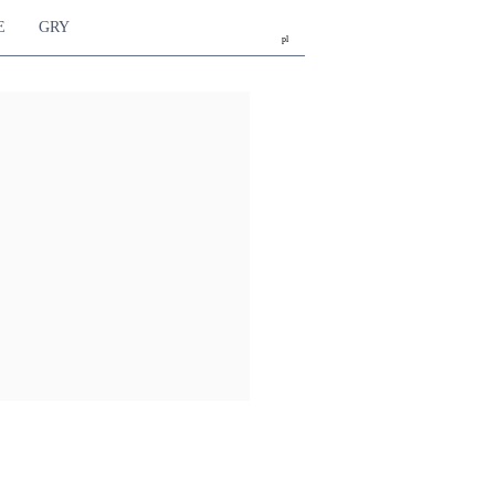
E
GRY
pl