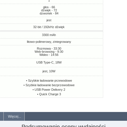
1
głos - 66
dźwięk - 72
dzwonek - 84
jest
32-bit / 192kHz dźwięk
3300 mAh
litowo-polimerowy, zintegrowany
Rozmowa - 33:30
Web-browsing - 9:30
Wideo - 14:56
USB Type-C, 18W
jest, 10W
• Szybkie ładowanie przewodowe
• Szybkie ładowanie bezprzewodowe
• USB Power Delivery 2
• Quick Charge 3
Więcej...
Podsumowanie oceny wydajności