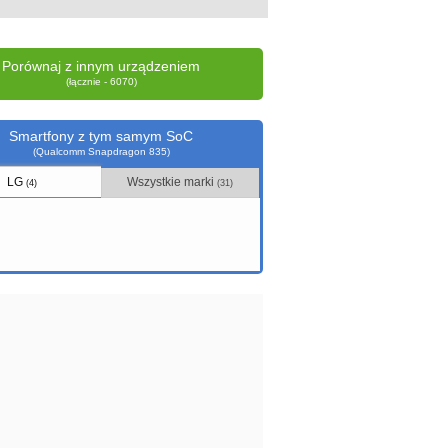
Porównaj z innym urządzeniem
(łącznie - 6070)
Smartfony z tym samym SoC
(Qualcomm Snapdragon 835)
LG
Wszystkie marki
(4)
(31)