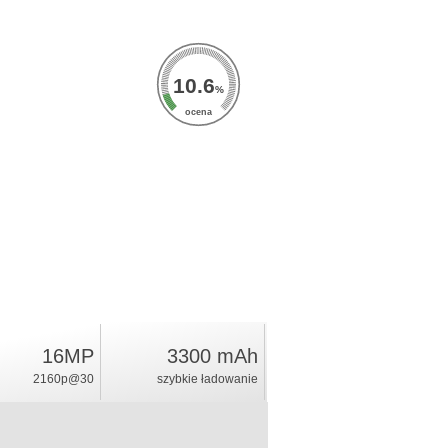
10.6
%
ocena
16MP
3300 mAh
2160p@30
szybkie ładowanie