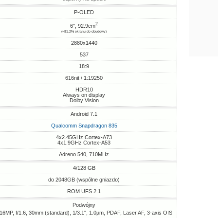
P-OLED
2
6", 92.9cm
(~81.2% ekranu do obudowy)
2880x1440
537
18:9
616nit / 1:19250
HDR10
Always on display
Dolby Vision
Android 7.1
Qualcomm Snapdragon 835
4x2.45GHz Cortex-A73
4x1.9GHz Cortex-A53
Adreno 540, 710MHz
4/128 GB
do 2048GB (wspólne gniazdo)
ROM UFS 2.1
Podwójny
 16MP, f/1.6, 30mm (standard), 1/3.1", 1.0µm, PDAF, Laser AF, 3-axis OIS