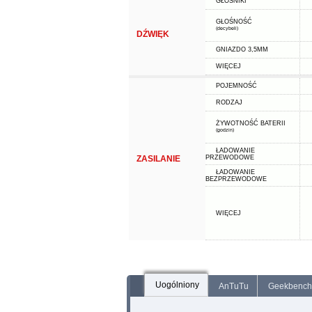
GŁOŚNIKI
GŁOŚNOŚĆ
(decybeli)
DŹWIĘK
GNIAZDO 3,5MM
WIĘCEJ
POJEMNOŚĆ
RODZAJ
ŻYWOTNOŚĆ BATERII
(godzin)
ŁADOWANIE
ZASILANIE
PRZEWODOWE
ŁADOWANIE
BEZPRZEWODOWE
WIĘCEJ
Uogólniony
AnTuTu
Geekbench