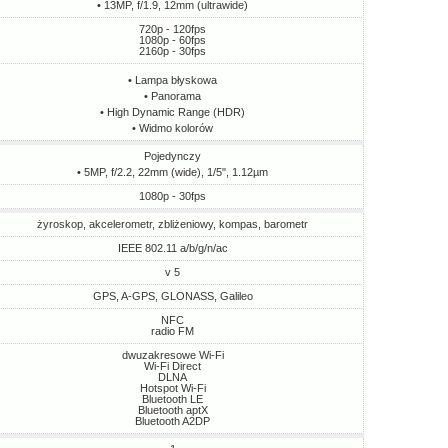
• 13MP, f/1.9, 12mm (ultrawide)
720p - 120fps
1080p - 60fps
2160p - 30fps
• Lampa błyskowa
• Panorama
• High Dynamic Range (HDR)
• Widmo kolorów
Pojedynczy
• 5MP, f/2.2, 22mm (wide), 1/5", 1.12µm
1080p - 30fps
żyroskop, akcelerometr, zbliżeniowy, kompas, barometr
IEEE 802.11 a/b/g/n/ac
v 5
GPS, A-GPS, GLONASS, Galileo
NFC
radio FM
dwuzakresowe Wi-Fi
Wi-Fi Direct
DLNA
Hotspot Wi-Fi
Bluetooth LE
Bluetooth aptX
Bluetooth A2DP