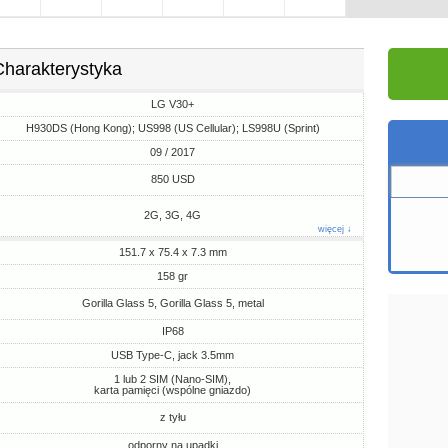
Charakterystyka
LG V30+
H930DS (Hong Kong); US998 (US Cellular); LS998U (Sprint)
09 / 2017
850 USD
2G, 3G, 4G
więcej ↓
151.7 x 75.4 x 7.3 mm
158 gr
Gorilla Glass 5, Gorilla Glass 5, metal
IP68
USB Type-C, jack 3.5mm
1 lub 2 SIM (Nano-SIM),
karta pamięci (wspólne gniazdo)
z tyłu
odporny na upadki