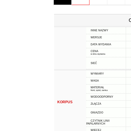
INNE NAZWY
WERSJE
DATA WYDANIA
CENA
w dniu wydania
SIEĆ
WYMIARY
WAGA
MATERIAŁ
front, spód, ramka
WODOODPORNY
KORPUS
ZŁĄCZA
GNIAZDO
CZYTNIK LINII
PAPILARNYCH
WIĘCEJ