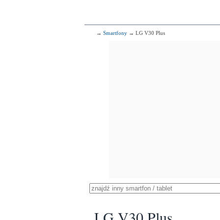
→
Smartfony
→ LG V30 Plus
LG V30 Plus