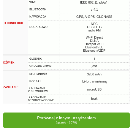
IEEE 802.11 a/b/g/n
WI-FI
v 4.1
BLUETOOTH
GPS, A-GPS, GLONASS
NAWIGACJA
TECHNOLOGIE
NFC
USB OTG
DODATKOWO
radio FM
Wi-Fi Direct
DLNA
Hotspot Wi-Fi
Bluetooth LE
Bluetooth A2DP
1
GŁOŚNIKI
DŹWIĘK
jest
GNIAZDO 3,5MM
3200 mAh
POJEMNOŚĆ
Li-Ion, wymienną
RODZAJ
ZASILANIE
ŁADOWANIE
microUSB
PRZEWODOWE
ŁADOWANIE
brak
BEZPRZEWODOWE
Porównaj z innym urządzeniem
(łącznie - 6070)