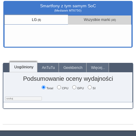
Smartfony z tym samym SoC
(Mediatek MT6750)
LG
Wszystkie marki
(8)
(46)
Uogólniony
AnTuTu
Geekbench
Więcej...
Podsumowanie oceny wydajności
Total
CPU
GPU
SI