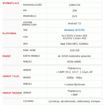
WYŚWIETLACZ
1280x720
ROZDZIELCZOŚĆ
258
PPI
16:9
PROPORCJI
SYSTEM
Android 7.0
OPERACYJNY
Mediatek MT6750
SOC
PLATFORMA
4x1.5GHz Cortex-A53
CPU
4x1GHz Cortex-A53
Mali-T860 MP2, 520MHz
GPU
3/16 GB
RAM / ROM
do 32GB (oddzielne gniazdo)
KARTA PAMIĘCI
PAMIĘĆ
ROM eMMC
WIĘCEJ
Pojedynczy
APARAT
• 13MP, f/2.2, 1/3.1", 1.12µm, AF
APARAT TYLNY
1080p - 30fps
WIDEO
WIĘCEJ
• Lampa błyskowa
Pojedynczy
APARAT
APARAT PRZEDNI
• 8MP
żyroskop, akcelerometr, zbliżeniowy, kompas
CZUJNIKI