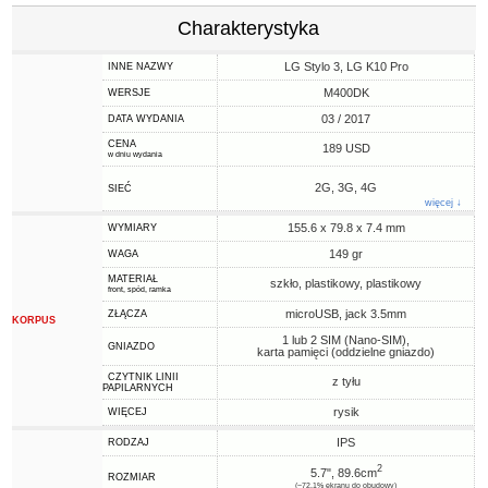
Charakterystyka
LG Stylo 3, LG K10 Pro
INNE NAZWY
M400DK
WERSJE
03 / 2017
DATA WYDANIA
CENA
189 USD
w dniu wydania
2G, 3G, 4G
SIEĆ
więcej ↓
155.6 x 79.8 x 7.4 mm
WYMIARY
149 gr
WAGA
MATERIAŁ
szkło, plastikowy, plastikowy
front, spód, ramka
microUSB, jack 3.5mm
ZŁĄCZA
KORPUS
1 lub 2 SIM (Nano-SIM),
GNIAZDO
karta pamięci (oddzielne gniazdo)
CZYTNIK LINII
z tyłu
PAPILARNYCH
rysik
WIĘCEJ
IPS
RODZAJ
2
5.7", 89.6cm
ROZMIAR
(~72.1% ekranu do obudowy)