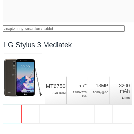
LG Stylus 3 Mediatek
MT6750
5.7"
13MP
3200
mAh
1280x720
1080p@30
3GB RAM
pix.
Li-Ion