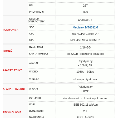
267
PPI
16:9
PROPORCJI
SYSTEM
Android 5.1
OPERACYJNY
Mediatek MT6592M
SOC
PLATFORMA
8x1.4GHz Cortex-A7
CPU
Mali-450 MP4, 600MHz
GPU
1/16 GB
RAM / ROM
PAMIĘĆ
do 32GB (oddzielne gniazdo)
KARTA PAMIĘCI
Pojedynczy
APARAT
• 13MP, AF
APARAT TYLNY
1080p - 30fps
WIDEO
WIĘCEJ
• Lampa błyskowa
Pojedynczy
APARAT
APARAT PRZEDNI
• 8MP
akcelerometr, zbliżeniowy, kompas
CZUJNIKI
IEEE 802.11 a/b/g/n
WI-FI
v 4
BLUETOOTH
TECHNOLOGIE
GPS, A-GPS
NAWIGACJA