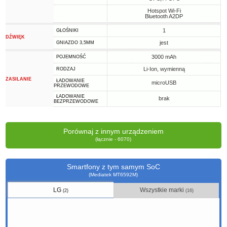
Hotspot Wi-Fi
Bluetooth A2DP
1
GŁOŚNIKI
DŹWIĘK
jest
GNIAZDO 3,5MM
3000 mAh
POJEMNOŚĆ
Li-Ion, wymienną
RODZAJ
ZASILANIE
ŁADOWANIE
microUSB
PRZEWODOWE
ŁADOWANIE
brak
BEZPRZEWODOWE
Porównaj z innym urządzeniem
(łącznie - 6070)
Smartfony z tym samym SoC
(Mediatek MT6592M)
LG
Wszystkie marki
(2)
(16)