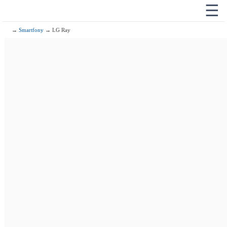
☰
→
Smartfony
→ LG Ray