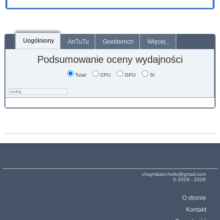
Uogólniony
AnTuTu
Geekbench
Więcej...
Podsumowanie oceny wydajności
Total
CPU
GPU
SI
chaynikam.hello@gmail.com
© 2009 - 2026
O stronie
Kontakt