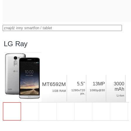
LG Ray
MT6592M
5.5"
13MP
3000
mAh
1280x720
1080p@30
1GB RAM
pix.
Li-Ion