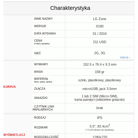
Charakterystyka
LG Zone
INNE NAZWY
X190
WERSJE
01 / 2016
DATA WYDANIA
CENA
211 USD
w dniu wydania
2G, 3G
SIEĆ
więcej ↓
152.5 x 76.4 x 9.3 mm
WYMIARY
158 gr
WAGA
MATERIAŁ
szkło, plastikowy, plastikowy
front, spód, ramka
KORPUS
microUSB, jack 3.5mm
ZŁĄCZA
1 lub 2 SIM (Micro-SIM),
GNIAZDO
karta pamięci (oddzielne gniazdo)
CZYTNIK LINII
brak
PAPILARNYCH
IPS
RODZAJ
2
5.5", 83.4cm
ROZMIAR
(~71.6% ekranu do obudowy)
WYŚWIETLACZ
1280x720
ROZDZIELCZOŚĆ