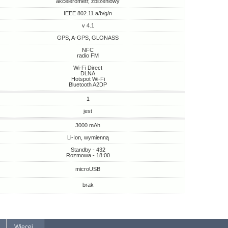
akcelerometr, zbliżeniowy
IEEE 802.11 a/b/g/n
v 4.1
GPS, A-GPS, GLONASS
NFC
radio FM
Wi-Fi Direct
DLNA
Hotspot Wi-Fi
Bluetooth A2DP
1
jest
3000 mAh
Li-Ion, wymienną
Standby - 432
Rozmowa - 18:00
microUSB
brak
Więcej...