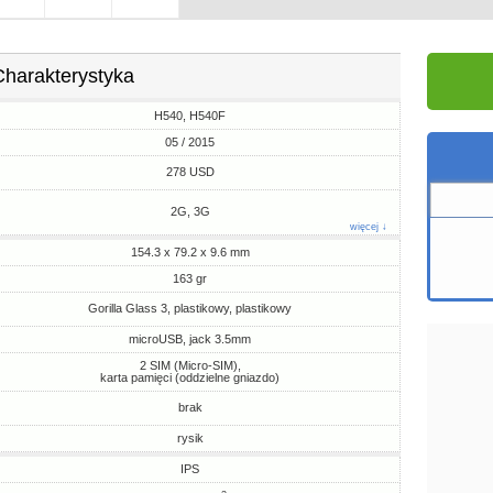
Charakterystyka
H540, H540F
05 / 2015
278 USD
2G, 3G
więcej ↓
154.3 x 79.2 x 9.6 mm
163 gr
Gorilla Glass 3, plastikowy, plastikowy
microUSB, jack 3.5mm
2 SIM (Micro-SIM),
karta pamięci (oddzielne gniazdo)
brak
rysik
IPS