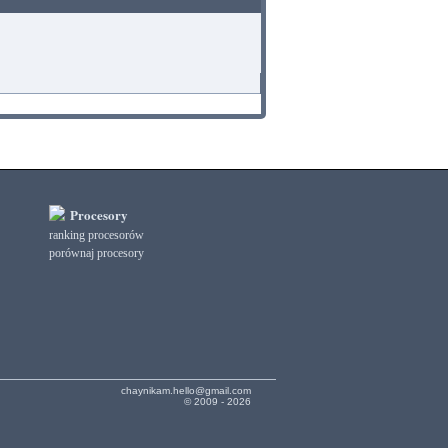
Procesory
ranking procesorów
porównaj procesory
chaynikam.hello@gmail.com
© 2009 - 2026