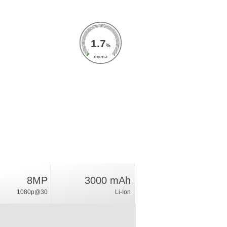
1.7
%
ocena
8MP
3000 mAh
1080p@30
Li-Ion