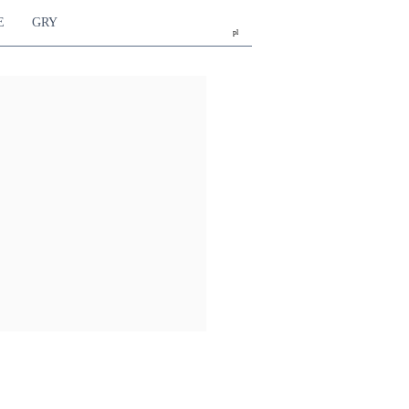
E
GRY
pl