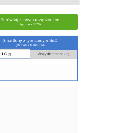
Porównaj z innym urządzeniem
(łącznie - 6070)
Smartfony z tym samym SoC
(Mediatek MT6592M)
LG
Wszystkie marki
(2)
(16)