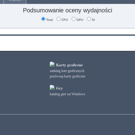
Podsumowanie oceny wydajności
Total
CPU
GPU
SI
Karty graficzne
ranking kart graficznych
porównaj karty graficzne
Gry
katalog gier na Windows