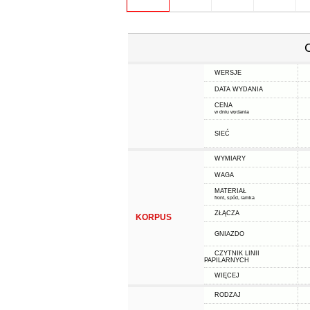
WERSJE
DATA WYDANIA
CENA
w dniu wydania
SIEĆ
WYMIARY
WAGA
MATERIAŁ
front, spód, ramka
ZŁĄCZA
KORPUS
GNIAZDO
CZYTNIK LINII
PAPILARNYCH
WIĘCEJ
RODZAJ