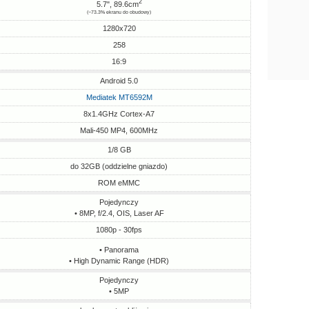
2
5.7", 89.6cm
(~73.3% ekranu do obudowy)
1280x720
258
16:9
Android 5.0
Mediatek MT6592M
8x1.4GHz Cortex-A7
Mali-450 MP4, 600MHz
1/8 GB
do 32GB (oddzielne gniazdo)
ROM eMMC
Pojedynczy
• 8MP, f/2.4, OIS, Laser AF
1080p - 30fps
• Panorama
• High Dynamic Range (HDR)
Pojedynczy
• 5MP