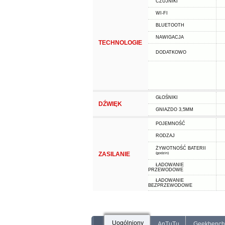
CZUJNIKI
WI-FI
BLUETOOTH
NAWIGACJA
TECHNOLOGIE
DODATKOWO
GŁOŚNIKI
DŹWIĘK
GNIAZDO 3,5MM
POJEMNOŚĆ
RODZAJ
ŻYWOTNOŚĆ BATERII
ZASILANIE
(godzin)
ŁADOWANIE
PRZEWODOWE
ŁADOWANIE
BEZPRZEWODOWE
Uogólniony
AnTuTu
Geekbench