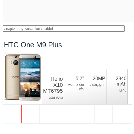
HTC One M9 Plus
Helio
5.2"
20MP
2840
mAh
X10
2560x1440
2160p@30
pix.
MT6795
Li-Po
3GB RAM