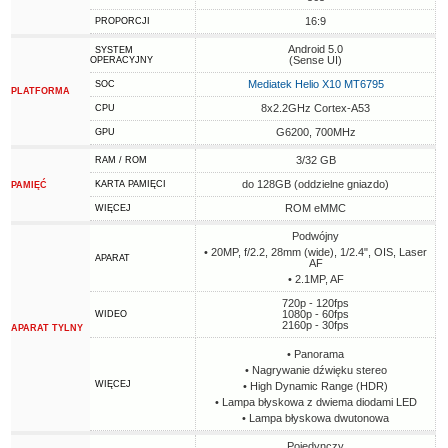
16:9
PROPORCJI
Android 5.0
SYSTEM
(Sense UI)
OPERACYJNY
Mediatek Helio X10 MT6795
SOC
PLATFORMA
8x2.2GHz Cortex-A53
CPU
G6200, 700MHz
GPU
3/32 GB
RAM / ROM
do 128GB (oddzielne gniazdo)
KARTA PAMIĘCI
PAMIĘĆ
ROM eMMC
WIĘCEJ
Podwójny
• 20MP, f/2.2, 28mm (wide), 1/2.4", OIS, Laser
APARAT
AF
• 2.1MP, AF
720p - 120fps
1080p - 60fps
WIDEO
2160p - 30fps
APARAT TYLNY
• Panorama
• Nagrywanie dźwięku stereo
WIĘCEJ
• High Dynamic Range (HDR)
• Lampa błyskowa z dwiema diodami LED
• Lampa błyskowa dwutonowa
Pojedynczy