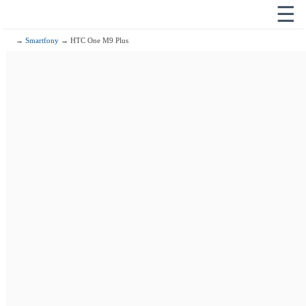
☰
→
Smartfony
→ HTC One M9 Plus