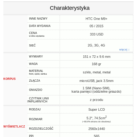
Charakterystyka
HTC One M9+
INNE NAZWY
05 / 2015
DATA WYDANIA
CENA
333 USD
w dniu wydania
2G, 3G, 4G
SIEĆ
więcej ↓
151 x 72 x 9.6 mm
WYMIARY
168 gr
WAGA
MATERIAŁ
szkło, metal, metal
front, spód, ramka
KORPUS
microUSB, jack 3.5mm
ZŁĄCZA
1 SIM (Nano-SIM),
GNIAZDO
karta pamięci (oddzielne gniazdo)
CZYTNIK LINII
z przodu
PAPILARNYCH
Super LCD
RODZAJ
2
5.2", 74.5cm
ROZMIAR
(~68.6% ekranu do obudowy)
WYŚWIETLACZ
2560x1440
ROZDZIELCZOŚĆ
565
PPI