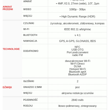
APARAT
• 4MP, f/2.0, 27mm (wide), 1/3", 2µm
APARAT
1080p - 30fps
PRZEDNI
WIDEO
WIĘCEJ
• High Dynamic Range (HDR)
żyroskop, akcelerometr, zbliżeniowy, kompas
CZUJNIKI
IEEE 802.11 a/b/g/n/ac
WI-FI
v 4.1
BLUETOOTH
GPS, A-GPS, GLONASS, BDS
NAWIGACJA
NFC
TECHNOLOGIE
USB OTG
DODATKOWO
Port podczerwieni
radio FM
dwuzakresowe Wi-Fi
Wi-Fi Direct
DLNA
Hotspot Wi-Fi
Bluetooth aptX
Bluetooth A2DP
2
GŁOŚNIKI
jest
GNIAZDO 3,5MM
DŹWIĘK
aktywna redukcja szumów
WIĘCEJ
2840 mAh
POJEMNOŚĆ
litowo-polimerowy, zintegrowany
RODZAJ