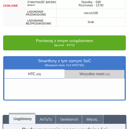
Standby - 598
ŻYWOTNOŚĆ BATERII
Rozmowa - 13:00
(godzin)
ZASILANIE
ŁADOWANIE
microUSB
PRZEWODOWE
ŁADOWANIE
brak
BEZPRZEWODOWE
Porównaj z innym urządzeniem
(łącznie - 6070)
Smartfony z tym samym SoC
(Mediatek Helio X10 MT6795)
HTC
Wszystkie marki
(10)
(21)
Uogólniony
AnTuTu
Geekbench
Więcej...