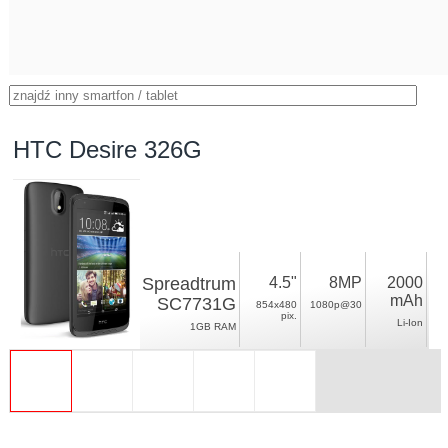
HTC Desire 326G
Spreadtrum
4.5"
8MP
2000
mAh
SC7731G
854x480
1080p@30
pix.
Li-Ion
1GB RAM