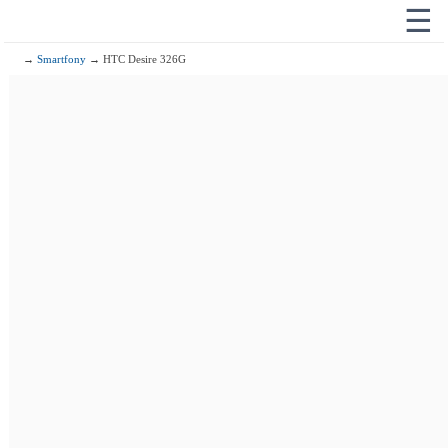
☰
→
Smartfony
→ HTC Desire 326G