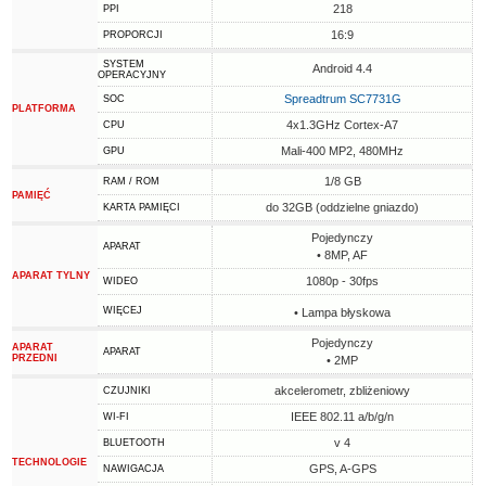
218
PPI
16:9
PROPORCJI
SYSTEM
Android 4.4
OPERACYJNY
Spreadtrum SC7731G
SOC
PLATFORMA
4x1.3GHz Cortex-A7
CPU
Mali-400 MP2, 480MHz
GPU
1/8 GB
RAM / ROM
PAMIĘĆ
do 32GB (oddzielne gniazdo)
KARTA PAMIĘCI
Pojedynczy
APARAT
• 8MP, AF
APARAT TYLNY
1080p - 30fps
WIDEO
WIĘCEJ
• Lampa błyskowa
Pojedynczy
APARAT
APARAT
PRZEDNI
• 2MP
akcelerometr, zbliżeniowy
CZUJNIKI
IEEE 802.11 a/b/g/n
WI-FI
v 4
BLUETOOTH
TECHNOLOGIE
GPS, A-GPS
NAWIGACJA