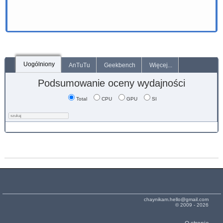
Uogólniony
AnTuTu
Geekbench
Więcej...
Podsumowanie oceny wydajności
Total
CPU
GPU
SI
chaynikam.hello@gmail.com
© 2009 - 2026