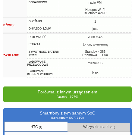
radio FM
DODATKOWO
Hotspot Wi-Fi
Bluetooth A2DP
1
GŁOŚNIKI
DŹWIĘK
jest
GNIAZDO 3,5MM
2000 mAh
POJEMNOŚĆ
Li-Ion, wymienną
RODZAJ
Standby - 386
ŻYWOTNOŚĆ BATERII
Rozmowa - 11:00
(godzin)
ZASILANIE
ŁADOWANIE
microUSB
PRZEWODOWE
ŁADOWANIE
brak
BEZPRZEWODOWE
Porównaj z innym urządzeniem
(łącznie - 6070)
Smartfony z tym samym SoC
(Spreadtrum SC7731G)
HTC
Wszystkie marki
(1)
(18)