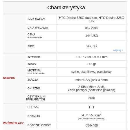
Charakterystyka
HTC Desire 326G dual sim, HTC Desire 326G
INNE NAZWY
DS
06 / 2015
DATA WYDANIA
CENA
144 USD
w dniu wydania
2G, 3G
SIEĆ
więcej ↓
139.7 x 69.6 x 9.7 mm
WYMIARY
146 gr
WAGA
MATERIAŁ
szkło, plastikowy, plastikowy
front, spód, ramka
KORPUS
microUSB, jack 3.5mm
ZŁĄCZA
2 SIM (Micro-SIM),
GNIAZDO
karta pamięci (oddzielne gniazdo)
CZYTNIK LINII
brak
PAPILARNYCH
TFT
RODZAJ
2
4.5", 55.8cm
ROZMIAR
(~57.4% ekranu do obudowy)
WYŚWIETLACZ
854x480
ROZDZIELCZOŚĆ