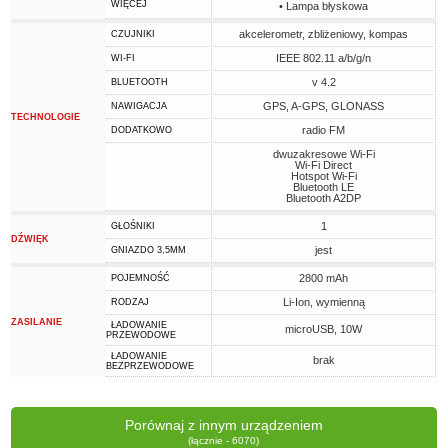
WIĘCEJ
• Lampa błyskowa
akcelerometr, zbliżeniowy, kompas
CZUJNIKI
IEEE 802.11 a/b/g/n
WI-FI
v 4.2
BLUETOOTH
GPS, A-GPS, GLONASS
NAWIGACJA
TECHNOLOGIE
radio FM
DODATKOWO
dwuzakresowe Wi-Fi
Wi-Fi Direct
Hotspot Wi-Fi
Bluetooth LE
Bluetooth A2DP
1
GŁOŚNIKI
DŹWIĘK
jest
GNIAZDO 3,5MM
2800 mAh
POJEMNOŚĆ
Li-Ion, wymienną
RODZAJ
ZASILANIE
ŁADOWANIE
microUSB, 10W
PRZEWODOWE
ŁADOWANIE
brak
BEZPRZEWODOWE
Porównaj z innym urządzeniem
(łącznie - 6070)