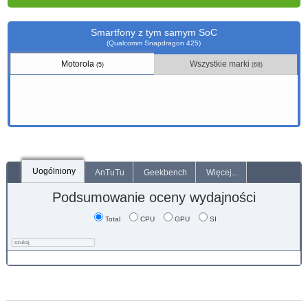
Smartfony z tym samym SoC
(Qualcomm Snapdragon 425)
Motorola
Wszystkie marki
(5)
(68)
Uogólniony
AnTuTu
Geekbench
Więcej...
Podsumowanie oceny wydajności
Total
CPU
GPU
SI