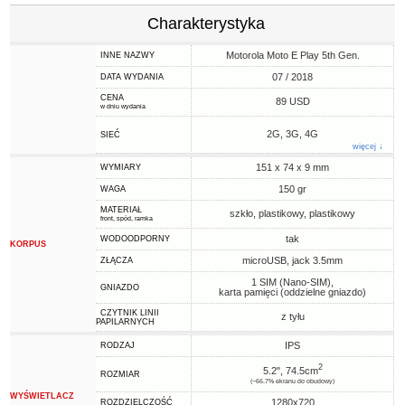
Charakterystyka
Motorola Moto E Play 5th Gen.
INNE NAZWY
07 / 2018
DATA WYDANIA
CENA
89 USD
w dniu wydania
2G, 3G, 4G
SIEĆ
więcej ↓
151 x 74 x 9 mm
WYMIARY
150 gr
WAGA
MATERIAŁ
szkło, plastikowy, plastikowy
front, spód, ramka
tak
WODOODPORNY
KORPUS
microUSB, jack 3.5mm
ZŁĄCZA
1 SIM (Nano-SIM),
GNIAZDO
karta pamięci (oddzielne gniazdo)
CZYTNIK LINII
z tyłu
PAPILARNYCH
IPS
RODZAJ
2
5.2", 74.5cm
ROZMIAR
(~66.7% ekranu do obudowy)
WYŚWIETLACZ
1280x720
ROZDZIELCZOŚĆ