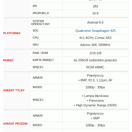
282
PPI
16:9
PROPORCJI
SYSTEM
Android 8.0
OPERACYJNY
Qualcomm Snapdragon 425
SOC
PLATFORMA
4x1.4GHz Cortex-A53
CPU
Adreno 308, 500MHz
GPU
2/16 GB
RAM / ROM
do 256GB (oddzielne gniazdo)
KARTA PAMIĘCI
PAMIĘĆ
ROM eMMC
WIĘCEJ
Pojedynczy
APARAT
• 8MP, f/2.0, 1.12µm, AF
1080p - 30fps
WIDEO
APARAT TYLNY
• Lampa błyskowa
WIĘCEJ
• Panorama
• High Dynamic Range (HDR)
Pojedynczy
APARAT
• 5MP
APARAT PRZEDNI
1080p - 30fps
WIDEO