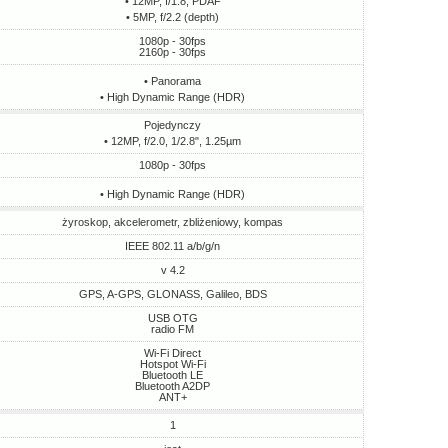
• 12MP, f/1.8, PDAF
• 5MP, f/2.2 (depth)
1080p - 30fps
2160p - 30fps
• Panorama
• High Dynamic Range (HDR)
Pojedynczy
• 12MP, f/2.0, 1/2.8", 1.25µm
1080p - 30fps
• High Dynamic Range (HDR)
żyroskop, akcelerometr, zbliżeniowy, kompas
IEEE 802.11 a/b/g/n
v 4.2
GPS, A-GPS, GLONASS, Galileo, BDS
USB OTG
radio FM
Wi-Fi Direct
Hotspot Wi-Fi
Bluetooth LE
Bluetooth A2DP
ANT+
1