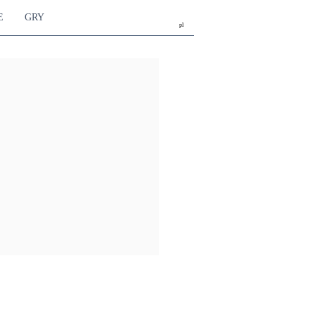
E
GRY
pl