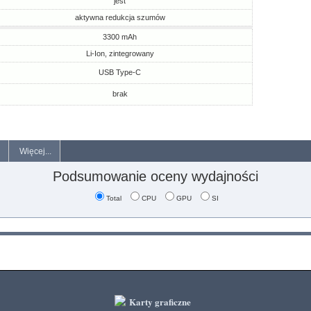
jest
aktywna redukcja szumów
3300 mAh
Li-Ion, zintegrowany
USB Type-C
brak
Więcej...
Podsumowanie oceny wydajności
Total
CPU
GPU
SI
Karty graficzne