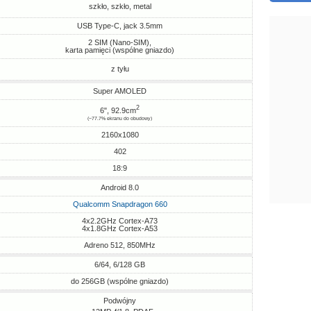
szkło, szkło, metal
USB Type-C, jack 3.5mm
2 SIM (Nano-SIM),
karta pamięci (wspólne gniazdo)
z tyłu
Super AMOLED
2
6", 92.9cm
(~77.7% ekranu do obudowy)
2160x1080
402
18:9
Android 8.0
Qualcomm Snapdragon 660
4x2.2GHz Cortex-A73
4x1.8GHz Cortex-A53
Adreno 512, 850MHz
6/64, 6/128 GB
do 256GB (wspólne gniazdo)
Podwójny