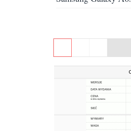
WERSJE
DATA WYDANIA
CENA
w dniu wydania
SIEĆ
WYMIARY
WAGA