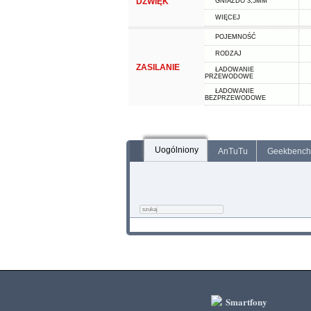
DŹWIĘK
GNIAZDO 3,5MM
WIĘCEJ
POJEMNOŚĆ
RODZAJ
ZASILANIE
ŁADOWANIE
PRZEWODOWE
ŁADOWANIE
BEZPRZEWODOWE
Uogólniony
AnTuTu
Geekbench
Smartfony