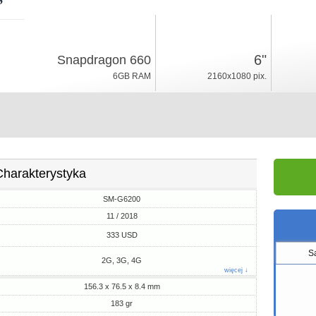
11 / 2018
183gr, grubość 8.4mm
6"
Snapdragon 660
Android 8.0
6GB RAM
2160x1080 pix.
64/128GB ROM
Charakterystyka
SM-G6200
11 / 2018
333 USD
S
2G, 3G, 4G
więcej ↓
156.3 x 76.5 x 8.4 mm
183 gr