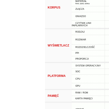
MATERIAŁ
front, spód, ramka
KORPUS
ZŁĄCZA
GNIAZDO
CZYTNIK LINII
PAPILARNYCH
RODZAJ
ROZMIAR
WYŚWIETLACZ
ROZDZIELCZOŚĆ
PPI
PROPORCJI
SYSTEM OPERACYJNY
SOC
PLATFORMA
CPU
GPU
RAM / ROM
PAMIĘĆ
KARTA PAMIĘCI