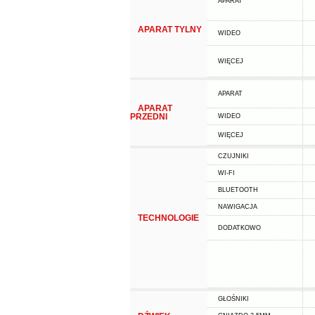
APARAT
APARAT TYLNY
WIDEO
WIĘCEJ
APARAT
APARAT
PRZEDNI
WIDEO
WIĘCEJ
CZUJNIKI
WI-FI
BLUETOOTH
NAWIGACJA
TECHNOLOGIE
DODATKOWO
GŁOŚNIKI