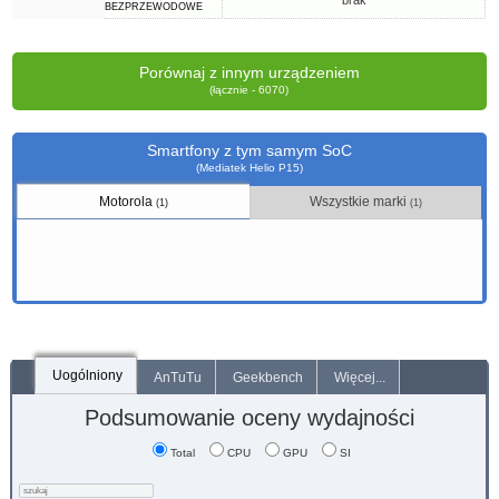
brak
BEZPRZEWODOWE
Porównaj z innym urządzeniem
(łącznie - 6070)
Smartfony z tym samym SoC
(Mediatek Helio P15)
Motorola
Wszystkie marki
(1)
(1)
Uogólniony
AnTuTu
Geekbench
Więcej...
Podsumowanie oceny wydajności
Total
CPU
GPU
SI