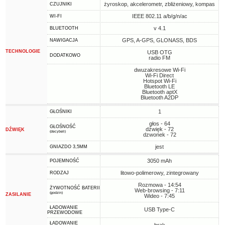
żyroskop, akcelerometr, zbliżeniowy, kompas
CZUJNIKI
IEEE 802.11 a/b/g/n/ac
WI-FI
v 4.1
BLUETOOTH
GPS, A-GPS, GLONASS, BDS
NAWIGACJA
TECHNOLOGIE
USB OTG
DODATKOWO
radio FM
dwuzakresowe Wi-Fi
Wi-Fi Direct
Hotspot Wi-Fi
Bluetooth LE
Bluetooth aptX
Bluetooth A2DP
1
GŁOŚNIKI
głos - 64
GŁOŚNOŚĆ
dźwięk - 72
DŹWIĘK
(decybeli)
dzwonek - 72
jest
GNIAZDO 3,5MM
3050 mAh
POJEMNOŚĆ
litowo-polimerowy, zintegrowany
RODZAJ
Rozmowa - 14:54
ŻYWOTNOŚĆ BATERII
Web-browsing - 7:11
(godzin)
ZASILANIE
Wideo - 7:45
ŁADOWANIE
USB Type-C
PRZEWODOWE
ŁADOWANIE