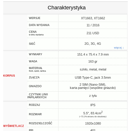
Charakterystyka
XT1663, XT1662
WERSJE
11 / 2016
DATA WYDANIA
CENA
211 USD
w dniu wydania
2G, 3G, 4G
SIEĆ
więcej ↓
151.4 x 75.4 x 7.9 mm
WYMIARY
163 gr
WAGA
MATERIAŁ
szkło, metal, metal
front, spód, ramka
KORPUS
USB Type-C, jack 3.5mm
ZŁĄCZA
2 SIM (Nano-SIM),
GNIAZDO
karta pamięci (wspólne gniazdo)
CZYTNIK LINII
z tyłu
PAPILARNYCH
IPS
RODZAJ
2
5.5", 83.4cm
ROZMIAR
(~73.1% ekranu do obudowy)
1920x1080
ROZDZIELCZOŚĆ
WYŚWIETLACZ
401
PPI