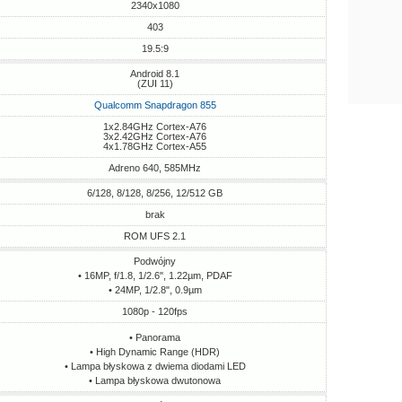
2340x1080
403
19.5:9
Android 8.1
(ZUI 11)
Qualcomm Snapdragon 855
1x2.84GHz Cortex-A76
3x2.42GHz Cortex-A76
4x1.78GHz Cortex-A55
Adreno 640, 585MHz
6/128, 8/128, 8/256, 12/512 GB
brak
ROM UFS 2.1
Podwójny
• 16MP, f/1.8, 1/2.6", 1.22µm, PDAF
• 24MP, 1/2.8", 0.9µm
1080p - 120fps
• Panorama
• High Dynamic Range (HDR)
• Lampa błyskowa z dwiema diodami LED
• Lampa błyskowa dwutonowa