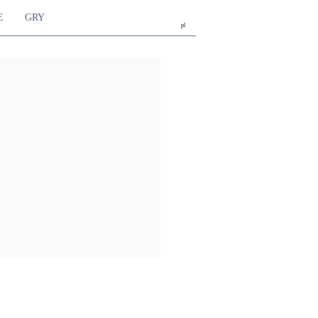
E
GRY
pl