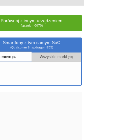
Porównaj z innym urządzeniem
(łącznie - 6070)
Smartfony z tym samym SoC
(Qualcomm Snapdragon 855)
Lenovo
Wszystkie marki
(3)
(53)