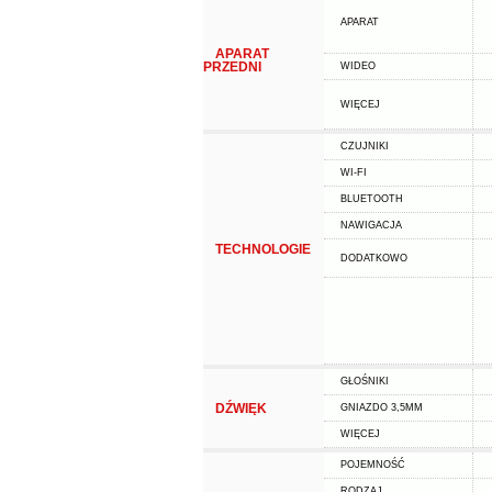
APARAT
APARAT
PRZEDNI
WIDEO
WIĘCEJ
CZUJNIKI
WI-FI
BLUETOOTH
NAWIGACJA
TECHNOLOGIE
DODATKOWO
GŁOŚNIKI
DŹWIĘK
GNIAZDO 3,5MM
WIĘCEJ
POJEMNOŚĆ
RODZAJ