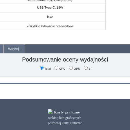
USB Type-C, 18W
brak
• Szybkie ładowanie przewodowe
Więcej...
Podsumowanie oceny wydajności
Total
CPU
GPU
SI
Karty graficzne
ranking kart graficznych
porównaj karty graficzne