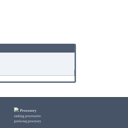
Procesory
ranking procesorów
porównaj procesory