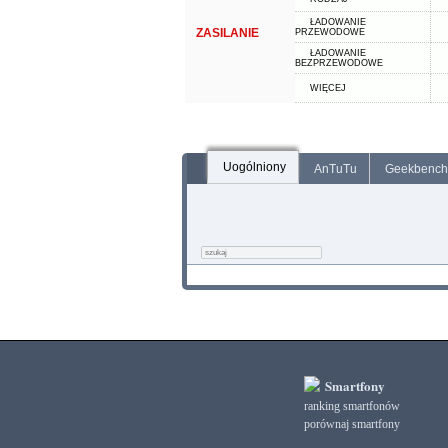
ŁADOWANIE
ZASILANIE
PRZEWODOWE
ŁADOWANIE
BEZPRZEWODOWE
WIĘCEJ
Uogólniony
AnTuTu
Geekbench
Smartfony
ranking smartfonów
porównaj smartfony