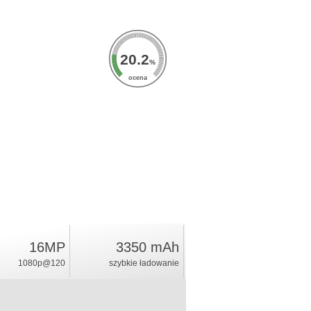
20.2
%
ocena
16MP
3350 mAh
1080p@120
szybkie ładowanie