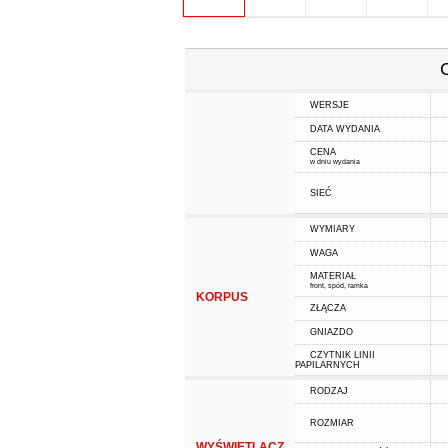
WERSJE
DATA WYDANIA
CENA
w dniu wydania
SIEĆ
WYMIARY
WAGA
MATERIAŁ
front, spód, ramka
KORPUS
ZŁĄCZA
GNIAZDO
CZYTNIK LINII
PAPILARNYCH
RODZAJ
ROZMIAR
WYŚWIETLACZ