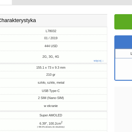
Charakterystyka
L78032
01 / 2019
444 USD
2G, 3G, 4G
więcej ↓
155.1 x 73 x 9.3 mm
210 gr
szkło, szkło, metal
USB Type-C
2 SIM (Nano-SIM)
w ekranie
Super AMOLED
2
6.39", 100.2cm
(~88.5% ekranu do obudowy)