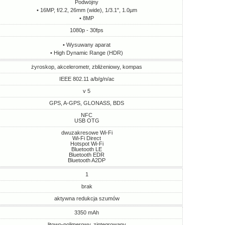
Podwójny
• 16MP, f/2.2, 26mm (wide), 1/3.1", 1.0µm
• 8MP
1080p - 30fps
• Wysuwany aparat
• High Dynamic Range (HDR)
żyroskop, akcelerometr, zbliżeniowy, kompas
IEEE 802.11 a/b/g/n/ac
v 5
GPS, A-GPS, GLONASS, BDS
NFC
USB OTG
dwuzakresowe Wi-Fi
Wi-Fi Direct
Hotspot Wi-Fi
Bluetooth LE
Bluetooth EDR
Bluetooth A2DP
1
brak
aktywna redukcja szumów
3350 mAh
litowo-polimerowy, zintegrowany