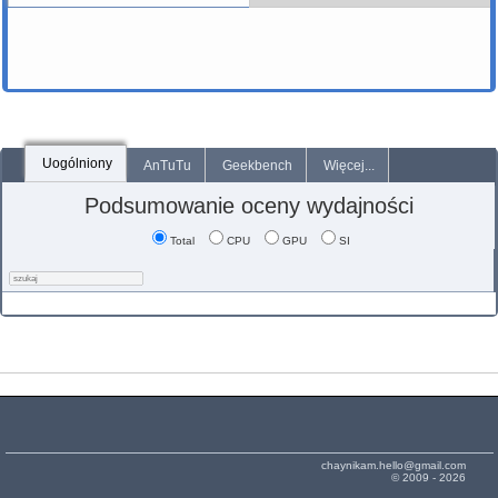
Uogólniony
AnTuTu
Geekbench
Więcej...
Podsumowanie oceny wydajności
Total
CPU
GPU
SI
chaynikam.hello@gmail.com
© 2009 - 2026