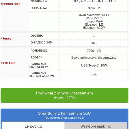
GPS, A-GPS, GLONASS, BDS
NAWIGACJA
TECHNOLOGIE
radio FM
DODATKOWO
dwuzakresowe Wi-Fi
Wi-Fi Direct
Hotspot Wi-Fi
Bluetooth LE
Bluetooth A2DP
1
GŁOŚNIKI
DŹWIĘK
jest
GNIAZDO 3,5MM
7000 mAh
POJEMNOŚĆ
litowo-polimerowy, zintegrowany
RODZAJ
ZASILANIE
ŁADOWANIE
USB Type-C, 10W
PRZEWODOWE
ŁADOWANIE
brak
BEZPRZEWODOWE
Porównaj z innym urządzeniem
(łącznie - 6070)
Smartfony z tym samym SoC
(Qualcomm Snapdragon 625)
Lenovo
Wszystkie marki
(10)
(46)