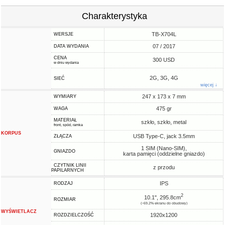
Charakterystyka
TB-X704L
WERSJE
07 / 2017
DATA WYDANIA
CENA
300 USD
w dniu wydania
2G, 3G, 4G
SIEĆ
więcej ↓
247 x 173 x 7 mm
WYMIARY
475 gr
WAGA
MATERIAŁ
szkło, szkło, metal
front, spód, ramka
KORPUS
USB Type-C, jack 3.5mm
ZŁĄCZA
1 SIM (Nano-SIM),
GNIAZDO
karta pamięci (oddzielne gniazdo)
CZYTNIK LINII
z przodu
PAPILARNYCH
IPS
RODZAJ
2
10.1", 295.8cm
ROZMIAR
(~69.2% ekranu do obudowy)
WYŚWIETLACZ
1920x1200
ROZDZIELCZOŚĆ