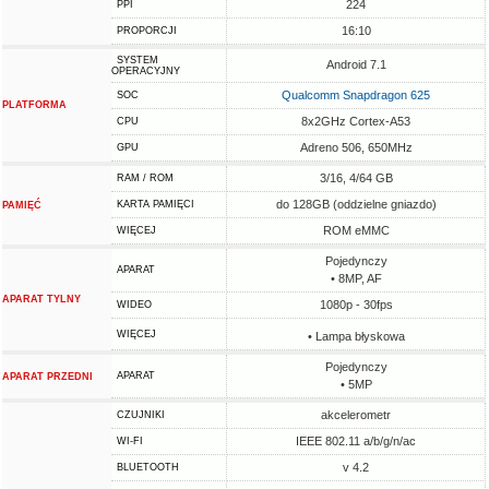
224
PPI
16:10
PROPORCJI
SYSTEM
Android 7.1
OPERACYJNY
Qualcomm Snapdragon 625
SOC
PLATFORMA
8x2GHz Cortex-A53
CPU
Adreno 506, 650MHz
GPU
3/16, 4/64 GB
RAM / ROM
do 128GB (oddzielne gniazdo)
KARTA PAMIĘCI
PAMIĘĆ
ROM eMMC
WIĘCEJ
Pojedynczy
APARAT
• 8MP, AF
APARAT TYLNY
1080p - 30fps
WIDEO
WIĘCEJ
• Lampa błyskowa
Pojedynczy
APARAT
APARAT PRZEDNI
• 5MP
akcelerometr
CZUJNIKI
IEEE 802.11 a/b/g/n/ac
WI-FI
v 4.2
BLUETOOTH