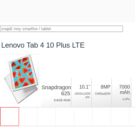
Lenovo Tab 4 10 Plus LTE
Snapdragon
10.1"
8MP
7000
mAh
625
1920x1200
1080p@30
pix.
Li-Po
3/4GB RAM