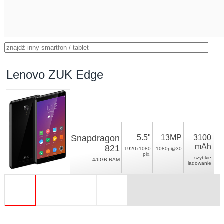
Lenovo ZUK Edge
Snapdragon
5.5"
13MP
3100
mAh
821
1920x1080
1080p@30
pix.
szybkie
4/6GB RAM
ładowanie