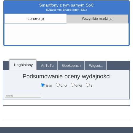
Smartfony z tym samym SoC
(Qualcomm Snapdragon 821)
Lenovo
Wszystkie marki
(1)
(17)
Uogólniony
AnTuTu
Geekbench
Więcej...
Podsumowanie oceny wydajności
Total
CPU
GPU
SI