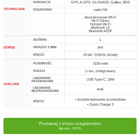
GPS, A-GPS, GLONASS, Galileo, BDS
NAWIGACJA
TECHNOLOGIE
radio FM
DODATKOWO
dwuzakresowe Wi-Fi
Wi-Fi Direct
Hotspot Wi-Fi
Bluetooth LE
Bluetooth A2DP
1
GŁOŚNIKI
jest
GNIAZDO 3,5MM
DŹWIĘK
24-bit / 192kHz dźwięk
WIĘCEJ
3100 mAh
POJEMNOŚĆ
Li-Ion, zintegrowany
RODZAJ
ŁADOWANIE
USB Type-C, 18W
PRZEWODOWE
ZASILANIE
ŁADOWANIE
brak
BEZPRZEWODOWE
• Szybkie ładowanie przewodowe
WIĘCEJ
• Quick Charge 3
Porównaj z innym urządzeniem
(łącznie - 6070)