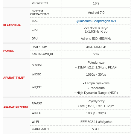
16:9
PROPORCJI
SYSTEM
Android 7.0
OPERACYJNY
Qualcomm Snapdragon 821
SOC
PLATFORMA
2x2.35GHz Kryo
CPU
2x1.6GHz Kryo
Adreno 530, 653MHz
GPU
4/64, 6/64 GB
RAM / ROM
PAMIĘĆ
brak
KARTA PAMIĘCI
Pojedynczy
APARAT
• 13MP, f/2.2, 1.34µm, PDAF
1080p - 30fps
WIDEO
APARAT TYLNY
• Lampa błyskowa
WIĘCEJ
• Panorama
• High Dynamic Range (HDR)
Pojedynczy
APARAT
• 8MP, f/2.2, 1/4", 1.12µm
APARAT PRZEDNI
1080p - 30fps
WIDEO
IEEE 802.11 a/b/g/n/ac
WI-FI
v 4.1
BLUETOOTH