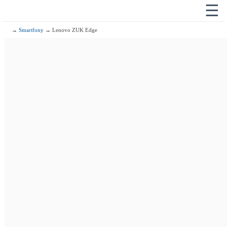
☰
→
Smartfony
→ Lenovo ZUK Edge