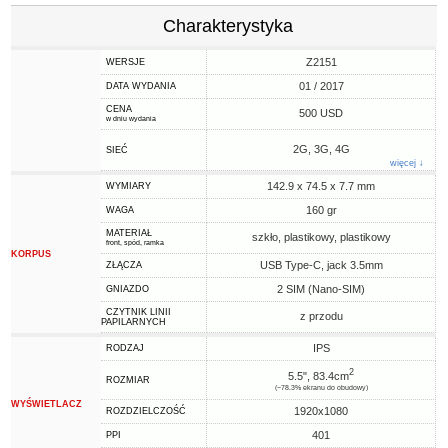
Charakterystyka
Z2151
WERSJE
01 / 2017
DATA WYDANIA
CENA
500 USD
w dniu wydania
2G, 3G, 4G
SIEĆ
więcej ↓
142.9 x 74.5 x 7.7 mm
WYMIARY
160 gr
WAGA
MATERIAŁ
szkło, plastikowy, plastikowy
front, spód, ramka
KORPUS
USB Type-C, jack 3.5mm
ZŁĄCZA
2 SIM (Nano-SIM)
GNIAZDO
CZYTNIK LINII
z przodu
PAPILARNYCH
IPS
RODZAJ
2
5.5", 83.4cm
ROZMIAR
(~78.3% ekranu do obudowy)
WYŚWIETLACZ
1920x1080
ROZDZIELCZOŚĆ
401
PPI