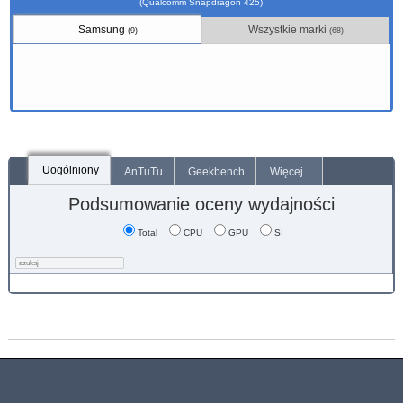
(Qualcomm Snapdragon 425)
Samsung
Wszystkie marki
(9)
(68)
Uogólniony
AnTuTu
Geekbench
Więcej...
Podsumowanie oceny wydajności
Total
CPU
GPU
SI