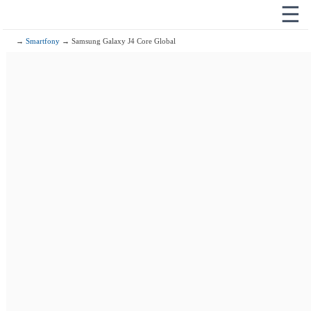
☰
→
Smartfony
→ Samsung Galaxy J4 Core Global