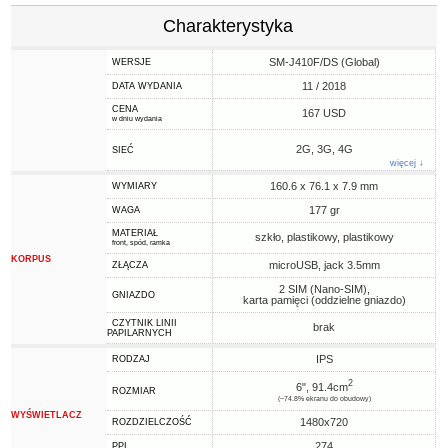
Charakterystyka
SM-J410F/DS (Global)
WERSJE
11 / 2018
DATA WYDANIA
CENA
167 USD
w dniu wydania
2G, 3G, 4G
SIEĆ
więcej ↓
160.6 x 76.1 x 7.9 mm
WYMIARY
177 gr
WAGA
MATERIAŁ
szkło, plastikowy, plastikowy
front, spód, ramka
KORPUS
microUSB, jack 3.5mm
ZŁĄCZA
2 SIM (Nano-SIM),
GNIAZDO
karta pamięci (oddzielne gniazdo)
CZYTNIK LINII
brak
PAPILARNYCH
IPS
RODZAJ
2
6", 91.4cm
ROZMIAR
(~74.8% ekranu do obudowy)
WYŚWIETLACZ
1480x720
ROZDZIELCZOŚĆ
274
PPI