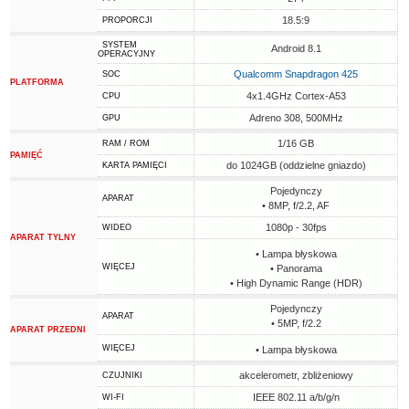
18.5:9
PROPORCJI
SYSTEM
Android 8.1
OPERACYJNY
Qualcomm Snapdragon 425
SOC
PLATFORMA
4x1.4GHz Cortex-A53
CPU
Adreno 308, 500MHz
GPU
1/16 GB
RAM / ROM
PAMIĘĆ
do 1024GB (oddzielne gniazdo)
KARTA PAMIĘCI
Pojedynczy
APARAT
• 8MP, f/2.2, AF
1080p - 30fps
WIDEO
APARAT TYLNY
• Lampa błyskowa
WIĘCEJ
• Panorama
• High Dynamic Range (HDR)
Pojedynczy
APARAT
• 5MP, f/2.2
APARAT PRZEDNI
WIĘCEJ
• Lampa błyskowa
akcelerometr, zbliżeniowy
CZUJNIKI
IEEE 802.11 a/b/g/n
WI-FI