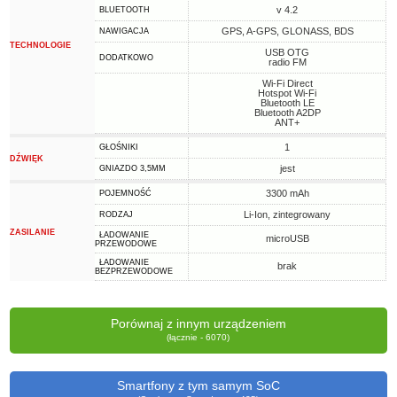
v 4.2
BLUETOOTH
GPS, A-GPS, GLONASS, BDS
NAWIGACJA
TECHNOLOGIE
USB OTG
DODATKOWO
radio FM
Wi-Fi Direct
Hotspot Wi-Fi
Bluetooth LE
Bluetooth A2DP
ANT+
1
GŁOŚNIKI
DŹWIĘK
jest
GNIAZDO 3,5MM
3300 mAh
POJEMNOŚĆ
Li-Ion, zintegrowany
RODZAJ
ZASILANIE
ŁADOWANIE
microUSB
PRZEWODOWE
ŁADOWANIE
brak
BEZPRZEWODOWE
Porównaj z innym urządzeniem
(łącznie - 6070)
Smartfony z tym samym SoC