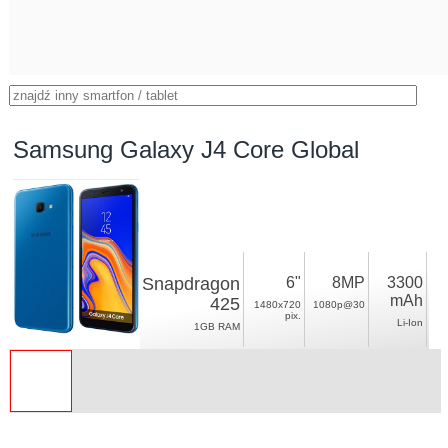
Samsung Galaxy J4 Core Global
Snapdragon
6"
8MP
3300
mAh
425
1480x720
1080p@30
pix.
Li-Ion
1GB RAM