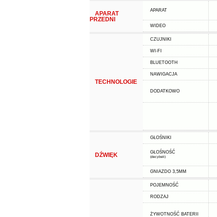
APARAT
APARAT
PRZEDNI
WIDEO
CZUJNIKI
WI-FI
BLUETOOTH
NAWIGACJA
TECHNOLOGIE
DODATKOWO
GŁOŚNIKI
GŁOŚNOŚĆ
DŹWIĘK
(decybeli)
GNIAZDO 3,5MM
POJEMNOŚĆ
RODZAJ
ŻYWOTNOŚĆ BATERII