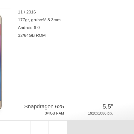
11 / 2016
177gr, grubość 8.3mm
Android 6.0
32/64GB ROM
5.5"
Snapdragon 625
3/4GB RAM
1920x1080 pix.