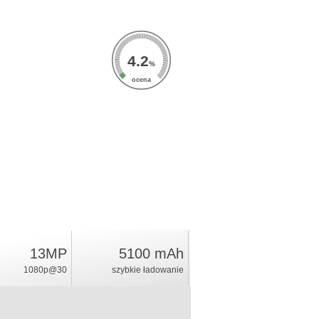
4.2
%
ocena
13MP
5100 mAh
1080p@30
szybkie ładowanie