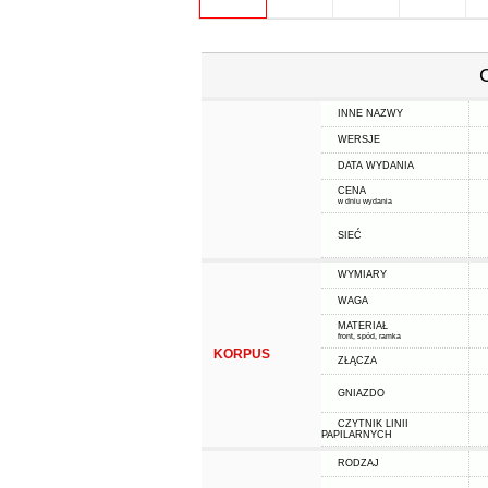
INNE NAZWY
WERSJE
DATA WYDANIA
CENA
w dniu wydania
SIEĆ
WYMIARY
WAGA
MATERIAŁ
front, spód, ramka
KORPUS
ZŁĄCZA
GNIAZDO
CZYTNIK LINII
PAPILARNYCH
RODZAJ