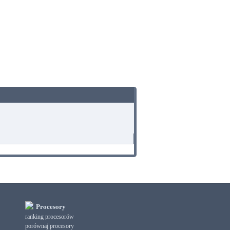
Procesory
ranking procesorów
porównaj procesory