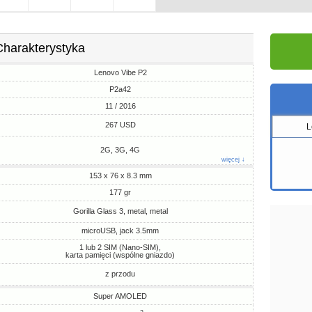
Charakterystyka
Lenovo Vibe P2
P2a42
11 / 2016
267 USD
L
2G, 3G, 4G
więcej ↓
153 x 76 x 8.3 mm
177 gr
Gorilla Glass 3, metal, metal
microUSB, jack 3.5mm
1 lub 2 SIM (Nano-SIM),
karta pamięci (wspólne gniazdo)
z przodu
Super AMOLED