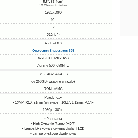
2
5.5", 83.4cm
(~71.7% ekranu do obudowy)
1920x1080
401
16:9
510nit / -
Android 6.0
Qualcomm Snapdragon 625
8x2GHz Cortex-A53
Adreno 506, 650MHz
3/32, 4/32, 4/64 GB
do 256GB (wspólne gniazdo)
ROM eMMC
Pojedynczy
• 13MP, f/2.0, 21mm (ultrawide), 1/3.1", 1.12µm, PDAF
1080p - 30fps
• Panorama
• High Dynamic Range (HDR)
• Lampa błyskowa z dwiema diodami LED
• Lampa błyskowa dwutonowa