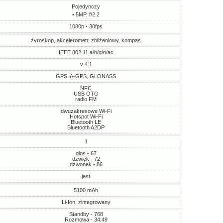
Pojedynczy
• 5MP, f/2.2
1080p - 30fps
żyroskop, akcelerometr, zbliżeniowy, kompas
IEEE 802.11 a/b/g/n/ac
v 4.1
GPS, A-GPS, GLONASS
NFC
USB OTG
radio FM
dwuzakresowe Wi-Fi
Hotspot Wi-Fi
Bluetooth LE
Bluetooth A2DP
1
głos - 67
dźwięk - 72
dzwonek - 86
jest
5100 mAh
Li-Ion, zintegrowany
Standby - 768
Rozmowa - 34:49