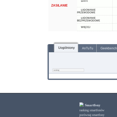
(godzin)
ZASILANIE
ŁADOWANIE
PRZEWODOWE
ŁADOWANIE
BEZPRZEWODOWE
WIĘCEJ
Uogólniony
AnTuTu
Geekbench
Smartfony
ranking smartfonów
porównaj smartfony