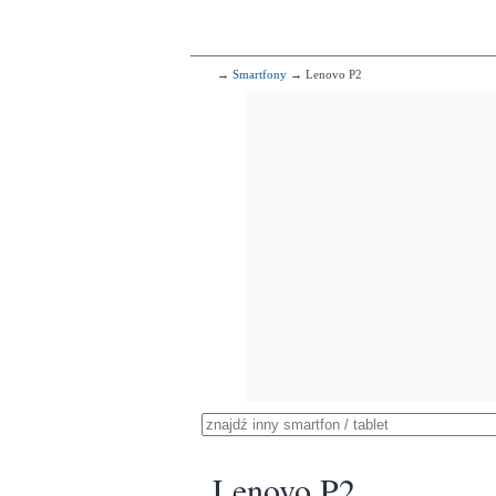
→
Smartfony
→ Lenovo P2
Lenovo P2