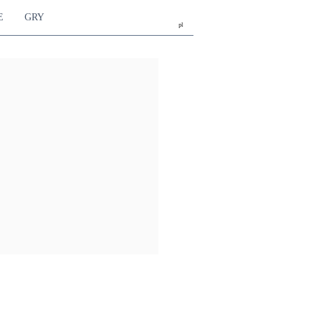
E
GRY
pl