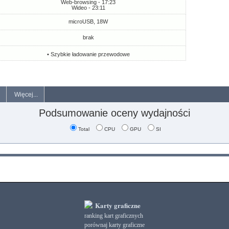
Web-browsing - 17:23
Wideo - 23:11
microUSB, 18W
brak
• Szybkie ładowanie przewodowe
Więcej...
Podsumowanie oceny wydajności
Total
CPU
GPU
SI
Karty graficzne
ranking kart graficznych
porównaj karty graficzne