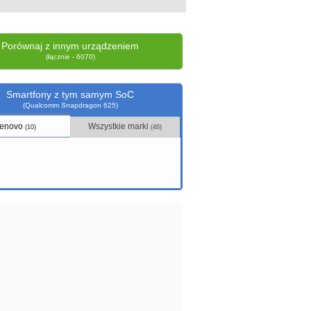
Porównaj z innym urządzeniem
(łącznie - 6070)
Smartfony z tym samym SoC
(Qualcomm Snapdragon 625)
enovo
Wszystkie marki
(10)
(46)