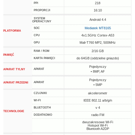
218
PPI
16:10
PROPORCJI
SYSTEM
Android 4.4
OPERACYJNY
Mediatek MT8165
SOC
PLATFORMA
4x1.5GHz Cortex-A53
CPU
Mali-T760 MP2, 500MHz
GPU
2/16 GB
RAM / ROM
PAMIĘĆ
do 64GB (oddzielne gniazdo)
KARTA PAMIĘCI
Pojedynczy
APARAT
APARAT TYLNY
• 8MP, AF
Pojedynczy
APARAT
APARAT PRZEDNI
• 5MP
akcelerometr
CZUJNIKI
IEEE 802.11 a/b/g/n
WI-FI
v 4
BLUETOOTH
TECHNOLOGIE
radio FM
DODATKOWO
dwuzakresowe Wi-Fi
Hotspot Wi-Fi
Bluetooth A2DP