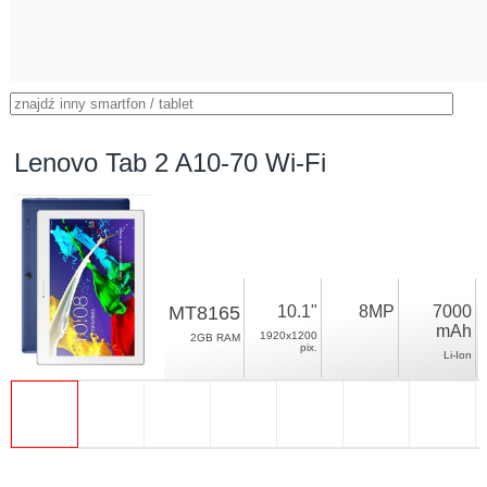
Lenovo Tab 2 A10-70 Wi-Fi
MT8165
10.1"
8MP
7000
mAh
1920x1200
2GB RAM
pix.
Li-Ion