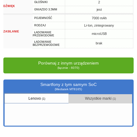
2
GŁOŚNIKI
DŹWIĘK
jest
GNIAZDO 3,5MM
7000 mAh
POJEMNOŚĆ
Li-Ion, zintegrowany
RODZAJ
ZASILANIE
ŁADOWANIE
microUSB
PRZEWODOWE
ŁADOWANIE
brak
BEZPRZEWODOWE
Porównaj z innym urządzeniem
(łącznie - 6070)
Smartfony z tym samym SoC
(Mediatek MT8165)
Lenovo
Wszystkie marki
(1)
(1)