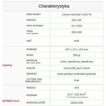
Charakterystyka
Lenovo IdeaTab 2 A10-70
INNE NAZWY
A10-70F
WERSJE
04 / 2015
DATA WYDANIA
CENA
200 USD
w dniu wydania
brak
SIEĆ
247 x 171 x 8.9 mm
WYMIARY
509 gr
WAGA
MATERIAŁ
szkło, plastikowy, plastikowy
front, spód, ramka
KORPUS
microUSB, jack 3.5mm
ZŁĄCZA
karta pamięci (oddzielne gniazdo)
GNIAZDO
CZYTNIK LINII
brak
PAPILARNYCH
IPS
RODZAJ
2
10.1", 312.3cm
ROZMIAR
(~73.9% ekranu do obudowy)
WYŚWIETLACZ
1920x1200
ROZDZIELCZOŚĆ