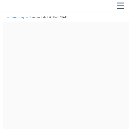
☰
→
Smartfony
→ Lenovo Tab 2 A10-70 Wi-Fi