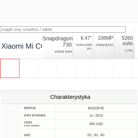
Snapdragon
6.47"
108MP
5260
mAh
730
Xiaomi Mi CC9 Pro
2340x1080
1080p@240
pix.
Li-Po
6/8GB RAM
Charakterystyka
M1910F4E
WERSJE
11 / 2019
DATA WYDANIA
CENA
400 USD
w dniu wydania
2G, 3G, 4G
SIEĆ