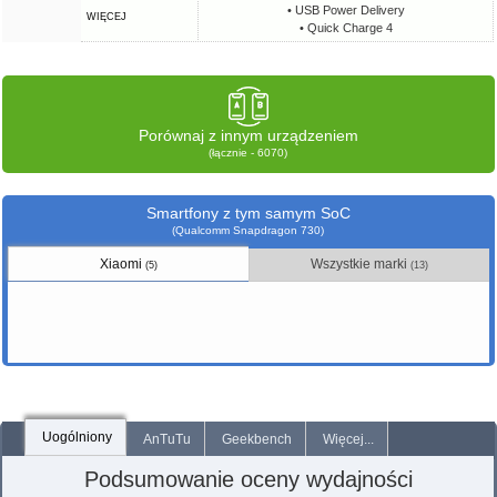
• USB Power Delivery
WIĘCEJ
• Quick Charge 4
Porównaj z innym urządzeniem
(łącznie - 6070)
Smartfony z tym samym SoC
(Qualcomm Snapdragon 730)
Xiaomi
Wszystkie marki
(5)
(13)
Uogólniony
AnTuTu
Geekbench
Więcej...
Podsumowanie oceny wydajności