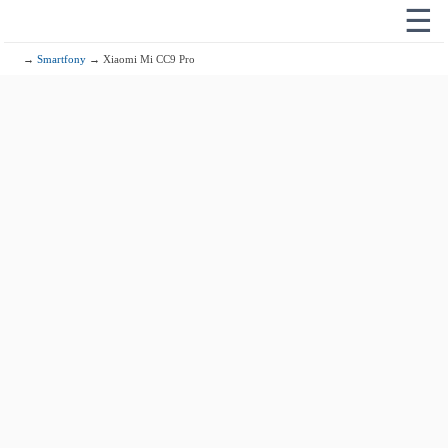
☰
→
Smartfony
→ Xiaomi Mi CC9 Pro