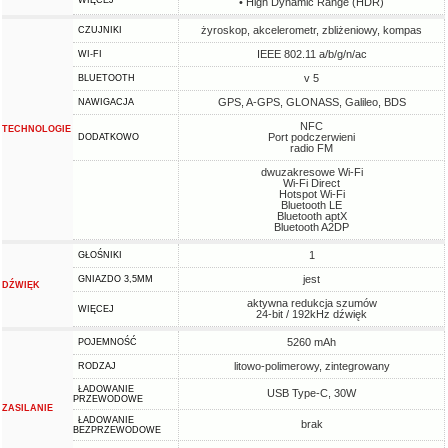
WIĘCEJ
• High Dynamic Range (HDR)
żyroskop, akcelerometr, zbliżeniowy, kompas
CZUJNIKI
IEEE 802.11 a/b/g/n/ac
WI-FI
v 5
BLUETOOTH
GPS, A-GPS, GLONASS, Galileo, BDS
NAWIGACJA
NFC
TECHNOLOGIE
Port podczerwieni
DODATKOWO
radio FM
dwuzakresowe Wi-Fi
Wi-Fi Direct
Hotspot Wi-Fi
Bluetooth LE
Bluetooth aptX
Bluetooth A2DP
1
GŁOŚNIKI
jest
GNIAZDO 3,5MM
DŹWIĘK
aktywna redukcja szumów
WIĘCEJ
24-bit / 192kHz dźwięk
5260 mAh
POJEMNOŚĆ
litowo-polimerowy, zintegrowany
RODZAJ
ŁADOWANIE
USB Type-C, 30W
PRZEWODOWE
ZASILANIE
ŁADOWANIE
brak
BEZPRZEWODOWE