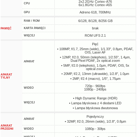
2x2.2GHz Cortex-A76
CPU
6x1.8GHz Cortex-A55
Adreno 618, 700MHz
GPU
6/128, 8/128, 8/256 GB
RAM / ROM
brak
KARTA PAMIĘCI
PAMIĘĆ
ROM UFS 2.1
WIĘCEJ
Pięć
• 108MP, f/1.7, 25mm (wide), 1/1.33", 0.8µm, PDAF,
OIS, Laser AF
• 12MP, f/2.0, 50mm (telephoto), 1/2.55", 1.4µm,
Dual Pixel PDAF, 2x optical zoom
APARAT
• 5MP, f/2.0 (telephoto), 1.0µm, PDAF, OIS, 5x
optical zoom
• 20MP, f/2.2, 13mm (ultrawide), 1/2.8", 1.0µm
APARAT
TYLNY
• 2MP, f/2.4 (macro), 1/5", 1.75µm
720p - 960fps
WIDEO
1080p - 240fps
• High Dynamic Range (HDR)
WIĘCEJ
• Lampa błyskowa z 4 diodami LED
• Lampa błyskowa dwutonowa
Pojedynczy
APARAT
• 32MP, f/2.0, 26mm (wide), 1/2.8", 0.8µm
APARAT
1080p - 30fps
PRZEDNI
WIDEO