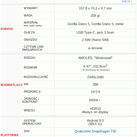
więcej ↓
157.8 x 74.2 x 9.7 mm
WYMIARY
208 gr
WAGA
MATERIAŁ
Gorilla Glass 5, Gorilla Glass 5, metal
front, spód, ramka
KORPUS
USB Type-C, jack 3.5mm
ZŁĄCZA
2 SIM (Nano-SIM)
GNIAZDO
CZYTNIK LINII
w ekranie
PAPILARNYCH
AMOLED, "Wodospad"
RODZAJ
2
6.47", 102.8cm
ROZMIAR
(~87.8% ekranu do obudowy)
2340x1080
ROZDZIELCZOŚĆ
398
PPI
WYŚWIETLACZ
19.5:9
PROPORCJI
JASNOŚĆ /
600nit / -
KONTRAST
HDR10
WIĘCEJ
Always on display
Android 9.0
SYSTEM
(MIUI 11)
OPERACYJNY
Qualcomm Snapdragon 730
SOC
PLATFORMA