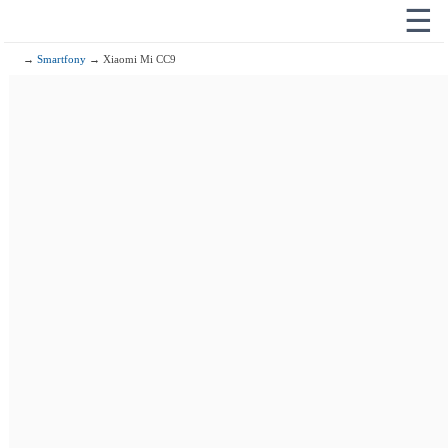
☰
→
Smartfony
→ Xiaomi Mi CC9