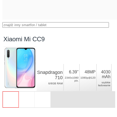
Xiaomi Mi CC9
Snapdragon
6.39"
48MP
4030
mAh
710
2340x1080
1080p@120
pix.
szybkie
6/8GB RAM
ładowanie