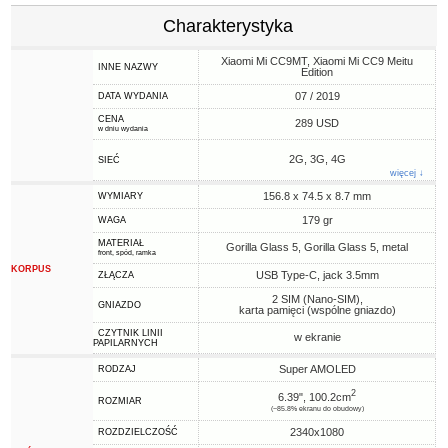
Charakterystyka
Xiaomi Mi CC9MT, Xiaomi Mi CC9 Meitu
INNE NAZWY
Edition
07 / 2019
DATA WYDANIA
CENA
289 USD
w dniu wydania
2G, 3G, 4G
SIEĆ
więcej ↓
156.8 x 74.5 x 8.7 mm
WYMIARY
179 gr
WAGA
MATERIAŁ
Gorilla Glass 5, Gorilla Glass 5, metal
front, spód, ramka
KORPUS
USB Type-C, jack 3.5mm
ZŁĄCZA
2 SIM (Nano-SIM),
GNIAZDO
karta pamięci (wspólne gniazdo)
CZYTNIK LINII
w ekranie
PAPILARNYCH
Super AMOLED
RODZAJ
2
6.39", 100.2cm
ROZMIAR
(~85.8% ekranu do obudowy)
2340x1080
ROZDZIELCZOŚĆ