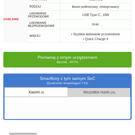
litowo-polimerowy, zintegrowany
RODZAJ
ŁADOWANIE
USB Type-C, 18W
PRZEWODOWE
ZASILANIE
ŁADOWANIE
brak
BEZPRZEWODOWE
• Szybkie ładowanie przewodowe
WIĘCEJ
• Quick Charge 4
Porównaj z innym urządzeniem
(łącznie - 6070)
Smartfony z tym samym SoC
(Qualcomm Snapdragon 710)
Xiaomi
Wszystkie marki
(3)
(24)