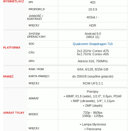
WYŚWIETLACZ
403
PPI
19.5:9
PROPORCJI
JASNOŚĆ /
403nit / -
KONTRAST
HDR
WIĘCEJ
Android 9.0
SYSTEM
(MIUI 11)
OPERACYJNY
Qualcomm Snapdragon 710
SOC
PLATFORMA
2x2.2GHz Cortex-A75
CPU
6x1.7GHz Cortex-A55
Adreno 616, 750MHz
GPU
6/64, 6/128, 8/256 GB
RAM / ROM
do 256GB (wspólne gniazdo)
KARTA PAMIĘCI
PAMIĘĆ
ROM UFS 2.1
WIĘCEJ
Potrójny
• 48MP, f/1.8 (wide), 1/2.0", 0.8µm, PDAF
APARAT
• 8MP (ultrawide), 1/4", 1.12µm
• 2MP (depth)
720p - 960fps
APARAT TYLNY
WIDEO
1080p - 120fps
• Lampa błyskowa
WIĘCEJ
• Panorama