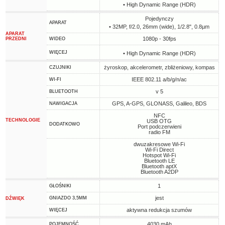
• High Dynamic Range (HDR)
Pojedynczy
APARAT
• 32MP, f/2.0, 26mm (wide), 1/2.8", 0.8µm
APARAT
1080p - 30fps
PRZEDNI
WIDEO
WIĘCEJ
• High Dynamic Range (HDR)
żyroskop, akcelerometr, zbliżeniowy, kompas
CZUJNIKI
IEEE 802.11 a/b/g/n/ac
WI-FI
v 5
BLUETOOTH
GPS, A-GPS, GLONASS, Galileo, BDS
NAWIGACJA
NFC
TECHNOLOGIE
USB OTG
DODATKOWO
Port podczerwieni
radio FM
dwuzakresowe Wi-Fi
Wi-Fi Direct
Hotspot Wi-Fi
Bluetooth LE
Bluetooth aptX
Bluetooth A2DP
1
GŁOŚNIKI
jest
GNIAZDO 3,5MM
DŹWIĘK
aktywna redukcja szumów
WIĘCEJ
4030 mAh
POJEMNOŚĆ