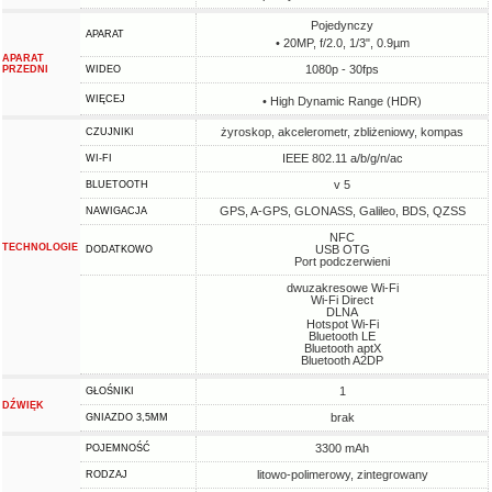
Pojedynczy
APARAT
• 20MP, f/2.0, 1/3", 0.9µm
APARAT
1080p - 30fps
PRZEDNI
WIDEO
WIĘCEJ
• High Dynamic Range (HDR)
żyroskop, akcelerometr, zbliżeniowy, kompas
CZUJNIKI
IEEE 802.11 a/b/g/n/ac
WI-FI
v 5
BLUETOOTH
GPS, A-GPS, GLONASS, Galileo, BDS, QZSS
NAWIGACJA
NFC
TECHNOLOGIE
USB OTG
DODATKOWO
Port podczerwieni
dwuzakresowe Wi-Fi
Wi-Fi Direct
DLNA
Hotspot Wi-Fi
Bluetooth LE
Bluetooth aptX
Bluetooth A2DP
1
GŁOŚNIKI
DŹWIĘK
brak
GNIAZDO 3,5MM
3300 mAh
POJEMNOŚĆ
litowo-polimerowy, zintegrowany
RODZAJ