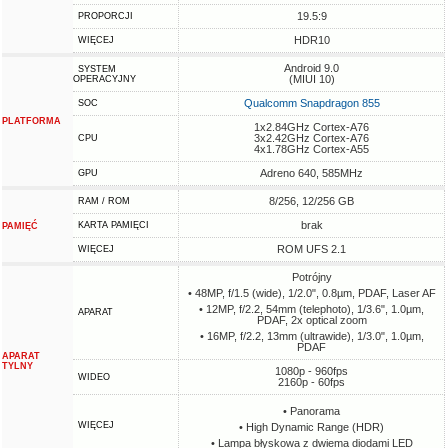
19.5:9
PROPORCJI
HDR10
WIĘCEJ
Android 9.0
SYSTEM
(MIUI 10)
OPERACYJNY
Qualcomm Snapdragon 855
SOC
PLATFORMA
1x2.84GHz Cortex-A76
3x2.42GHz Cortex-A76
CPU
4x1.78GHz Cortex-A55
Adreno 640, 585MHz
GPU
8/256, 12/256 GB
RAM / ROM
brak
KARTA PAMIĘCI
PAMIĘĆ
ROM UFS 2.1
WIĘCEJ
Potrójny
• 48MP, f/1.5 (wide), 1/2.0", 0.8µm, PDAF, Laser AF
• 12MP, f/2.2, 54mm (telephoto), 1/3.6", 1.0µm,
APARAT
PDAF, 2x optical zoom
• 16MP, f/2.2, 13mm (ultrawide), 1/3.0", 1.0µm,
PDAF
APARAT
TYLNY
1080p - 960fps
WIDEO
2160p - 60fps
• Panorama
WIĘCEJ
• High Dynamic Range (HDR)
• Lampa błyskowa z dwiema diodami LED