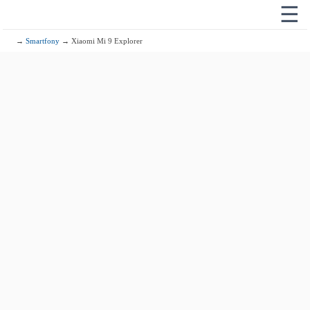
☰
→
Smartfony
→ Xiaomi Mi 9 Explorer