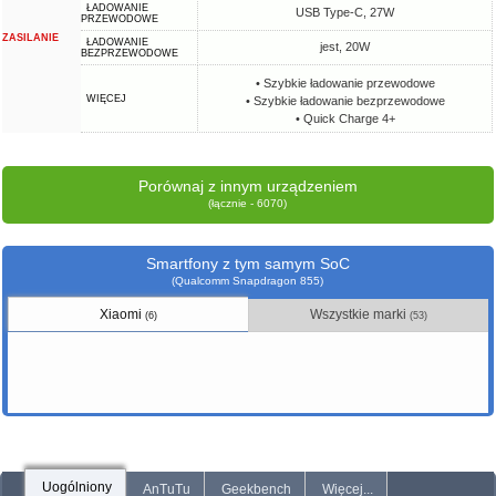
ŁADOWANIE
USB Type-C, 27W
PRZEWODOWE
ZASILANIE
ŁADOWANIE
jest, 20W
BEZPRZEWODOWE
• Szybkie ładowanie przewodowe
WIĘCEJ
• Szybkie ładowanie bezprzewodowe
• Quick Charge 4+
Porównaj z innym urządzeniem
(łącznie - 6070)
Smartfony z tym samym SoC
(Qualcomm Snapdragon 855)
Xiaomi
Wszystkie marki
(6)
(53)
Uogólniony
AnTuTu
Geekbench
Więcej...