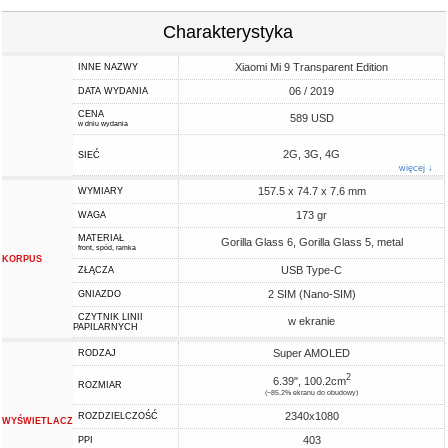
Charakterystyka
Xiaomi Mi 9 Transparent Edition
INNE NAZWY
06 / 2019
DATA WYDANIA
CENA
589 USD
w dniu wydania
2G, 3G, 4G
SIEĆ
więcej ↓
157.5 x 74.7 x 7.6 mm
WYMIARY
173 gr
WAGA
MATERIAŁ
Gorilla Glass 6, Gorilla Glass 5, metal
front, spód, ramka
KORPUS
USB Type-C
ZŁĄCZA
2 SIM (Nano-SIM)
GNIAZDO
CZYTNIK LINII
w ekranie
PAPILARNYCH
Super AMOLED
RODZAJ
2
6.39", 100.2cm
ROZMIAR
(~85.2% ekranu do obudowy)
2340x1080
ROZDZIELCZOŚĆ
WYŚWIETLACZ
403
PPI