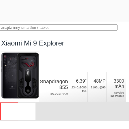
Xiaomi Mi 9 Explorer
Snapdragon
6.39"
48MP
3300
mAh
855
2340x1080
2160p@60
pix.
szybkie
8/12GB RAM
ładowanie