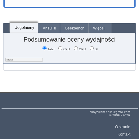
Uogólniony
AnTuTu
Geekbench
Więcej...
Podsumowanie oceny wydajności
Total
CPU
GPU
SI
chaynikam.hello@gmail.com
© 2009 - 2026
O stronie
Kontakt