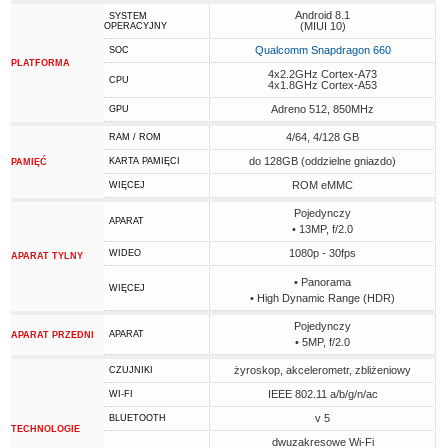
Android 8.1
SYSTEM
(MIUI 10)
OPERACYJNY
Qualcomm Snapdragon 660
SOC
PLATFORMA
4x2.2GHz Cortex-A73
CPU
4x1.8GHz Cortex-A53
Adreno 512, 850MHz
GPU
4/64, 4/128 GB
RAM / ROM
do 128GB (oddzielne gniazdo)
KARTA PAMIĘCI
PAMIĘĆ
ROM eMMC
WIĘCEJ
Pojedynczy
APARAT
• 13MP, f/2.0
1080p - 30fps
WIDEO
APARAT TYLNY
• Panorama
WIĘCEJ
• High Dynamic Range (HDR)
Pojedynczy
APARAT
APARAT PRZEDNI
• 5MP, f/2.0
żyroskop, akcelerometr, zbliżeniowy
CZUJNIKI
IEEE 802.11 a/b/g/n/ac
WI-FI
v 5
BLUETOOTH
TECHNOLOGIE
dwuzakresowe Wi-Fi