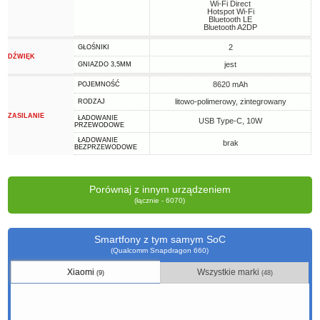
Wi-Fi Direct
Hotspot Wi-Fi
Bluetooth LE
Bluetooth A2DP
2
GŁOŚNIKI
DŹWIĘK
jest
GNIAZDO 3,5MM
8620 mAh
POJEMNOŚĆ
litowo-polimerowy, zintegrowany
RODZAJ
ZASILANIE
ŁADOWANIE
USB Type-C, 10W
PRZEWODOWE
ŁADOWANIE
brak
BEZPRZEWODOWE
Porównaj z innym urządzeniem
(łącznie - 6070)
Smartfony z tym samym SoC
(Qualcomm Snapdragon 660)
Xiaomi
Wszystkie marki
(9)
(48)