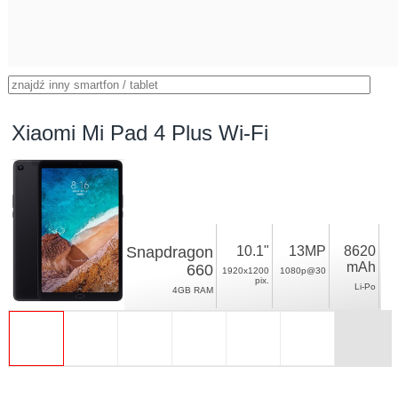
Xiaomi Mi Pad 4 Plus Wi-Fi
Snapdragon
10.1"
13MP
8620
mAh
660
1920x1200
1080p@30
pix.
Li-Po
4GB RAM