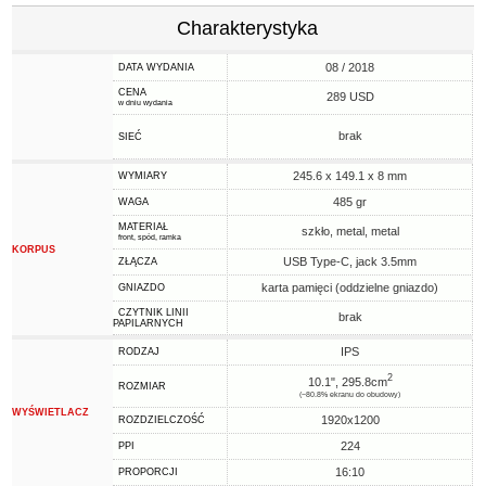
Charakterystyka
08 / 2018
DATA WYDANIA
CENA
289 USD
w dniu wydania
brak
SIEĆ
245.6 x 149.1 x 8 mm
WYMIARY
485 gr
WAGA
MATERIAŁ
szkło, metal, metal
front, spód, ramka
KORPUS
USB Type-C, jack 3.5mm
ZŁĄCZA
karta pamięci (oddzielne gniazdo)
GNIAZDO
CZYTNIK LINII
brak
PAPILARNYCH
IPS
RODZAJ
2
10.1", 295.8cm
ROZMIAR
(~80.8% ekranu do obudowy)
WYŚWIETLACZ
1920x1200
ROZDZIELCZOŚĆ
224
PPI
16:10
PROPORCJI