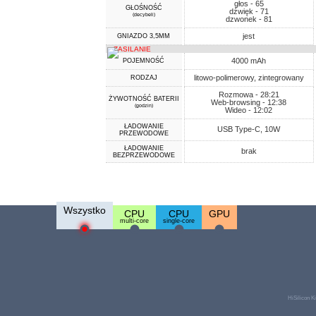
głos - 65
GŁOŚNOŚĆ
dźwięk - 71
(decybeli)
dzwonek - 81
jest
GNIAZDO 3,5MM
ZASILANIE
4000 mAh
POJEMNOŚĆ
litowo-polimerowy, zintegrowany
RODZAJ
Rozmowa - 28:21
ŻYWOTNOŚĆ BATERII
Web-browsing - 12:38
(godzin)
Wideo - 12:02
ŁADOWANIE
USB Type-C, 10W
PRZEWODOWE
ŁADOWANIE
brak
BEZPRZEWODOWE
Wszystko
CPU
CPU
GPU
multi-core
single-core
HiSilicon 