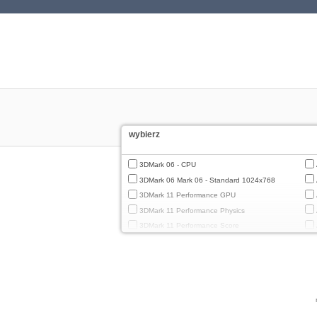
wybierz
3DMark 06 - CPU
3DMark 06 Mark 06 - Standard 1024x768
3DMark 11 Performance GPU
3DMark 11 Performance Physics
3DMark 11 Performance Score
3DMark Cloud Gate Graphics
3DMark Cloud Gate Physics
3DMark Cloud Gate Score
3DMark Fire Strike Standard Graphics
3DMark Fire Strike Standard Physics
3DMark Fire Strike Standard Score