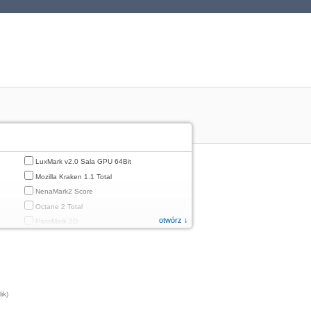
LuxMark v2.0 Sala GPU 64Bit
Mozilla Kraken 1.1 Total
NenaMark2 Score
Octane 2 Total
otwórz ↓
PassMark 2D
PassMark 3D
PassMark Mobile 1
PassMark v.3 2D
PassMark v.3 3D
ik)
PassMark v.3 CPU
PassMark v.3 Disk