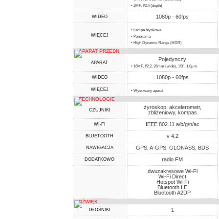
• 2MP, f/2.4 (depth)
1080p - 60fps
WIDEO
• Lampa błyskowa
WIĘCEJ
• Panorama
• High Dynamic Range (HDR)
APARAT PRZEDNI
Pojedynczy
APARAT
• 16MP, f/2.2, 26mm (wide), 1/3", 1.0µm
1080p - 60fps
WIDEO
WIĘCEJ
• Wysuwany aparat
TECHNOLOGIE
żyroskop, akcelerometr,
CZUJNIKI
zbliżeniowy, kompas
IEEE 802.11 a/b/g/n/ac
WI-FI
v 4.2
BLUETOOTH
GPS, A-GPS, GLONASS, BDS
NAWIGACJA
radio FM
DODATKOWO
dwuzakresowe Wi-Fi
Wi-Fi Direct
Hotspot Wi-Fi
Bluetooth LE
Bluetooth A2DP
DŹWIĘK
1
GŁOŚNIKI