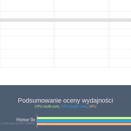
Podsumowanie oceny wydajności
CPU multi-core
,
CPU single-core
,
GPU
Honor 9x
Kirin 710F | Mali-G51 MP4, 1000MHz