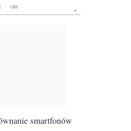
E
GRY
pl
ównanie smartfonów