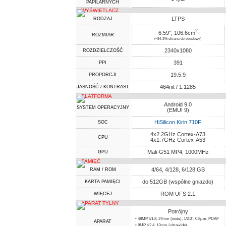
PAPILARNYCH
WYŚWIETLACZ
LTPS
RODZAJ
2
6.59", 106.6cm
ROZMIAR
(~84.3% ekranu do obudowy)
2340x1080
ROZDZIELCZOŚĆ
391
PPI
19.5:9
PROPORCJI
464nit / 1:1285
JASNOŚĆ / KONTRAST
PLATFORMA
Android 9.0
SYSTEM OPERACYJNY
(EMUI 9)
HiSilicon Kirin 710F
SOC
4x2.2GHz Cortex-A73
CPU
4x1.7GHz Cortex-A53
Mali-G51 MP4, 1000MHz
GPU
PAMIĘĆ
4/64, 4/128, 6/128 GB
RAM / ROM
do 512GB (wspólne gniazdo)
KARTA PAMIĘCI
ROM UFS 2.1
WIĘCEJ
APARAT TYLNY
Potrójny
• 48MP, f/1.8, 27mm (wide), 1/2.0", 0.8µm, PDAF
APARAT
• 8MP, f/2.4, 13mm (ultrawide)