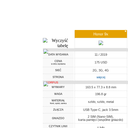
✖
Honor 9x
11 / 2019
DATA WYDANIA
CENA
175 USD
w dniu wydania
2G, 3G, 4G
SIEĆ
więcej
STRONA
KORPUS
163.5 x 77.3 x 8.8 mm
WYMIARY
196.8 gr
WAGA
MATERIAŁ
szkło, szkło, metal
front, spód, ramka
USB Type-C, jack 3.5mm
ZŁĄCZA
2 SIM (Nano-SIM),
GNIAZDO
karta pamięci (wspólne gniazdo)
CZYTNIK LINII
z tyłu