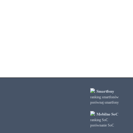
3DMark Ice Storm Extreme Graphics
3DMark Ice Storm Extreme Physics
3DMark Ice Storm Graphics
3DMark Ice Storm Physics
3DMark Ice Storm Unlimited Graphics
3DMark Ice Storm Unlimited Physics
3DMark Sling Shot Extreme Unlimited
3DMark Sling Shot Extreme Unlimited Graphics
3DMark Sling Shot Extreme Unlimited Physics
3DMark Sling Shot Unlimited
3DMark Sling Shot Unlimited Graphics
3DMark Sling Shot Unlimited Physics
3DMark Wild Life
3DMark Wild Life Extreme Unlimited
Smartfony
3DMark Wild Life Unlimited
ranking smartfonów
porównaj smartfony
AI Score
AiTuTu 1.4
Mobilne SoC
AndEBench Java
ranking SoC
AndEBench Native
porównanie SoC
AnTuTu 10 CPU