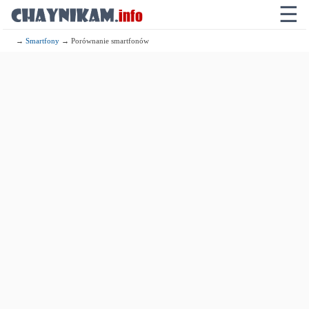
☰
→
Smartfony
→ Porównanie smartfonów