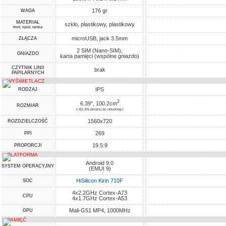
176 gr
WAGA
MATERIAŁ
szkło, plastikowy, plastikowy
front, spód, ramka
microUSB, jack 3.5mm
ZŁĄCZA
2 SIM (Nano-SIM),
GNIAZDO
karta pamięci (wspólne gniazdo)
CZYTNIK LINII
brak
PAPILARNYCH
WYŚWIETLACZ
IPS
RODZAJ
2
6.39", 100.2cm
ROZMIAR
(~82.4% ekranu do obudowy)
1560x720
ROZDZIELCZOŚĆ
269
PPI
19.5:9
PROPORCJI
PLATFORMA
Android 9.0
SYSTEM OPERACYJNY
(EMUI 9)
HiSilicon Kirin 710F
SOC
4x2.2GHz Cortex-A73
CPU
4x1.7GHz Cortex-A53
Mali-G51 MP4, 1000MHz
GPU
PAMIĘĆ