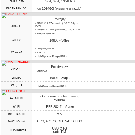
4/64, 6/64, 4/128 GB
RAM / ROM
do 1024GB (wspólne gniazdo)
KARTA PAMIĘCI
APARAT TYLNY
Potrójny
• 48MP, f/1.8, 27mm (wide), 1/2.0", 0.8µm,
PDAF
APARAT
• 8MP, f/2.4, 13mm (ultrawide), 1/4", 1.12µm
• 2MP, f/2.4 (depth)
1080p - 30fps
WIDEO
• Lampa błyskowa
WIĘCEJ
• Panorama
• High Dynamic Range (HDR)
APARAT PRZEDNI
Pojedynczy
APARAT
• 8MP, f/2.0
1080p - 30fps
WIDEO
WIĘCEJ
• High Dynamic Range (HDR)
TECHNOLOGIE
akcelerometr, zbliżeniowy,
CZUJNIKI
kompas
IEEE 802.11 a/b/g/n
WI-FI
v 5
BLUETOOTH
GPS, A-GPS, GLONASS, BDS
NAWIGACJA
USB OTG
DODATKOWO
radio FM