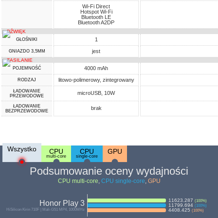
Wi-Fi Direct
Hotspot Wi-Fi
Bluetooth LE
Bluetooth A2DP
DŹWIĘK
1
GŁOŚNIKI
jest
GNIAZDO 3,5MM
ZASILANIE
4000 mAh
POJEMNOŚĆ
litowo-polimerowy, zintegrowany
RODZAJ
ŁADOWANIE
microUSB, 10W
PRZEWODOWE
ŁADOWANIE
brak
BEZPRZEWODOWE
Wszystko
CPU
CPU
GPU
multi-core
single-core
Podsumowanie oceny wydajności
CPU multi-core
,
CPU single-core
,
GPU
11623.287
(
100
%)
Honor Play 3
11799.694
(
100
%)
HiSilicon Kirin 710F | Mali-G51 MP4, 1000MHz
4408.425
(
100
%)