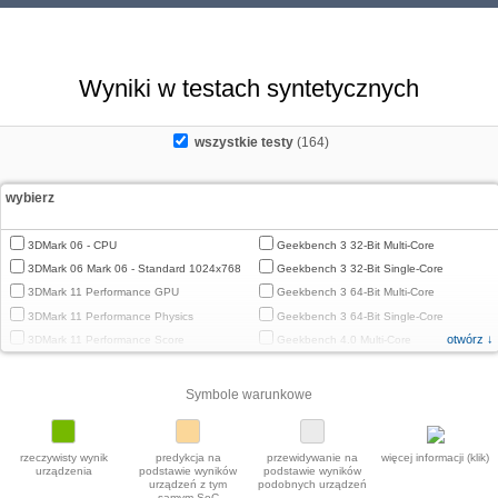
Wyniki w testach syntetycznych
wszystkie testy
(164)
wybierz
3DMark 06 - CPU
Geekbench 3 32-Bit Multi-Core
3DMark 06 Mark 06 - Standard 1024x768
Geekbench 3 32-Bit Single-Core
3DMark 11 Performance GPU
Geekbench 3 64-Bit Multi-Core
3DMark 11 Performance Physics
Geekbench 3 64-Bit Single-Core
otwórz ↓
3DMark 11 Performance Score
Geekbench 4.0 Multi-Core
3DMark Cloud Gate Graphics
Geekbench 4.0 Single-Core
3DMark Cloud Gate Physics
Geekbench 4.4 Multi-Core
Symbole warunkowe
3DMark Cloud Gate Score
Geekbench 4.4 Single-Core
3DMark Fire Strike Standard Graphics
Geekbench 5 64-Bit Multi-Core
3DMark Fire Strike Standard Physics
Geekbench 5 64-Bit Single-Core
rzeczywisty wynik
predykcja na
przewidywanie na
więcej informacji (klik)
urządzenia
podstawie wyników
podstawie wyników
3DMark Fire Strike Standard Score
Geekbench 5.1 / 5.2 64 Bit Multi-Core
urządzeń z tym
podobnych urządzeń
samym SoC