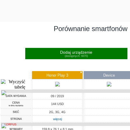
Porównanie smartfonów
Dodaj urządzenie
(dostępnych: 6070)
✖
Honor Play 3
Device
09 / 2019
DATA WYDANIA
CENA
144 USD
w dniu wydania
2G, 3G, 4G
SIEĆ
więcej
STRONA
KORPUS
159.8 x 76.1 x 8.1 mm
WYMIARY