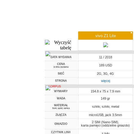
✖
vivo Z1 Lite
11 / 2018
DATA WYDANIA
CENA
189 USD
w dniu wydania
2G, 3G, 4G
SIEĆ
więcej
STRONA
KORPUS
154.8 x 75 x 7.9 mm
WYMIARY
149 gr
WAGA
MATERIAŁ
szkło, szkło, metal
front, spód, ramka
microUSB, jack 3.5mm
ZŁĄCZA
2 SIM (Nano-SIM),
GNIAZDO
karta pamięci (oddzielne gniazdo)
CZYTNIK LINII
z tyłu