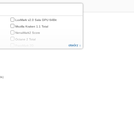
LuxMark v2.0 Sala GPU 64Bit
Mozilla Kraken 1.1 Total
NenaMark2 Score
Octane 2 Total
otwórz ↓
PassMark 2D
PassMark 3D
PassMark Mobile 1
PassMark v.3 2D
PassMark v.3 3D
ik)
PassMark v.3 CPU
PassMark v.3 Disk
PassMark v.3 Memory
d
PassMark v.3 Total
PCMark
PCMark 2.0
PCMark 3.0
PCMark for Android (Computer Vision)
PCMark for Android (Storage)