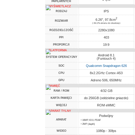
PAPILARNYCH
WYŚWIETLACZ
IPS
RODZAJ
2
6.26", 97.8cm
ROZMIAR
(~84.2% ekranu do obudowy)
2280x1080
ROZDZIELCZOŚĆ
403
PPI
19:9
PROPORCJI
PLATFORMA
Android 8.1
SYSTEM OPERACYJNY
(Funtouch 4)
Qualcomm Snapdragon 626
SOC
8x2.2GHz Cortex-A53
CPU
Adreno 506, 650MHz
GPU
PAMIĘĆ
4/32 GB
RAM / ROM
do 256GB (oddzielne gniazdo)
KARTA PAMIĘCI
ROM eMMC
WIĘCEJ
APARAT TYLNY
Podwójny
APARAT
• 16MP, f/2.0, PDAF
• 2MP (depth)
1080p - 30fps
WIDEO