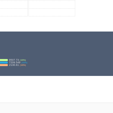
9507.73
(
100
%)
7209.549
(
100
%)
2130.61
(
100
%)