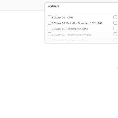
wybierz
3DMark 06 - CPU
3DMark 06 Mark 06 - Standard 1024x768
3DMark 11 Performance GPU
3DMark 11 Performance Physics
3DMark 11 Performance Score
3DMark Cloud Gate Graphics
3DMark Cloud Gate Physics
3DMark Cloud Gate Score
3DMark Fire Strike Standard Graphics
3DMark Fire Strike Standard Physics
3DMark Fire Strike Standard Score
3DMark Ice Storm Extreme Graphics
3DMark Ice Storm Extreme Physics
3DMark Ice Storm Graphics
3DMark Ice Storm Physics
3DMark Ice Storm Unlimited Graphics
3DMark Ice Storm Unlimited Physics
3DMark Sling Shot Extreme Unlimited