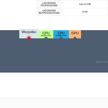
ŁADOWANIE
microUSB
PRZEWODOWE
ŁADOWANIE
brak
BEZPRZEWODOWE
Wszystko
CPU
CPU
GPU
multi-core
single-core
Qualcomm Sna