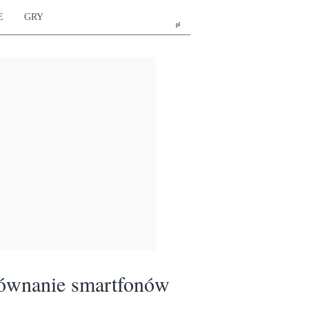
E
GRY
pl
ównanie smartfonów