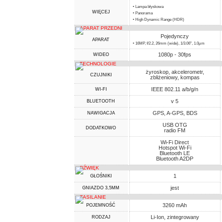
• Lampa błyskowa
WIĘCEJ
• Panorama
• High Dynamic Range (HDR)
APARAT PRZEDNI
Pojedynczy
APARAT
• 16MP, f/2.2, 26mm (wide), 1/3.06", 1.0µm
1080p - 30fps
WIDEO
TECHNOLOGIE
żyroskop, akcelerometr,
CZUJNIKI
zbliżeniowy, kompas
IEEE 802.11 a/b/g/n
WI-FI
v 5
BLUETOOTH
GPS, A-GPS, BDS
NAWIGACJA
USB OTG
DODATKOWO
radio FM
Wi-Fi Direct
Hotspot Wi-Fi
Bluetooth LE
Bluetooth A2DP
DŹWIĘK
1
GŁOŚNIKI
jest
GNIAZDO 3,5MM
ZASILANIE
3260 mAh
POJEMNOŚĆ
Li-Ion, zintegrowany
RODZAJ