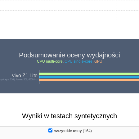
Podsumowanie oceny wydajności
CPU multi-core
,
CPU single-core
,
GPU
vivo Z1 Lite
pdragon 626 | Adreno 506, 650MHz
Wyniki w testach syntetycznych
wszystkie testy
(164)