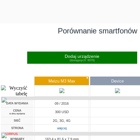
Porównanie smartfonów
Dodaj urządzenie
(dostępnych: 6070)
✖
Meizu M3 Max
Device
09 / 2016
DATA WYDANIA
CENA
300 USD
w dniu wydania
2G, 3G, 4G
SIEĆ
więcej
STRONA
KORPUS
163.4 x 81.6 x 7.9 mm
WYMIARY