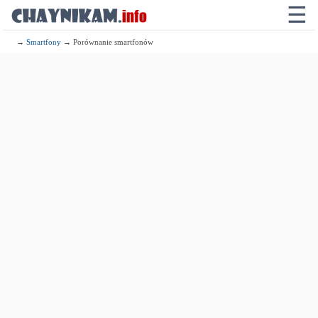
☰
→
Smartfony
→ Porównanie smartfonów