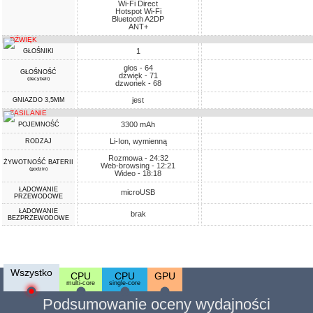
Wi-Fi Direct
Hotspot Wi-Fi
Bluetooth A2DP
ANT+
DŹWIĘK
1
GŁOŚNIKI
głos - 64
GŁOŚNOŚĆ
dźwięk - 71
(decybeli)
dzwonek - 68
jest
GNIAZDO 3,5MM
ZASILANIE
3300 mAh
POJEMNOŚĆ
Li-Ion, wymienną
RODZAJ
Rozmowa - 24:32
ŻYWOTNOŚĆ BATERII
Web-browsing - 12:21
(godzin)
Wideo - 18:18
ŁADOWANIE
microUSB
PRZEWODOWE
ŁADOWANIE
brak
BEZPRZEWODOWE
Wszystko
CPU
CPU
GPU
multi-core
single-core
Podsumowanie oceny wydajności