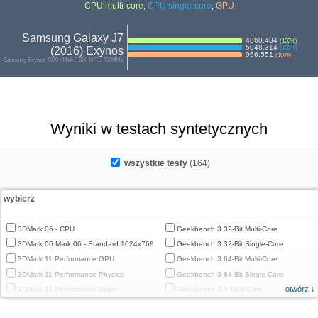
CPU multi-core
,
CPU single-core
,
GPU
Samsung Galaxy J7
4860.404
(
100
%)
5048.314
(2016) Exynos
(
100
%)
966.551
(
100
%)
Samsung Exynos 7870 | Mali-T830 MP1, 700MHz
Wyniki w testach syntetycznych
wszystkie testy
(164)
wybierz
3DMark 06 - CPU
Geekbench 3 32-Bit Multi-Core
3DMark 06 Mark 06 - Standard 1024x768
Geekbench 3 32-Bit Single-Core
3DMark 11 Performance GPU
Geekbench 3 64-Bit Multi-Core
3DMark 11 Performance Physics
Geekbench 3 64-Bit Single-Core
otwórz ↓
3DMark 11 Performance Score
Geekbench 4.0 Multi-Core
3DMark Cloud Gate Graphics
Geekbench 4.0 Single-Core