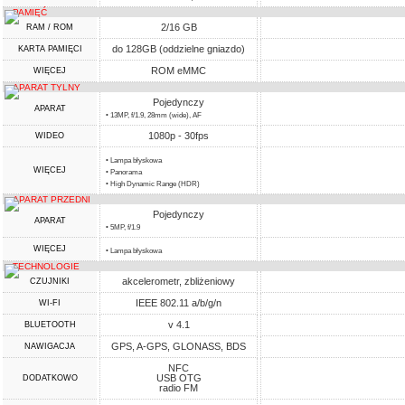
PAMIĘĆ
2/16 GB
RAM / ROM
do 128GB (oddzielne gniazdo)
KARTA PAMIĘCI
ROM eMMC
WIĘCEJ
APARAT TYLNY
Pojedynczy
APARAT
• 13MP, f/1.9, 28mm (wide), AF
1080p - 30fps
WIDEO
• Lampa błyskowa
WIĘCEJ
• Panorama
• High Dynamic Range (HDR)
APARAT PRZEDNI
Pojedynczy
APARAT
• 5MP, f/1.9
WIĘCEJ
• Lampa błyskowa
TECHNOLOGIE
akcelerometr, zbliżeniowy
CZUJNIKI
IEEE 802.11 a/b/g/n
WI-FI
v 4.1
BLUETOOTH
GPS, A-GPS, GLONASS, BDS
NAWIGACJA
NFC
USB OTG
DODATKOWO
radio FM