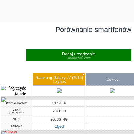
Porównanie smartfonów
Dodaj urządzenie
(dostępnych: 6070)
✖
Samsung Galaxy J7 (2016)
Device
Exynos
04 / 2016
DATA WYDANIA
CENA
256 USD
w dniu wydania
2G, 3G, 4G
SIEĆ
więcej
STRONA
KORPUS