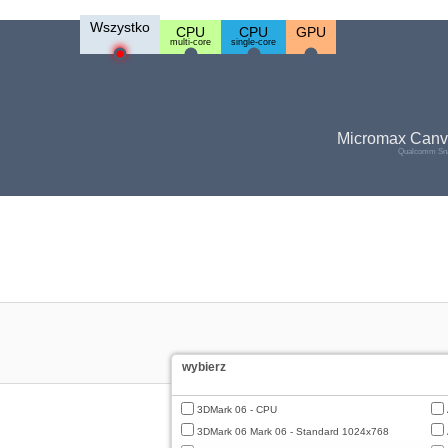
Wszystko
CPU
CPU
GPU
multi-core
single-core
Micromax Canv
Qualcomm Sna
wybierz
3DMark 06 - CPU
3DMark 06 Mark 06 - Standard 1024x768