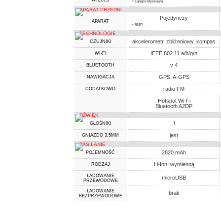
WIĘCEJ
• Lampa błyskowa
APARAT PRZEDNI
Pojedynczy
APARAT
• 5MP
TECHNOLOGIE
akcelerometr, zbliżeniowy, kompas
CZUJNIKI
IEEE 802.11 a/b/g/n
WI-FI
v 4
BLUETOOTH
GPS, A-GPS
NAWIGACJA
radio FM
DODATKOWO
Hotspot Wi-Fi
Bluetooth A2DP
DŹWIĘK
1
GŁOŚNIKI
jest
GNIAZDO 3,5MM
ZASILANIE
2820 mAh
POJEMNOŚĆ
Li-Ion, wymienną
RODZAJ
ŁADOWANIE
microUSB
PRZEWODOWE
ŁADOWANIE
brak
BEZPRZEWODOWE