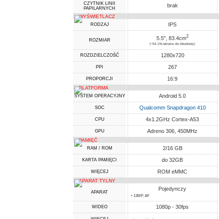
CZYTNIK LINII
brak
PAPILARNYCH
WYŚWIETLACZ
IPS
RODZAJ
2
5.5", 83.4cm
ROZMIAR
(~54.1% ekranu do obudowy)
1280x720
ROZDZIELCZOŚĆ
267
PPI
16:9
PROPORCJI
PLATFORMA
Android 5.0
SYSTEM OPERACYJNY
Qualcomm Snapdragon 410
SOC
4x1.2GHz Cortex-A53
CPU
Adreno 306, 450MHz
GPU
PAMIĘĆ
2/16 GB
RAM / ROM
do 32GB
KARTA PAMIĘCI
ROM eMMC
WIĘCEJ
APARAT TYLNY
Pojedynczy
APARAT
• 13MP, AF
1080p - 30fps
WIDEO