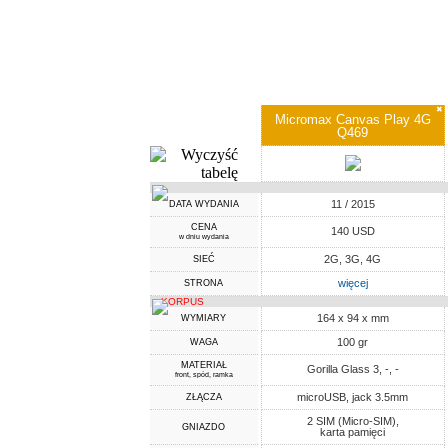
✖
Micromax Canvas Play 4G
Q469
11 / 2015
DATA WYDANIA
CENA
140 USD
w dniu wydania
2G, 3G, 4G
SIEĆ
więcej
STRONA
KORPUS
164 x 94 x mm
WYMIARY
100 gr
WAGA
MATERIAŁ
Gorilla Glass 3, -, -
front, spód, ramka
microUSB, jack 3.5mm
ZŁĄCZA
2 SIM (Micro-SIM),
GNIAZDO
karta pamięci