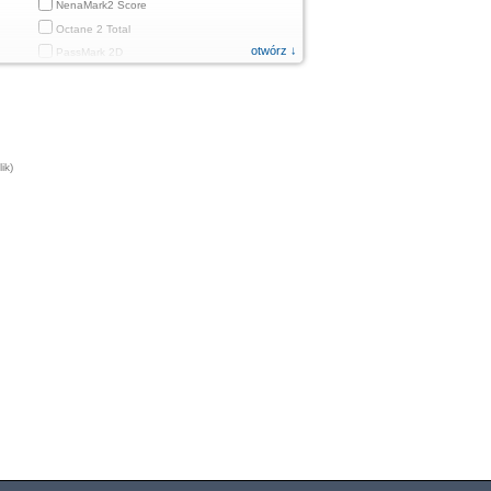
NenaMark2 Score
Octane 2 Total
otwórz ↓
PassMark 2D
PassMark 3D
PassMark Mobile 1
PassMark v.3 2D
PassMark v.3 3D
ik)
PassMark v.3 CPU
PassMark v.3 Disk
PassMark v.3 Memory
d
PassMark v.3 Total
PCMark
PCMark 2.0
PCMark 3.0
PCMark for Android (Computer Vision)
PCMark for Android (Storage)
Quadrant Standard 2.0 Total Score
ames)
Smartbench 2012 Gaming Index
Sunspider 0.9.1 Total Score
fps)
Sunspider 1.0 Total Score
Super Pi mod 1.5 XS 1M