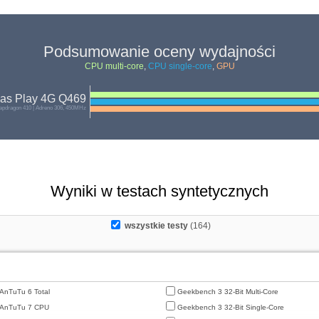
Podsumowanie oceny wydajności
CPU multi-core
,
CPU single-core
,
GPU
as Play 4G Q469
pdragon 410 | Adreno 306, 450MHz
Wyniki w testach syntetycznych
wszystkie testy
(164)
AnTuTu 6 Total
Geekbench 3 32-Bit Multi-Core
AnTuTu 7 CPU
Geekbench 3 32-Bit Single-Core