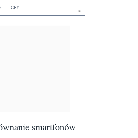
E
GRY
pl
ównanie smartfonów