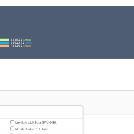
3838.15
(
100
%)
3362.871
(
100
%)
483.936
(
100
%)
LuxMark v2.0 Sala GPU 64Bit
Mozilla Kraken 1.1 Total