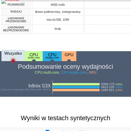
4000 mAh
POJEMNOŚĆ
litowo-polimerowy, zintegrowany
RODZAJ
ŁADOWANIE
microUSB, 10W
PRZEWODOWE
ŁADOWANIE
brak
BEZPRZEWODOWE
Wszystko
CPU
CPU
GPU
multi-core
single-core
Podsumowanie oceny wydajności
CPU multi-core
,
CPU single-core
,
GPU
6368.175
(
100
%)
Infinix S3X
4913.135
(
100
%)
Qualcomm Snapdragon 430 | Adreno 505, 450MHz
1490.921
(
100
%)
Wyniki w testach syntetycznych