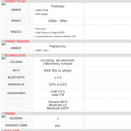
APARAT TYLNY
Podwójny
APARAT
• 13MP, PDAF
• 2MP (depth)
1080p - 30fps
WIDEO
• Panorama
WIĘCEJ
• High Dynamic Range (HDR)
• Lampa błyskowa z dwiema diodami LED
APARAT PRZEDNI
Pojedynczy
APARAT
• 16MP, 1.4µm
TECHNOLOGIE
żyroskop, akcelerometr,
CZUJNIKI
zbliżeniowy, kompas
IEEE 802.11 a/b/g/n
WI-FI
v 4.2
BLUETOOTH
GPS, A-GPS
NAWIGACJA
USB OTG
DODATKOWO
radio FM
Hotspot Wi-Fi
Bluetooth LE
Bluetooth A2DP
DŹWIĘK
1
GŁOŚNIKI
jest
GNIAZDO 3,5MM
ZASILANIE