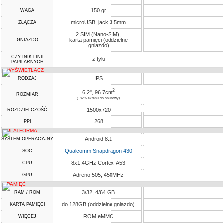
150 gr
WAGA
microUSB, jack 3.5mm
ZŁĄCZA
2 SIM (Nano-SIM),
karta pamięci (oddzielne
GNIAZDO
gniazdo)
CZYTNIK LINII
z tyłu
PAPILARNYCH
WYŚWIETLACZ
IPS
RODZAJ
2
6.2", 96.7cm
ROZMIAR
(~82% ekranu do obudowy)
1500x720
ROZDZIELCZOŚĆ
268
PPI
PLATFORMA
Android 8.1
SYSTEM OPERACYJNY
Qualcomm Snapdragon 430
SOC
8x1.4GHz Cortex-A53
CPU
Adreno 505, 450MHz
GPU
PAMIĘĆ
3/32, 4/64 GB
RAM / ROM
do 128GB (oddzielne gniazdo)
KARTA PAMIĘCI
ROM eMMC
WIĘCEJ