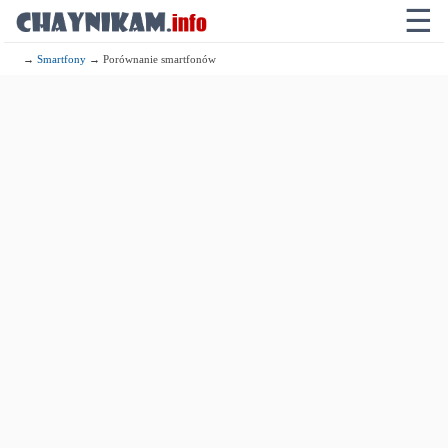
☰
→
Smartfony
→ Porównanie smartfonów