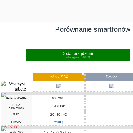
Porównanie smartfonów
Dodaj urządzenie
(dostępnych: 6070)
✖
Infinix S3X
Device
06 / 2018
DATA WYDANIA
CENA
140 USD
w dniu wydania
2G, 3G, 4G
SIEĆ
więcej
STRONA
KORPUS
156.7 x 75.3 x 8 mm
WYMIARY