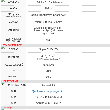
124.6 x 61.3 x 8.9 mm
WYMIARY
107 gr
WAGA
MATERIAŁ
szkło, plastikowy, plastikowy
front, spód, ramka
microUSB, jack 3.5mm
ZŁĄCZA
1 lub 2 SIM (Micro-SIM),
karta pamięci (oddzielne
GNIAZDO
gniazdo)
CZYTNIK LINII
brak
PAPILARNYCH
WYŚWIETLACZ
Super AMOLED
RODZAJ
2
4.3", 51cm
ROZMIAR
(~66.7% ekranu do obudowy)
960x540
ROZDZIELCZOŚĆ
256
PPI
16:9
PROPORCJI
PLATFORMA
Android 4.4
SYSTEM OPERACYJNY
Qualcomm Snapdragon 410
SOC
4x1.2GHz Cortex-A53
CPU
Adreno 306, 450MHz
GPU
PAMIĘĆ