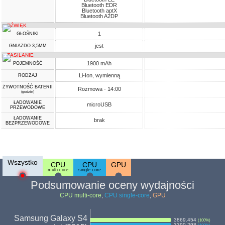
Bluetooth EDR
Bluetooth aptX
Bluetooth A2DP
DŹWIĘK
1
GŁOŚNIKI
jest
GNIAZDO 3,5MM
ZASILANIE
1900 mAh
POJEMNOŚĆ
Li-Ion, wymienną
RODZAJ
ŻYWOTNOŚĆ BATERII
Rozmowa - 14:00
(godzin)
ŁADOWANIE
microUSB
PRZEWODOWE
ŁADOWANIE
brak
BEZPRZEWODOWE
Wszystko
CPU
CPU
GPU
multi-core
single-core
Podsumowanie oceny wydajności
CPU multi-core
,
CPU single-core
,
GPU
Samsung Galaxy S4
3869.454
(
100
%)
3390.298