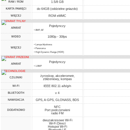
1.5/8 GB
RAM / ROM
do 64GB (oddzielne gniazdo)
KARTA PAMIĘCI
ROM eMMC
WIĘCEJ
APARAT TYLNY
Pojedynczy
APARAT
• 8MP, AF
1080p - 30fps
WIDEO
• Lampa błyskowa
WIĘCEJ
• Panorama
• High Dynamic Range (HDR)
APARAT PRZEDNI
Pojedynczy
APARAT
• 1.9MP
TECHNOLOGIE
żyroskop, akcelerometr,
CZUJNIKI
zbliżeniowy, kompas
IEEE 802.11 a/b/g/n
WI-FI
v 4
BLUETOOTH
GPS, A-GPS, GLONASS, BDS
NAWIGACJA
NFC
Port podczerwieni
DODATKOWO
radio FM
dwuzakresowe Wi-Fi
Wi-Fi Direct
Hotspot Wi-Fi
Bluetooth LE