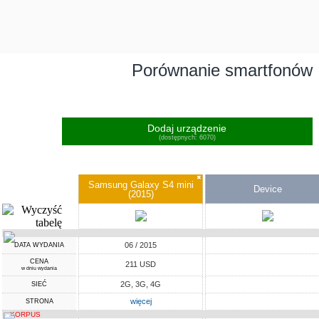
Porównanie smartfonów
Dodaj urządzenie
(dostępnych: 6070)
✖
Samsung Galaxy S4 mini
Device
(2015)
06 / 2015
DATA WYDANIA
CENA
211 USD
w dniu wydania
2G, 3G, 4G
SIEĆ
więcej
STRONA
KORPUS