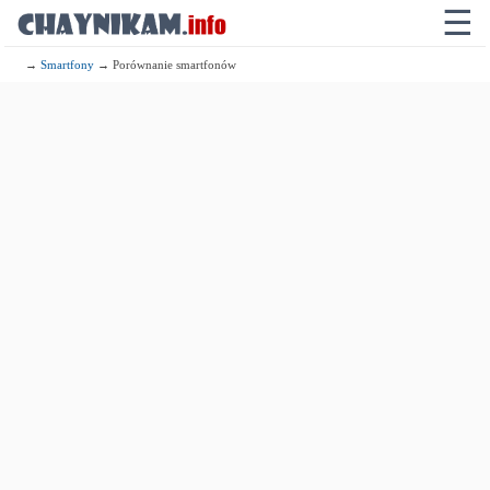
☰
→
Smartfony
→ Porównanie smartfonów