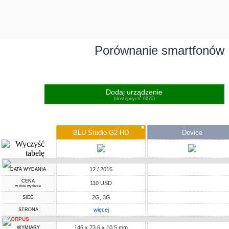
Porównanie smartfonów
Dodaj urządzenie
(dostępnych: 6070)
✖
BLU Studio G2 HD
Device
12 / 2016
DATA WYDANIA
CENA
110 USD
w dniu wydania
2G, 3G
SIEĆ
więcej
STRONA
KORPUS
146 x 73.6 x 10.5 mm
WYMIARY