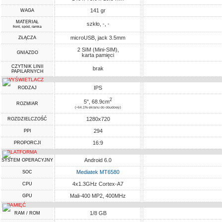
141 gr
WAGA
MATERIAŁ
szkło, -, -
front, spód, ramka
microUSB, jack 3.5mm
ZŁĄCZA
2 SIM (Mini-SIM),
GNIAZDO
karta pamięci
CZYTNIK LINII
brak
PAPILARNYCH
WYŚWIETLACZ
IPS
RODZAJ
2
5", 68.9cm
ROZMIAR
(~64.1% ekranu do obudowy)
1280x720
ROZDZIELCZOŚĆ
294
PPI
16:9
PROPORCJI
PLATFORMA
Android 6.0
SYSTEM OPERACYJNY
Mediatek MT6580
SOC
4x1.3GHz Cortex-A7
CPU
Mali-400 MP2, 400MHz
GPU
PAMIĘĆ
1/8 GB
RAM / ROM