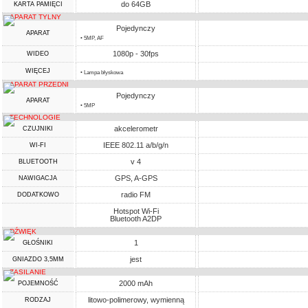
do 64GB
KARTA PAMIĘCI
APARAT TYLNY
Pojedynczy
APARAT
• 5MP, AF
1080p - 30fps
WIDEO
WIĘCEJ
• Lampa błyskowa
APARAT PRZEDNI
Pojedynczy
APARAT
• 5MP
TECHNOLOGIE
akcelerometr
CZUJNIKI
IEEE 802.11 a/b/g/n
WI-FI
v 4
BLUETOOTH
GPS, A-GPS
NAWIGACJA
radio FM
DODATKOWO
Hotspot Wi-Fi
Bluetooth A2DP
DŹWIĘK
1
GŁOŚNIKI
jest
GNIAZDO 3,5MM
ZASILANIE
2000 mAh
POJEMNOŚĆ
litowo-polimerowy, wymienną
RODZAJ