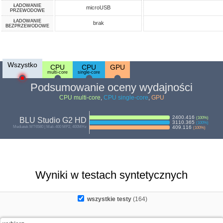
ŁADOWANIE
microUSB
PRZEWODOWE
ŁADOWANIE
brak
BEZPRZEWODOWE
Wszystko
CPU
CPU
GPU
multi-core
single-core
Podsumowanie oceny wydajności
CPU multi-core
,
CPU single-core
,
GPU
2400.416
(
100
%)
BLU Studio G2 HD
3110.365
(
100
%)
Mediatek MT6580 | Mali-400 MP2, 400MHz
409.116
(
100
%)
Wyniki w testach syntetycznych
wszystkie testy
(164)