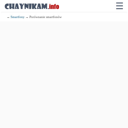
☰
→
Smartfony
→ Porównanie smartfonów