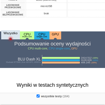
ŁADOWANIE
microUSB
PRZEWODOWE
ŁADOWANIE
brak
BEZPRZEWODOWE
Wszystko
CPU
CPU
GPU
multi-core
single-core
Podsumowanie oceny wydajności
CPU multi-core
,
CPU single-core
,
GPU
2414.512
(
100
%)
BLU Dash XL
3128.629
(
100
%)
Mediatek MT6580 | Mali-400 MP2, 400MHz
406.245
(
100
%)
Wyniki w testach syntetycznych
wszystkie testy
(164)