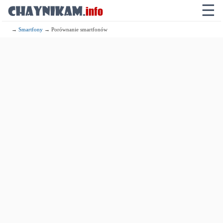
☰
→
Smartfony
→ Porównanie smartfonów