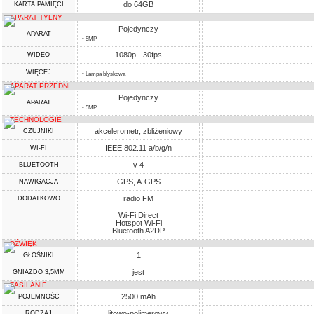
do 64GB
KARTA PAMIĘCI
APARAT TYLNY
Pojedynczy
APARAT
• 5MP
1080p - 30fps
WIDEO
WIĘCEJ
• Lampa błyskowa
APARAT PRZEDNI
Pojedynczy
APARAT
• 5MP
TECHNOLOGIE
akcelerometr, zbliżeniowy
CZUJNIKI
IEEE 802.11 a/b/g/n
WI-FI
v 4
BLUETOOTH
GPS, A-GPS
NAWIGACJA
radio FM
DODATKOWO
Wi-Fi Direct
Hotspot Wi-Fi
Bluetooth A2DP
DŹWIĘK
1
GŁOŚNIKI
jest
GNIAZDO 3,5MM
ZASILANIE
2500 mAh
POJEMNOŚĆ
litowo-polimerowy,
RODZAJ