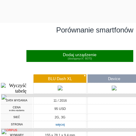
Porównanie smartfonów
Dodaj urządzenie
(dostępnych: 6070)
✖
BLU Dash XL
Device
11 / 2016
DATA WYDANIA
CENA
95 USD
w dniu wydania
2G, 3G
SIEĆ
więcej
STRONA
KORPUS
155 x 78.1 x 9.4 mm
WYMIARY