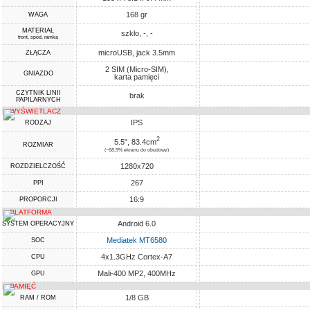
168 gr
WAGA
MATERIAŁ
szkło, -, -
front, spód, ramka
microUSB, jack 3.5mm
ZŁĄCZA
2 SIM (Micro-SIM),
GNIAZDO
karta pamięci
CZYTNIK LINII
brak
PAPILARNYCH
WYŚWIETLACZ
IPS
RODZAJ
2
5.5", 83.4cm
ROZMIAR
(~68.9% ekranu do obudowy)
1280x720
ROZDZIELCZOŚĆ
267
PPI
16:9
PROPORCJI
PLATFORMA
Android 6.0
SYSTEM OPERACYJNY
Mediatek MT6580
SOC
4x1.3GHz Cortex-A7
CPU
Mali-400 MP2, 400MHz
GPU
PAMIĘĆ
1/8 GB
RAM / ROM