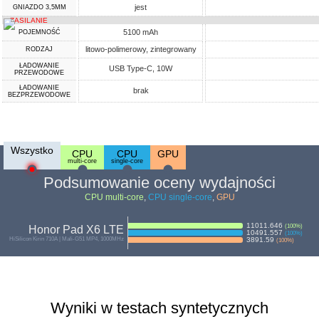
jest
GNIAZDO 3,5MM
ZASILANIE
5100 mAh
POJEMNOŚĆ
litowo-polimerowy, zintegrowany
RODZAJ
ŁADOWANIE
USB Type-C, 10W
PRZEWODOWE
ŁADOWANIE
brak
BEZPRZEWODOWE
Wszystko
CPU
CPU
GPU
multi-core
single-core
Podsumowanie oceny wydajności
CPU multi-core
,
CPU single-core
,
GPU
11011.646
(
100
%)
Honor Pad X6 LTE
10491.557
(
100
%)
HiSilicon Kirin 710A | Mali-G51 MP4, 1000MHz
3891.59
(
100
%)
Wyniki w testach syntetycznych