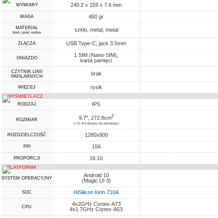
240.2 x 159 x 7.6 mm
WYMIARY
460 gr
WAGA
MATERIAŁ
szkło, metal, metal
front, spód, ramka
USB Type-C, jack 3.5mm
ZŁĄCZA
1 SIM (Nano-SIM),
GNIAZDO
karta pamięci
CZYTNIK LINII
brak
PAPILARNYCH
rysik
WIĘCEJ
WYŚWIETLACZ
IPS
RODZAJ
2
9.7", 272.8cm
ROZMIAR
(~71.4% ekranu do obudowy)
1280x800
ROZDZIELCZOŚĆ
156
PPI
16:10
PROPORCJI
PLATFORMA
Android 10
SYSTEM OPERACYJNY
(Magic UI 3)
HiSilicon Kirin 710A
SOC
4x2GHz Cortex-A73
CPU
4x1.7GHz Cortex-A53