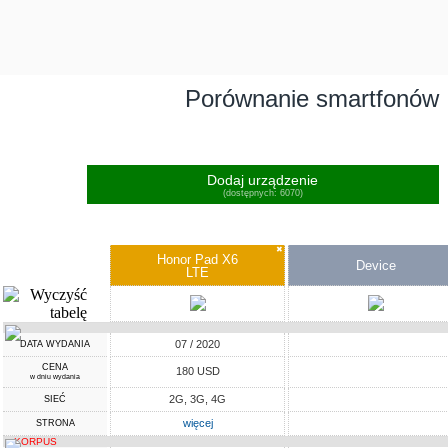
Porównanie smartfonów
Dodaj urządzenie
(dostępnych: 6070)
✖
Honor Pad X6
Device
LTE
07 / 2020
DATA WYDANIA
CENA
180 USD
w dniu wydania
2G, 3G, 4G
SIEĆ
więcej
STRONA
KORPUS