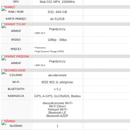
Mali-G51 MP4, 1000MHz
GPU
PAMIĘĆ
3/32, 4/64 GB
RAM / ROM
do 512GB
KARTA PAMIĘCI
APARAT TYLNY
Pojedynczy
APARAT
• 5MP, f/2.2
1080p - 30fps
WIDEO
• Panorama
WIĘCEJ
• High Dynamic Range (HDR)
APARAT PRZEDNI
Pojedynczy
APARAT
• 2MP, f/2.4
TECHNOLOGIE
akcelerometr
CZUJNIKI
IEEE 802.11 a/b/g/n/ac
WI-FI
v 5.1
BLUETOOTH
GPS, A-GPS, GLONASS, Beidou
NAWIGACJA
dwuzakresowe Wi-Fi
Wi-Fi Direct
Hotspot Wi-Fi
Bluetooth LE
Bluetooth A2DP
DŹWIĘK
1
GŁOŚNIKI