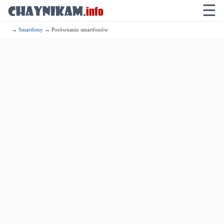
☰
→
Smartfony
→ Porównanie smartfonów