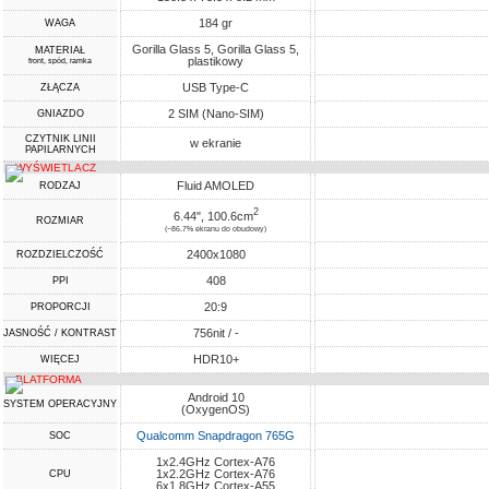
184 gr
WAGA
Gorilla Glass 5, Gorilla Glass 5,
MATERIAŁ
plastikowy
front, spód, ramka
USB Type-C
ZŁĄCZA
2 SIM (Nano-SIM)
GNIAZDO
CZYTNIK LINII
w ekranie
PAPILARNYCH
WYŚWIETLACZ
Fluid AMOLED
RODZAJ
2
6.44", 100.6cm
ROZMIAR
(~86.7% ekranu do obudowy)
2400x1080
ROZDZIELCZOŚĆ
408
PPI
20:9
PROPORCJI
756nit / -
JASNOŚĆ / KONTRAST
HDR10+
WIĘCEJ
PLATFORMA
Android 10
SYSTEM OPERACYJNY
(OxygenOS)
Qualcomm Snapdragon 765G
SOC
1x2.4GHz Cortex-A76
1x2.2GHz Cortex-A76
CPU
6x1.8GHz Cortex-A55