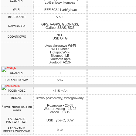
CZUJNIKI
zbliżeniowy, kompas
IEEE 802.11 a/b/g/n/ac
WI-FI
v 5.1
BLUETOOTH
GPS, A-GPS, GLONASS,
NAWIGACJA
Galileo, SBAS, BDS
NFC
DODATKOWO
USB OTG
dwuzakresowe Wi-Fi
Wi-Fi Direct
Hotspot Wi-Fi
Bluetooth LE
Bluetooth aptX
Bluetooth A2DP
DŹWIĘK
1
GŁOŚNIKI
brak
GNIAZDO 3,5MM
ZASILANIE
4115 mAh
POJEMNOŚĆ
litowo-polimerowy, zintegrowany
RODZAJ
Rozmowa - 25:05
ŻYWOTNOŚĆ BATERII
Web-browsing - 13:22
(godzin)
Wideo - 18:15
ŁADOWANIE
USB Type-C, 30W
PRZEWODOWE
ŁADOWANIE
brak
BEZPRZEWODOWE