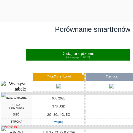
Porównanie smartfonów
Dodaj urządzenie
(dostępnych: 6070)
✖
OnePlus Nord
Device
08 / 2020
DATA WYDANIA
CENA
378 USD
w dniu wydania
2G, 3G, 4G, 5G
SIEĆ
więcej
STRONA
KORPUS
158.3 x 73.3 x 8.2 mm
WYMIARY