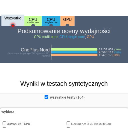
Wszystko
CPU
CPU
GPU
multi-core
single-core
Podsumowanie oceny wydajności
CPU multi-core
,
CPU single-core
,
GPU
OnePlus Nord
19151.652
(
100
%)
26565.114
(
100
%)
Qualcomm Snapdragon 765G | Adreno 620,
12478.17
(
100
%)
750MHz
Wyniki w testach syntetycznych
wszystkie testy
(164)
wybierz
3DMark 06 - CPU
Geekbench 3 32-Bit Multi-Core