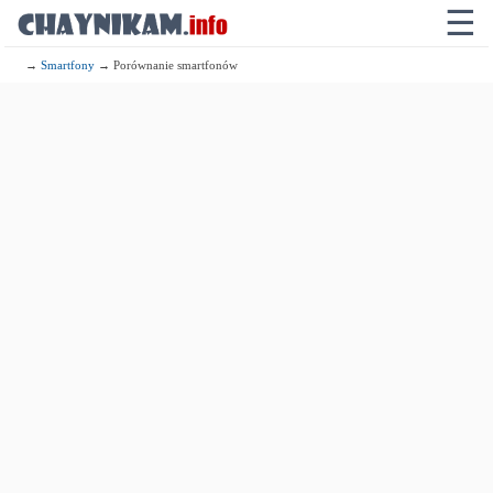
☰
→
Smartfony
→ Porównanie smartfonów