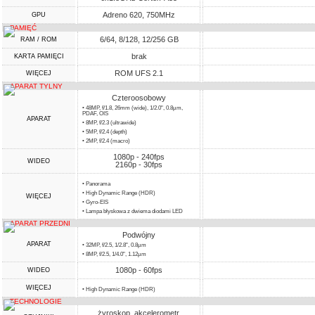
Adreno 620, 750MHz
GPU
PAMIĘĆ
6/64, 8/128, 12/256 GB
RAM / ROM
brak
KARTA PAMIĘCI
ROM UFS 2.1
WIĘCEJ
APARAT TYLNY
Czteroosobowy
• 48MP, f/1.8, 26mm (wide), 1/2.0", 0.8µm,
PDAF, OIS
APARAT
• 8MP, f/2.3 (ultrawide)
• 5MP, f/2.4 (depth)
• 2MP, f/2.4 (macro)
1080p - 240fps
WIDEO
2160p - 30fps
• Panorama
• High Dynamic Range (HDR)
WIĘCEJ
• Gyro-EIS
• Lampa błyskowa z dwiema diodami LED
APARAT PRZEDNI
Podwójny
APARAT
• 32MP, f/2.5, 1/2.8", 0.8µm
• 8MP, f/2.5, 1/4.0", 1.12µm
1080p - 60fps
WIDEO
WIĘCEJ
• High Dynamic Range (HDR)
TECHNOLOGIE
żyroskop, akcelerometr,