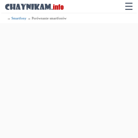
☰
→
Smartfony
→ Porównanie smartfonów