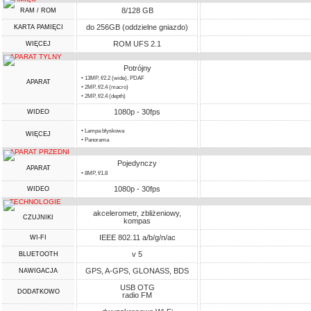
8/128 GB
RAM / ROM
do 256GB (oddzielne gniazdo)
KARTA PAMIĘCI
ROM UFS 2.1
WIĘCEJ
APARAT TYLNY
Potrójny
• 13MP, f/2.2 (wide), PDAF
APARAT
• 2MP, f/2.4 (macro)
• 2MP, f/2.4 (depth)
1080p - 30fps
WIDEO
• Lampa błyskowa
WIĘCEJ
• Panorama
APARAT PRZEDNI
Pojedynczy
APARAT
• 8MP, f/1.8
1080p - 30fps
WIDEO
TECHNOLOGIE
akcelerometr, zbliżeniowy,
CZUJNIKI
kompas
IEEE 802.11 a/b/g/n/ac
WI-FI
v 5
BLUETOOTH
GPS, A-GPS, GLONASS, BDS
NAWIGACJA
USB OTG
DODATKOWO
radio FM