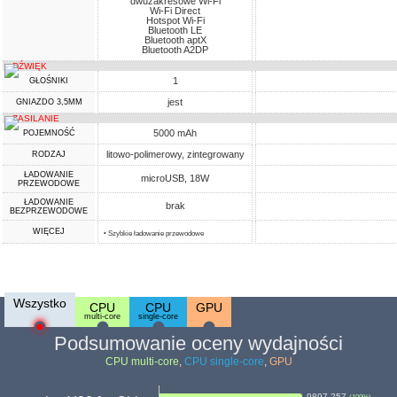
dwuzakresowe Wi-Fi
Wi-Fi Direct
Hotspot Wi-Fi
Bluetooth LE
Bluetooth aptX
Bluetooth A2DP
DŹWIĘK
1
GŁOŚNIKI
jest
GNIAZDO 3,5MM
ZASILANIE
5000 mAh
POJEMNOŚĆ
litowo-polimerowy, zintegrowany
RODZAJ
ŁADOWANIE
microUSB, 18W
PRZEWODOWE
ŁADOWANIE
brak
BEZPRZEWODOWE
WIĘCEJ
• Szybkie ładowanie przewodowe
Wszystko
CPU
CPU
GPU
multi-core
single-core
Podsumowanie oceny wydajności
CPU multi-core
,
CPU single-core
,
GPU
9897.257