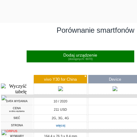
Porównanie smartfonów
Dodaj urządzenie
(dostępnych: 6070)
✖
vivo Y30 for China
Device
10 / 2020
DATA WYDANIA
CENA
211 USD
w dniu wydania
2G, 3G, 4G
SIEĆ
więcej
STRONA
KORPUS
164.4 x 76.3 x 8.4 mm
WYMIARY