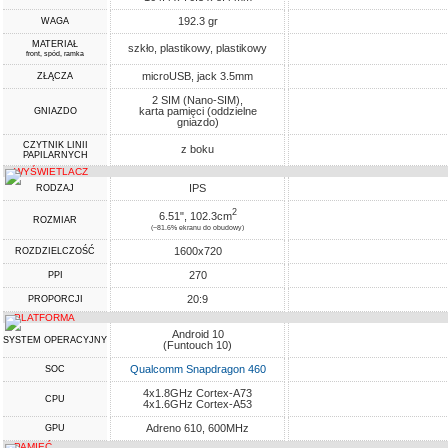
192.3 gr
WAGA
MATERIAŁ
szkło, plastikowy, plastikowy
front, spód, ramka
microUSB, jack 3.5mm
ZŁĄCZA
2 SIM (Nano-SIM),
karta pamięci (oddzielne
GNIAZDO
gniazdo)
CZYTNIK LINII
z boku
PAPILARNYCH
WYŚWIETLACZ
IPS
RODZAJ
2
6.51", 102.3cm
ROZMIAR
(~81.6% ekranu do obudowy)
1600x720
ROZDZIELCZOŚĆ
270
PPI
20:9
PROPORCJI
PLATFORMA
Android 10
SYSTEM OPERACYJNY
(Funtouch 10)
Qualcomm Snapdragon 460
SOC
4x1.8GHz Cortex-A73
CPU
4x1.6GHz Cortex-A53
Adreno 610, 600MHz
GPU
PAMIĘĆ