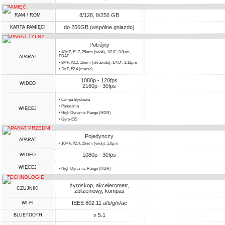
PAMIĘĆ
8/128, 8/256 GB
RAM / ROM
do 256GB (wspólne gniazdo)
KARTA PAMIĘCI
APARAT TYLNY
Potrójny
• 48MP, f/1.7, 25mm (wide), 1/2.0", 0.8µm,
PDAF
APARAT
• 8MP, f/2.2, 16mm (ultrawide), 1/4.0", 1.12µm
• 2MP, f/2.4 (macro)
1080p - 120fps
WIDEO
2160p - 30fps
• Lampa błyskowa
• Panorama
WIĘCEJ
• High Dynamic Range (HDR)
• Gyro-EIS
APARAT PRZEDNI
Pojedynczy
APARAT
• 16MP, f/2.4, 26mm (wide), 1.0µm
1080p - 30fps
WIDEO
WIĘCEJ
• High Dynamic Range (HDR)
TECHNOLOGIE
żyroskop, akcelerometr,
CZUJNIKI
zbliżeniowy, kompas
IEEE 802.11 a/b/g/n/ac
WI-FI
v 5.1
BLUETOOTH