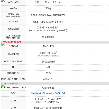
160.1 x 73.4 x 7.8 mm
WYMIARY
173 gr
WAGA
MATERIAŁ
szkło, plastikowy, plastikowy
front, spód, ramka
USB Type-C, jack 3.5mm
ZŁĄCZA
2 SIM (Nano-SIM),
GNIAZDO
karta pamięci (wspólne gniazdo)
CZYTNIK LINII
w ekranie
PAPILARNYCH
WYŚWIETLACZ
AMOLED
RODZAJ
2
6.43", 99.8cm
ROZMIAR
(~84.9% ekranu do obudowy)
2400x1080
ROZDZIELCZOŚĆ
409
PPI
20:9
PROPORCJI
430nit / -
JASNOŚĆ / KONTRAST
PLATFORMA
Android 11
SYSTEM OPERACYJNY
Mediatek Dimensity 800U 5G
SOC
2x2.4GHz Cortex-A76
CPU
6x2GHz Cortex-A55
Mali-G57 MP3, 850MHz
GPU