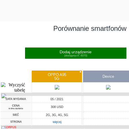
Porównanie smartfonów
Dodaj urządzenie
(dostępnych: 6070)
✖
OPPO A95
Device
5G
05 / 2021
DATA WYDANIA
CENA
308 USD
w dniu wydania
2G, 3G, 4G, 5G
SIEĆ
więcej
STRONA
KORPUS