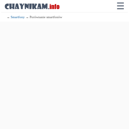
☰
→
Smartfony
→ Porównanie smartfonów