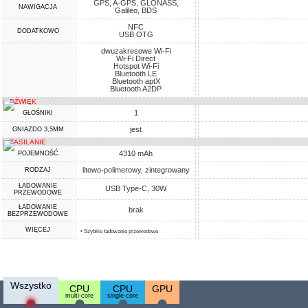
GPS, A-GPS, GLONASS,
NAWIGACJA
Galileo, BDS
NFC
DODATKOWO
USB OTG
dwuzakresowe Wi-Fi
Wi-Fi Direct
Hotspot Wi-Fi
Bluetooth LE
Bluetooth aptX
Bluetooth A2DP
DŹWIĘK
1
GŁOŚNIKI
jest
GNIAZDO 3,5MM
ZASILANIE
4310 mAh
POJEMNOŚĆ
litowo-polimerowy, zintegrowany
RODZAJ
ŁADOWANIE
USB Type-C, 30W
PRZEWODOWE
ŁADOWANIE
brak
BEZPRZEWODOWE
WIĘCEJ
• Szybkie ładowanie przewodowe
Wszystko
CPU
CPU
GPU
multi-core
single-core