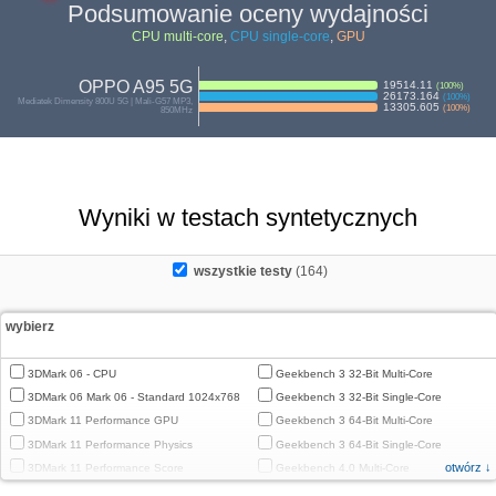
Podsumowanie oceny wydajności
CPU multi-core
,
CPU single-core
,
GPU
OPPO A95 5G
19514.11
(
100
%)
26173.164
(
100
%)
Mediatek Dimensity 800U 5G | Mali-G57 MP3,
13305.605
(
100
%)
850MHz
Wyniki w testach syntetycznych
wszystkie testy
(164)
wybierz
3DMark 06 - CPU
Geekbench 3 32-Bit Multi-Core
3DMark 06 Mark 06 - Standard 1024x768
Geekbench 3 32-Bit Single-Core
3DMark 11 Performance GPU
Geekbench 3 64-Bit Multi-Core
3DMark 11 Performance Physics
Geekbench 3 64-Bit Single-Core
otwórz ↓
3DMark 11 Performance Score
Geekbench 4.0 Multi-Core
3DMark Cloud Gate Graphics
Geekbench 4.0 Single-Core