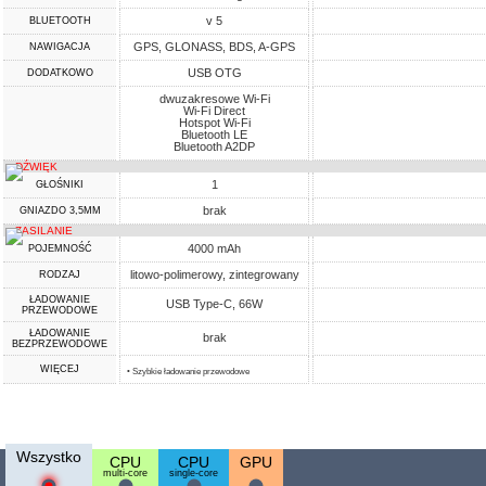
v 5
BLUETOOTH
GPS, GLONASS, BDS, A-GPS
NAWIGACJA
USB OTG
DODATKOWO
dwuzakresowe Wi-Fi
Wi-Fi Direct
Hotspot Wi-Fi
Bluetooth LE
Bluetooth A2DP
DŹWIĘK
1
GŁOŚNIKI
brak
GNIAZDO 3,5MM
ZASILANIE
4000 mAh
POJEMNOŚĆ
litowo-polimerowy, zintegrowany
RODZAJ
ŁADOWANIE
USB Type-C, 66W
PRZEWODOWE
ŁADOWANIE
brak
BEZPRZEWODOWE
WIĘCEJ
• Szybkie ładowanie przewodowe
Wszystko
CPU
CPU
GPU
multi-core
single-core