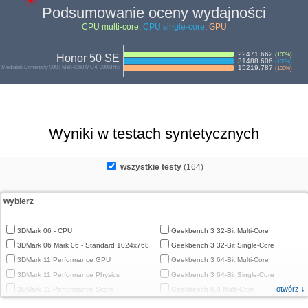
Podsumowanie oceny wydajności
CPU multi-core
,
CPU single-core
,
GPU
22471.662
(
100
%)
Honor 50 SE
31488.606
(
100
%)
Mediatek Dimensity 900 | Mali-G68 MC4, 900MHz
15219.787
(
100
%)
Wyniki w testach syntetycznych
wszystkie testy
(164)
wybierz
3DMark 06 - CPU
Geekbench 3 32-Bit Multi-Core
3DMark 06 Mark 06 - Standard 1024x768
Geekbench 3 32-Bit Single-Core
3DMark 11 Performance GPU
Geekbench 3 64-Bit Multi-Core
3DMark 11 Performance Physics
Geekbench 3 64-Bit Single-Core
otwórz ↓
3DMark 11 Performance Score
Geekbench 4.0 Multi-Core
3DMark Cloud Gate Graphics
Geekbench 4.0 Single-Core