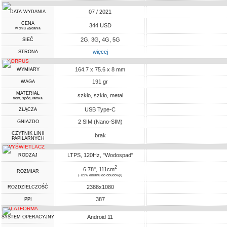
07 / 2021
DATA WYDANIA
CENA
344 USD
w dniu wydania
2G, 3G, 4G, 5G
SIEĆ
więcej
STRONA
KORPUS
164.7 x 75.6 x 8 mm
WYMIARY
191 gr
WAGA
MATERIAŁ
szkło, szkło, metal
front, spód, ramka
USB Type-C
ZŁĄCZA
2 SIM (Nano-SIM)
GNIAZDO
CZYTNIK LINII
brak
PAPILARNYCH
WYŚWIETLACZ
LTPS, 120Hz, "Wodospad"
RODZAJ
2
6.78", 111cm
ROZMIAR
(~89% ekranu do obudowy)
2388x1080
ROZDZIELCZOŚĆ
387
PPI
PLATFORMA
Android 11
SYSTEM OPERACYJNY