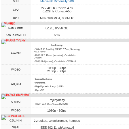
Mediatek Dimensity 900
SOC
2x2.4GHz Cortex-A78
CPU
6x2GHz Cortex-A55
Mali-G68 MC4, 900MHz
GPU
PAMIĘĆ
8/128, 8/256 GB
RAM / ROM
brak
KARTA PAMIĘCI
APARAT TYLNY
Potrójny
• 108MP, f/1.9 (wide), 1/1.52", 0.7µm, Samsung
HM2, PDAF
APARAT
• 8MP, f/2.2, 17mm (ultrawide), OmniVision
OV8856
• 2MP, f/2.4 (macro), OmniVision OV02A10
1080p - 60fps
WIDEO
2160p - 30fps
• Lampa błyskowa
• Panorama
WIĘCEJ
• High Dynamic Range (HDR)
• Gyro-EIS
APARAT PRZEDNI
Pojedynczy
APARAT
• 16MP, f/2.2, OmniVision OV16A10
1080p - 30fps
WIDEO
TECHNOLOGIE
żyroskop, akcelerometr, kompas
CZUJNIKI
IEEE 802.11 a/b/g/n/ac/6
WI-FI