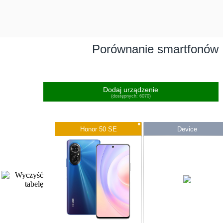
Porównanie smartfonów
Dodaj urządzenie
(dostępnych: 6070)
✖
Honor 50 SE
Device