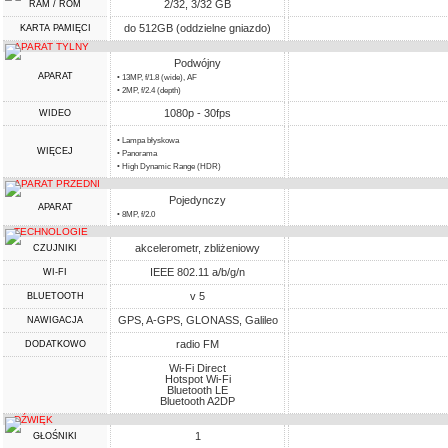
2/32, 3/32 GB
RAM / ROM
do 512GB (oddzielne gniazdo)
KARTA PAMIĘCI
APARAT TYLNY
Podwójny
APARAT
• 13MP, f/1.8 (wide), AF
• 2MP, f/2.4 (depth)
1080p - 30fps
WIDEO
• Lampa błyskowa
WIĘCEJ
• Panorama
• High Dynamic Range (HDR)
APARAT PRZEDNI
Pojedynczy
APARAT
• 8MP, f/2.0
TECHNOLOGIE
akcelerometr, zbliżeniowy
CZUJNIKI
IEEE 802.11 a/b/g/n
WI-FI
v 5
BLUETOOTH
GPS, A-GPS, GLONASS, Galileo
NAWIGACJA
radio FM
DODATKOWO
Wi-Fi Direct
Hotspot Wi-Fi
Bluetooth LE
Bluetooth A2DP
DŹWIĘK
1
GŁOŚNIKI