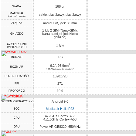
168 gr
WAGA
MATERIAŁ
szkło, plastikowy, plastikowy
front, spód, ramka
microUSB, jack 3.5mm
ZŁĄCZA
1 lub 2 SIM (Nano-SIM),
karta pamięci (oddzielne
GNIAZDO
gniazdo)
CZYTNIK LINII
z tyłu
PAPILARNYCH
WYŚWIETLACZ
IPS
RODZAJ
2
6.2", 95.9cm
ROZMIAR
(~80.7% ekranu do obudowy)
1520x720
ROZDZIELCZOŚĆ
271
PPI
19:9
PROPORCJI
PLATFORMA
Android 9.0
SYSTEM OPERACYJNY
Mediatek Helio P22
SOC
4x2GHz Cortex-A53
CPU
4x1.5GHz Cortex-A53
PowerVR GE8320, 650MHz
GPU
PAMIĘĆ