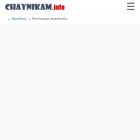
☰
→
Smartfony
→ Porównanie smartfonów