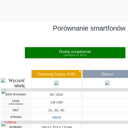
Porównanie smartfonów
Dodaj urządzenie
(dostępnych: 6070)
✖
Samsung Galaxy A10s
Device
09 / 2019
DATA WYDANIA
CENA
136 USD
w dniu wydania
2G, 3G, 4G
SIEĆ
więcej
STRONA
KORPUS
156.9 x 75.8 x 7.8 mm
WYMIARY