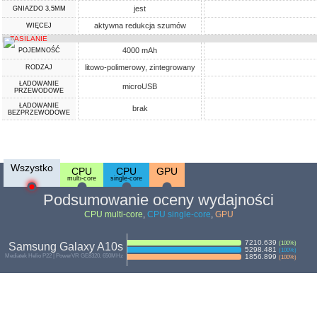
jest
GNIAZDO 3,5MM
aktywna redukcja szumów
WIĘCEJ
ZASILANIE
4000 mAh
POJEMNOŚĆ
litowo-polimerowy, zintegrowany
RODZAJ
ŁADOWANIE
microUSB
PRZEWODOWE
ŁADOWANIE
brak
BEZPRZEWODOWE
Wszystko
CPU
CPU
GPU
multi-core
single-core
Podsumowanie oceny wydajności
CPU multi-core
,
CPU single-core
,
GPU
7210.639
(
100
%)
Samsung Galaxy A10s
5298.481
(
100
%)
Mediatek Helio P22 | PowerVR GE8320, 650MHz
1856.899
(
100
%)