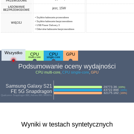
PRZEWODOWE
ŁADOWANIE
jest, 15W
BEZPRZEWODOWE
• Szybkie ładowanie przewodowe
• Szybkie ładowanie bezprzewodowe
WIĘCEJ
• USB Power Delivery 3
• Odwrotne ładowanie bezprzewodowe
Wszystko
CPU
CPU
GPU
multi-core
single-core
Podsumowanie oceny wydajności
CPU multi-core
,
CPU single-core
,
GPU
Samsung Galaxy S21
29773.36
(
100
%)
43722.898
FE 5G Snapdragon
(
100
%)
32175.162
(
100
%)
Qualcomm Snapdragon 888 | Adreno 660, 840MHz
Wyniki w testach syntetycznych