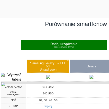
Porównanie smartfonów
Dodaj urządzenie
(dostępnych: 6070)
✖
Samsung Galaxy S21 FE
5G
Device
Snapdragon
01 / 2022
DATA WYDANIA
CENA
740 USD
w dniu wydania
2G, 3G, 4G, 5G
SIEĆ
więcej
STRONA