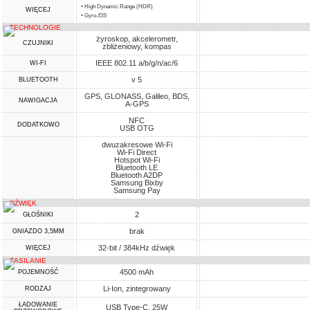
• High Dynamic Range (HDR)
WIĘCEJ
• Gyro-EIS
TECHNOLOGIE
żyroskop, akcelerometr,
CZUJNIKI
zbliżeniowy, kompas
IEEE 802.11 a/b/g/n/ac/6
WI-FI
v 5
BLUETOOTH
GPS, GLONASS, Galileo, BDS,
NAWIGACJA
A-GPS
NFC
DODATKOWO
USB OTG
dwuzakresowe Wi-Fi
Wi-Fi Direct
Hotspot Wi-Fi
Bluetooth LE
Bluetooth A2DP
Samsung Bixby
Samsung Pay
DŹWIĘK
2
GŁOŚNIKI
brak
GNIAZDO 3,5MM
32-bit / 384kHz dźwięk
WIĘCEJ
ZASILANIE
4500 mAh
POJEMNOŚĆ
Li-Ion, zintegrowany
RODZAJ
ŁADOWANIE
USB Type-C, 25W