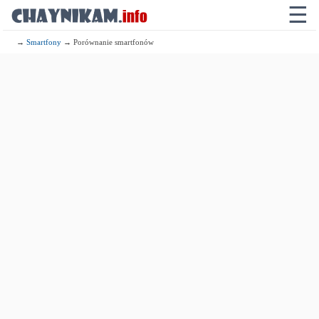
☰
→
Smartfony
→ Porównanie smartfonów