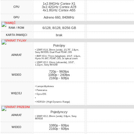
1x2.84GHz Cortex-X1
3x2.42GHz Cortex-A78
CPU
4x1.8GHz Cortex-A55
Adreno 660, 840MHz
GPU
PAMIĘĆ
6/128, 8/128, 8/256 GB
RAM / ROM
brak
KARTA PAMIĘCI
APARAT TYLNY
Potrójny
• 12MP, f/1.8, 26mm (wide), 1/1.76", 1.8µm,
Sony IMX555, Dual Pixel PDAF, OIS
APARAT
• 8MP, f/2.4, 77mm (telephoto), 1/4.4", 1.0µm,
Hynix Hi-847, PDAF, OIS, 3x optical zoom
• 12MP, f/2.2, 13mm (ultrawide), 1/3.0",
1.12µm, Sony IMX258
720p - 960fps
1080p - 240fps
WIDEO
2160p - 60fps
• Lampa błyskowa
• Panorama
WIĘCEJ
• Gyro-EIS
•
• HDR10+ (High Dynamic Range)
APARAT PRZEDNI
Pojedynczy
APARAT
• 32MP, f/2.2, 26mm (wide), 0.8µm, Sony
IMX616
1080p - 60fps
WIDEO
2160p - 60fps