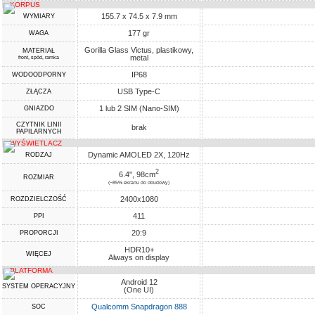
KORPUS
155.7 x 74.5 x 7.9 mm
WYMIARY
177 gr
WAGA
Gorilla Glass Victus, plastikowy,
MATERIAŁ
metal
front, spód, ramka
IP68
WODOODPORNY
USB Type-C
ZŁĄCZA
1 lub 2 SIM (Nano-SIM)
GNIAZDO
CZYTNIK LINII
brak
PAPILARNYCH
WYŚWIETLACZ
Dynamic AMOLED 2X, 120Hz
RODZAJ
2
6.4", 98cm
ROZMIAR
(~85% ekranu do obudowy)
2400x1080
ROZDZIELCZOŚĆ
411
PPI
20:9
PROPORCJI
HDR10+
WIĘCEJ
Always on display
PLATFORMA
Android 12
SYSTEM OPERACYJNY
(One UI)
Qualcomm Snapdragon 888
SOC