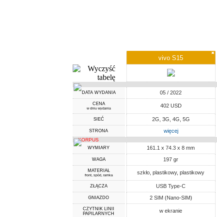
✖
vivo S15
05 / 2022
DATA WYDANIA
CENA
402 USD
w dniu wydania
2G, 3G, 4G, 5G
SIEĆ
więcej
STRONA
KORPUS
161.1 x 74.3 x 8 mm
WYMIARY
197 gr
WAGA
MATERIAŁ
szkło, plastikowy, plastikowy
front, spód, ramka
USB Type-C
ZŁĄCZA
2 SIM (Nano-SIM)
GNIAZDO
CZYTNIK LINII
w ekranie
PAPILARNYCH