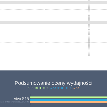
Podsumowanie oceny wydajności
CPU multi-core
,
CPU single-core
,
GPU
vivo S15
agon 870 5G | Adreno 650, 670MHz