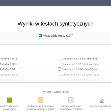
Wyniki w testach syntetycznych
wszystkie testy
(164)
AnTuTu 6 Total
Geekbench 3 32-Bit Multi-Core
AnTuTu 7 CPU
Geekbench 3 32-Bit Single-Core
AnTuTu 7 GPU
Geekbench 3 64-Bit Multi-Core
AnTuTu 7 MEM
Geekbench 3 64-Bit Single-Core
AnTuTu 7 Total
Geekbench 4.0 Multi-Core
AnTuTu 7 UX
Geekbench 4.0 Single-Core
AnTuTu 8 CPU
Geekbench 4.4 Multi-Core
Symbole warunkowe
AnTuTu 8 GPU
Geekbench 4.4 Single-Core
AnTuTu 8 MEM
Geekbench 5 64-Bit Multi-Core
rzeczywisty wynik
predykcja na podstawie
przewidywanie na
więcej informacji (kl
AnTuTu 8 Total
Geekbench 5 64-Bit Single-Core
urządzenia
wyników urządzeń z tym
podstawie wyników