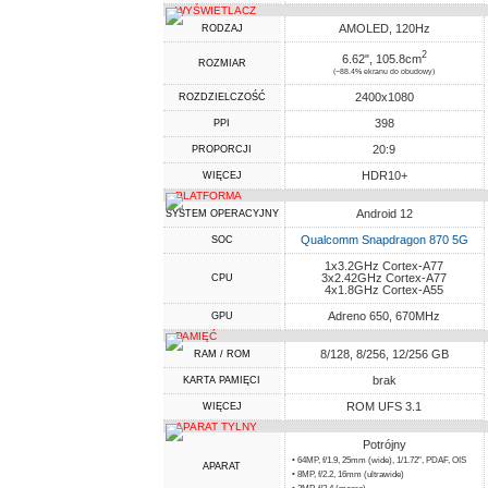
WYŚWIETLACZ
AMOLED, 120Hz
RODZAJ
2
6.62", 105.8cm
ROZMIAR
(~88.4% ekranu do obudowy)
2400x1080
ROZDZIELCZOŚĆ
398
PPI
20:9
PROPORCJI
HDR10+
WIĘCEJ
PLATFORMA
Android 12
SYSTEM OPERACYJNY
Qualcomm Snapdragon 870 5G
SOC
1x3.2GHz Cortex-A77
3x2.42GHz Cortex-A77
CPU
4x1.8GHz Cortex-A55
Adreno 650, 670MHz
GPU
PAMIĘĆ
8/128, 8/256, 12/256 GB
RAM / ROM
brak
KARTA PAMIĘCI
ROM UFS 3.1
WIĘCEJ
APARAT TYLNY
Potrójny
• 64MP, f/1.9, 25mm (wide), 1/1.72", PDAF, OIS
APARAT
• 8MP, f/2.2, 16mm (ultrawide)