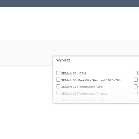
wybierz
3DMark 06 - CPU
3DMark 06 Mark 06 - Standard 1024x768
3DMark 11 Performance GPU
3DMark 11 Performance Physics
3DMark 11 Performance Score
3DMark Cloud Gate Graphics
3DMark Cloud Gate Physics
3DMark Cloud Gate Score
3DMark Fire Strike Standard Graphics
3DMark Fire Strike Standard Physics