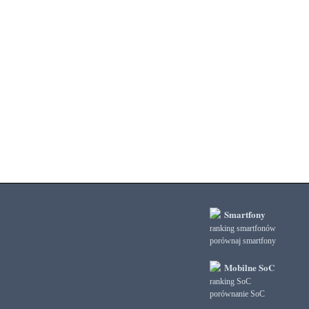
3DMark Fire Strike Standard Score
3DMark Ice Storm Extreme Graphics
3DMark Ice Storm Extreme Physics
3DMark Ice Storm Graphics
3DMark Ice Storm Physics
3DMark Ice Storm Unlimited Graphics
3DMark Ice Storm Unlimited Physics
3DMark Sling Shot Extreme Unlimited
3DMark Sling Shot Extreme Unlimited Graphics
3DMark Sling Shot Extreme Unlimited Physics
3DMark Sling Shot Unlimited
3DMark Sling Shot Unlimited Graphics
3DMark Sling Shot Unlimited Physics
3DMark Wild Life
3DMark Wild Life Extreme Unlimited
Smartfony
3DMark Wild Life Unlimited
ranking smartfonów
porównaj smartfony
AI Score
AiTuTu 1.4
Mobilne SoC
AndEBench Java
ranking SoC
AndEBench Native
porównanie SoC
AnTuTu 10 CPU