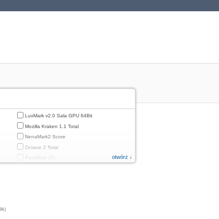
LuxMark v2.0 Sala GPU 64Bit
Mozilla Kraken 1.1 Total
NenaMark2 Score
Octane 2 Total
otwórz ↓
PassMark 2D
PassMark 3D
PassMark Mobile 1
PassMark v.3 2D
PassMark v.3 3D
ik)
PassMark v.3 CPU