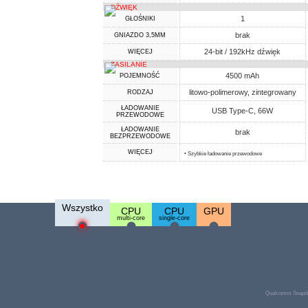
DŹWIĘK
1
GŁOŚNIKI
brak
GNIAZDO 3,5MM
24-bit / 192kHz dźwięk
WIĘCEJ
ZASILANIE
4500 mAh
POJEMNOŚĆ
litowo-polimerowy, zintegrowany
RODZAJ
ŁADOWANIE
USB Type-C, 66W
PRZEWODOWE
ŁADOWANIE
brak
BEZPRZEWODOWE
WIĘCEJ
• Szybkie ładowanie przewodowe
Wszystko
CPU
CPU
GPU
multi-core
single-core
Qualcomm Snapdr