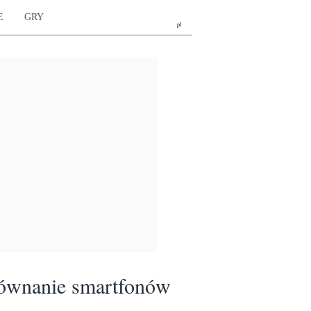
E
GRY
pl
ównanie smartfonów