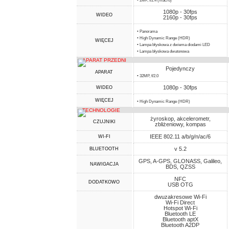
• 2MP, f/2.4 (macro)
1080p - 30fps
WIDEO
2160p - 30fps
• Panorama
• High Dynamic Range (HDR)
WIĘCEJ
• Lampa błyskowa z dwiema diodami LED
• Lampa błyskowa dwutonowa
APARAT PRZEDNI
Pojedynczy
APARAT
• 32MP, f/2.0
1080p - 30fps
WIDEO
WIĘCEJ
• High Dynamic Range (HDR)
TECHNOLOGIE
żyroskop, akcelerometr,
CZUJNIKI
zbliżeniowy, kompas
IEEE 802.11 a/b/g/n/ac/6
WI-FI
v 5.2
BLUETOOTH
GPS, A-GPS, GLONASS, Galileo,
NAWIGACJA
BDS, QZSS
NFC
DODATKOWO
USB OTG
dwuzakresowe Wi-Fi
Wi-Fi Direct
Hotspot Wi-Fi
Bluetooth LE
Bluetooth aptX
Bluetooth A2DP