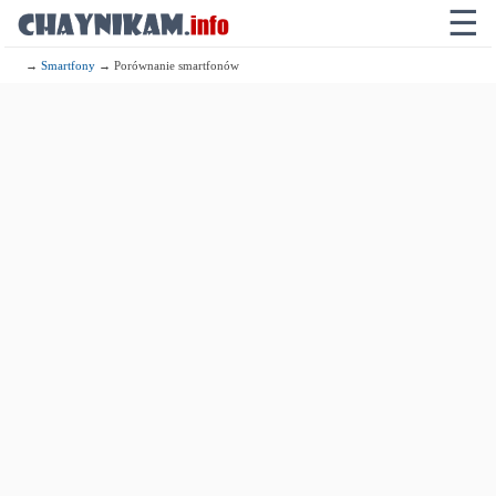
☰
→
Smartfony
→ Porównanie smartfonów