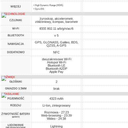
• High Dynamic Range (HDR)
WIĘCEJ
• Gyro-EIS
TECHNOLOGIE
żyroskop, akcelerometr,
CZUJNIKI
zbliżeniowy, kompas, barometr
IEEE 802.11 a/b/g/n/ac/6
WI-FI
v 5
BLUETOOTH
GPS, GLONASS, Galileo, BDS,
NAWIGACJA
QZSS, A-GPS
NFC
DODATKOWO
dwuzakresowe Wi-Fi
Hotspot Wi-Fi
Bluetooth LE
Bluetooth A2DP
Apple Pay
DŹWIĘK
2
GŁOŚNIKI
brak
GNIAZDO 3,5MM
ZASILANIE
4323 mAh
POJEMNOŚĆ
Li-Ion, zintegrowany
RODZAJ
Rozmowa - 27:23
ŻYWOTNOŚĆ BATERII
Web-browsing - 23:39
(godzin)
Wideo - 24:38
ŁADOWANIE
Lightning