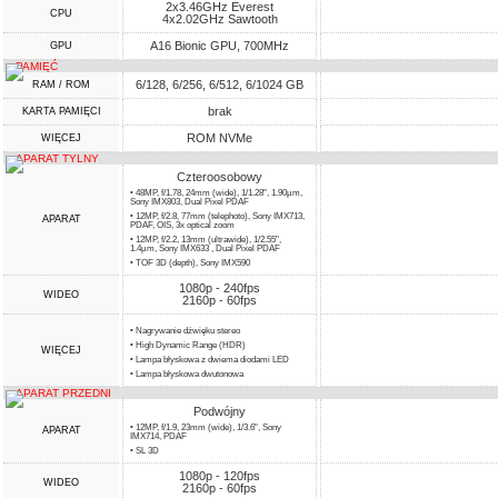
2x3.46GHz Everest
CPU
4x2.02GHz Sawtooth
A16 Bionic GPU, 700MHz
GPU
PAMIĘĆ
6/128, 6/256, 6/512, 6/1024 GB
RAM / ROM
brak
KARTA PAMIĘCI
ROM NVMe
WIĘCEJ
APARAT TYLNY
Czteroosobowy
• 48MP, f/1.78, 24mm (wide), 1/1.28", 1.90µm,
Sony IMX803, Dual Pixel PDAF
• 12MP, f/2.8, 77mm (telephoto), Sony IMX713,
APARAT
PDAF, OIS, 3x optical zoom
• 12MP, f/2.2, 13mm (ultrawide), 1/2.55",
1.4µm, Sony IMX633 , Dual Pixel PDAF
• TOF 3D (depth), Sony IMX590
1080p - 240fps
WIDEO
2160p - 60fps
• Nagrywanie dźwięku stereo
• High Dynamic Range (HDR)
WIĘCEJ
• Lampa błyskowa z dwiema diodami LED
• Lampa błyskowa dwutonowa
APARAT PRZEDNI
Podwójny
• 12MP, f/1.9, 23mm (wide), 1/3.6", Sony
APARAT
IMX714, PDAF
• SL 3D
1080p - 120fps
WIDEO
2160p - 60fps