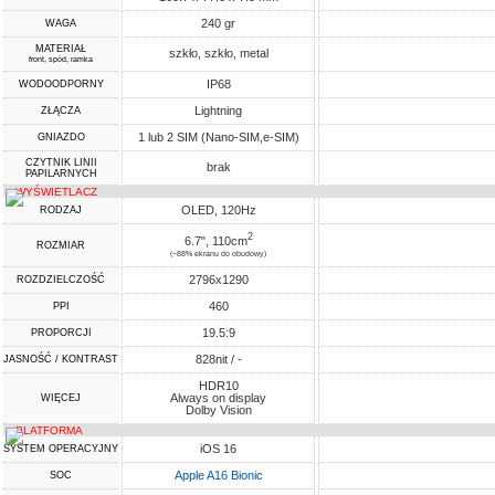
240 gr
WAGA
MATERIAŁ
szkło, szkło, metal
front, spód, ramka
IP68
WODOODPORNY
Lightning
ZŁĄCZA
1 lub 2 SIM (Nano-SIM,e-SIM)
GNIAZDO
CZYTNIK LINII
brak
PAPILARNYCH
WYŚWIETLACZ
OLED, 120Hz
RODZAJ
2
6.7", 110cm
ROZMIAR
(~88% ekranu do obudowy)
2796x1290
ROZDZIELCZOŚĆ
460
PPI
19.5:9
PROPORCJI
828nit / -
JASNOŚĆ / KONTRAST
HDR10
Always on display
WIĘCEJ
Dolby Vision
PLATFORMA
iOS 16
SYSTEM OPERACYJNY
Apple A16 Bionic
SOC