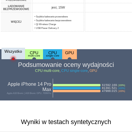
PRZEWODOWE
ŁADOWANIE
jest, 15W
BEZPRZEWODOWE
• Szybkie ładowanie przewodowe
• Szybkie ładowanie bezprzewodowe
WIĘCEJ
• Qi Wireless Charge
• USB Power Delivery 2
Wszystko
CPU
CPU
GPU
multi-core
single-core
Podsumowanie oceny wydajności
CPU multi-core
,
CPU single-core
,
GPU
Apple iPhone 14 Pro
61592.169
(
100
%)
81391.521
Max
(
100
%)
47988.015
(
100
%)
Apple A16 Bionic | A16 Bionic GPU, 700MHz
Wyniki w testach syntetycznych