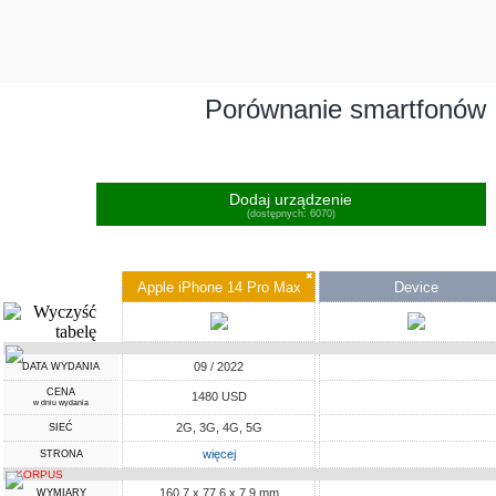
Porównanie smartfonów
Dodaj urządzenie
(dostępnych: 6070)
✖
Apple iPhone 14 Pro Max
Device
09 / 2022
DATA WYDANIA
CENA
1480 USD
w dniu wydania
2G, 3G, 4G, 5G
SIEĆ
więcej
STRONA
KORPUS
160.7 x 77.6 x 7.9 mm
WYMIARY