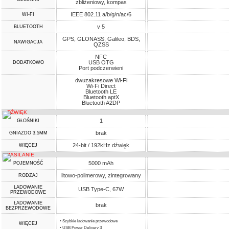
zbliżeniowy, kompas
IEEE 802.11 a/b/g/n/ac/6
WI-FI
v 5
BLUETOOTH
GPS, GLONASS, Galileo, BDS,
NAWIGACJA
QZSS
NFC
USB OTG
DODATKOWO
Port podczerwieni
dwuzakresowe Wi-Fi
Wi-Fi Direct
Bluetooth LE
Bluetooth aptX
Bluetooth A2DP
DŹWIĘK
1
GŁOŚNIKI
brak
GNIAZDO 3,5MM
24-bit / 192kHz dźwięk
WIĘCEJ
ZASILANIE
5000 mAh
POJEMNOŚĆ
litowo-polimerowy, zintegrowany
RODZAJ
ŁADOWANIE
USB Type-C, 67W
PRZEWODOWE
ŁADOWANIE
brak
BEZPRZEWODOWE
• Szybkie ładowanie przewodowe
WIĘCEJ
• USB Power Delivery 3