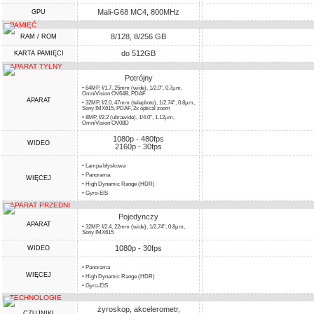
Mali-G68 MC4, 800MHz
GPU
PAMIĘĆ
8/128, 8/256 GB
RAM / ROM
do 512GB
KARTA PAMIĘCI
APARAT TYLNY
Potrójny
• 64MP, f/1.7, 25mm (wide), 1/2.0", 0.7µm,
OmniVision OV64B, PDAF
APARAT
• 32MP, f/2.0, 47mm (telephoto), 1/2.74", 0.8µm,
Sony IMX615, PDAF, 2x optical zoom
• 8MP, f/2.2 (ultrawide), 1/4.0", 1.12µm,
OmniVision OV08D
1080p - 480fps
WIDEO
2160p - 30fps
• Lampa błyskowa
• Panorama
WIĘCEJ
• High Dynamic Range (HDR)
• Gyro-EIS
APARAT PRZEDNI
Pojedynczy
APARAT
• 32MP, f/2.4, 22mm (wide), 1/2.74", 0.8µm,
Sony IMX615
1080p - 30fps
WIDEO
• Panorama
WIĘCEJ
• High Dynamic Range (HDR)
• Gyro-EIS
TECHNOLOGIE
żyroskop, akcelerometr,
CZUJNIKI