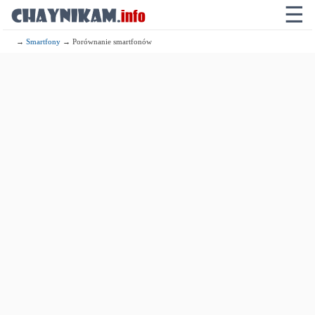
☰
→
Smartfony
→ Porównanie smartfonów