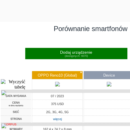
Porównanie smartfonów
Dodaj urządzenie
(dostępnych: 6070)
✖
OPPO Reno10 (Global)
Device
07 / 2023
DATA WYDANIA
CENA
375 USD
w dniu wydania
2G, 3G, 4G, 5G
SIEĆ
więcej
STRONA
KORPUS
162.4 x 74.2 x 8 mm
WYMIARY