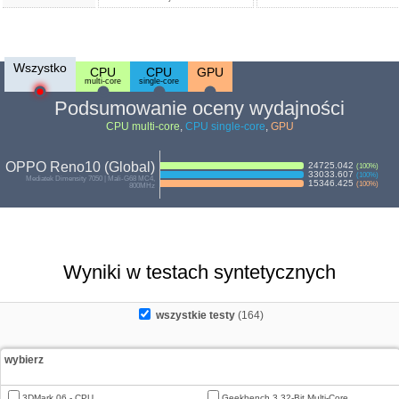
Wszystko
CPU
CPU
GPU
multi-core
single-core
Podsumowanie oceny wydajności
CPU multi-core
,
CPU single-core
,
GPU
OPPO Reno10 (Global)
24725.042
(
100
%)
33033.607
(
100
%)
Mediatek Dimensity 7050 | Mali-G68 MC4,
15346.425
(
100
%)
800MHz
Wyniki w testach syntetycznych
wszystkie testy
(164)
wybierz
3DMark 06 - CPU
Geekbench 3 32-Bit Multi-Core