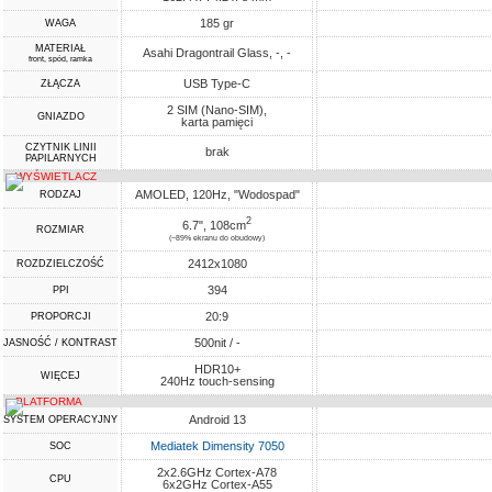
185 gr
WAGA
MATERIAŁ
Asahi Dragontrail Glass, -, -
front, spód, ramka
USB Type-C
ZŁĄCZA
2 SIM (Nano-SIM),
GNIAZDO
karta pamięci
CZYTNIK LINII
brak
PAPILARNYCH
WYŚWIETLACZ
AMOLED, 120Hz, "Wodospad"
RODZAJ
2
6.7", 108cm
ROZMIAR
(~89% ekranu do obudowy)
2412x1080
ROZDZIELCZOŚĆ
394
PPI
20:9
PROPORCJI
500nit / -
JASNOŚĆ / KONTRAST
HDR10+
WIĘCEJ
240Hz touch-sensing
PLATFORMA
Android 13
SYSTEM OPERACYJNY
Mediatek Dimensity 7050
SOC
2x2.6GHz Cortex-A78
CPU
6x2GHz Cortex-A55