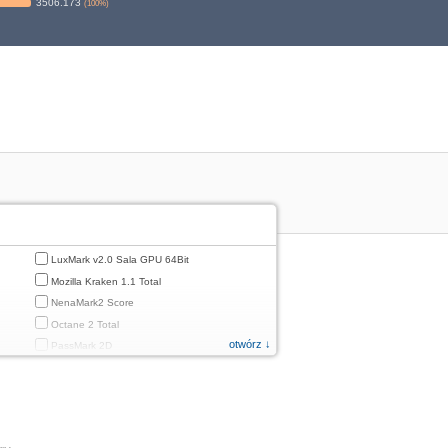
3506.173
(
100
%)
LuxMark v2.0 Sala GPU 64Bit
Mozilla Kraken 1.1 Total
NenaMark2 Score
Octane 2 Total
otwórz ↓
PassMark 2D
PassMark 3D
PassMark Mobile 1
PassMark v.3 2D
PassMark v.3 3D