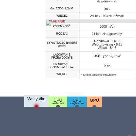
dzwonek - 75
jest
GNIAZDO 3,5MM
24-bit / 192kHz dźwięk
WIĘCEJ
ZASILANIE
3000 mAh
POJEMNOŚĆ
Li-Ion, zintegrowany
RODZAJ
Rozmowa - 14:53
ŻYWOTNOŚĆ BATERII
Web-browsing - 9:15
(godzin)
Wideo - 8:46
ŁADOWANIE
USB Type-C, 18W
PRZEWODOWE
ŁADOWANIE
brak
BEZPRZEWODOWE
WIĘCEJ
• Szybkie ładowanie przewodowe
Wszystko
CPU
CPU
GPU
multi-core
single-core