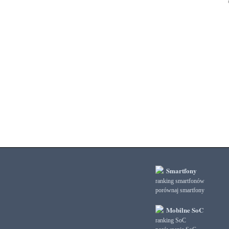
3DMark Fire Strike Standard Physics
3DMark Fire Strike Standard Score
3DMark Ice Storm Extreme Graphics
3DMark Ice Storm Extreme Physics
3DMark Ice Storm Graphics
3DMark Ice Storm Physics
3DMark Ice Storm Unlimited Graphics
3DMark Ice Storm Unlimited Physics
3DMark Sling Shot Extreme Unlimited
3DMark Sling Shot Extreme Unlimited Graphics
3DMark Sling Shot Extreme Unlimited Physics
3DMark Sling Shot Unlimited
3DMark Sling Shot Unlimited Graphics
3DMark Sling Shot Unlimited Physics
3DMark Wild Life
3DMark Wild Life Extreme Unlimited
Smartfony
3DMark Wild Life Unlimited
ranking smartfonów
porównaj smartfony
AI Score
AiTuTu 1.4
Mobilne SoC
AndEBench Java
ranking SoC
AndEBench Native