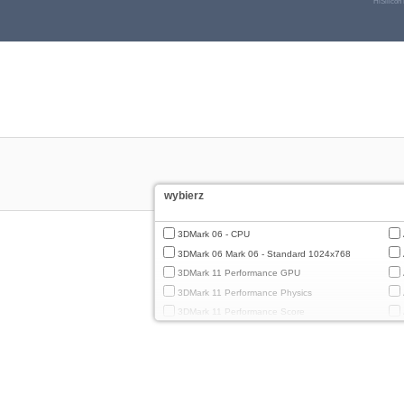
HiSilicon
wybierz
3DMark 06 - CPU
3DMark 06 Mark 06 - Standard 1024x768
3DMark 11 Performance GPU
3DMark 11 Performance Physics
3DMark 11 Performance Score
3DMark Cloud Gate Graphics
3DMark Cloud Gate Physics
3DMark Cloud Gate Score
3DMark Fire Strike Standard Graphics