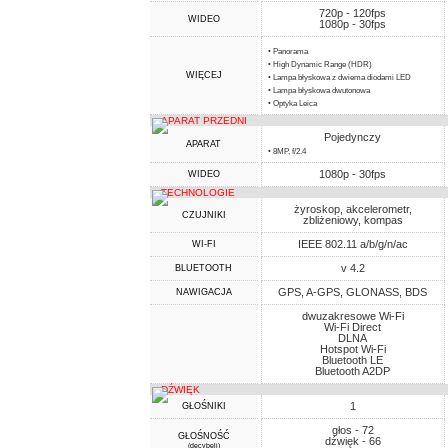
720p - 120fps
WIDEO
1080p - 30fps
• Panorama
• High Dynamic Range (HDR)
WIĘCEJ
• Lampa błyskowa z dwiema diodami LED
• Lampa błyskowa dwutonowa
• Optyka Leica
APARAT PRZEDNI
Pojedynczy
APARAT
• 8MP, f/2.4
1080p - 30fps
WIDEO
TECHNOLOGIE
żyroskop, akcelerometr,
CZUJNIKI
zbliżeniowy, kompas
IEEE 802.11 a/b/g/n/ac
WI-FI
v 4.2
BLUETOOTH
GPS, A-GPS, GLONASS, BDS
NAWIGACJA
dwuzakresowe Wi-Fi
Wi-Fi Direct
DLNA
Hotspot Wi-Fi
Bluetooth LE
Bluetooth A2DP
DŹWIĘK
1
GŁOŚNIKI
głos - 72
GŁOŚNOŚĆ
dźwięk - 66
(decybeli)