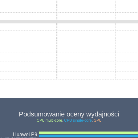
Podsumowanie oceny wydajności
CPU multi-core
,
CPU single-core
,
GPU
Huawei P9