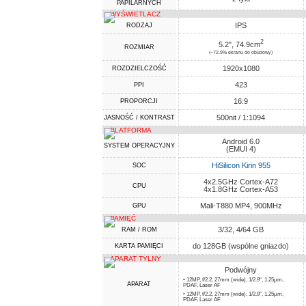
PAPILARNYCH
WYŚWIETLACZ
IPS
RODZAJ
2
5.2", 74.9cm
ROZMIAR
(~72.9% ekranu do obudowy)
1920x1080
ROZDZIELCZOŚĆ
423
PPI
16:9
PROPORCJI
500nit / 1:1094
JASNOŚĆ / KONTRAST
PLATFORMA
Android 6.0
SYSTEM OPERACYJNY
(EMUI 4)
HiSilicon Kirin 955
SOC
4x2.5GHz Cortex-A72
CPU
4x1.8GHz Cortex-A53
Mali-T880 MP4, 900MHz
GPU
PAMIĘĆ
3/32, 4/64 GB
RAM / ROM
do 128GB (wspólne gniazdo)
KARTA PAMIĘCI
APARAT TYLNY
Podwójny
• 12MP, f/2.2, 27mm (wide), 1/2.9", 1.25µm,
APARAT
PDAF, Laser AF
• 12MP, f/2.2, 27mm (wide), 1/2.9", 1.25µm,
PDAF, Laser AF