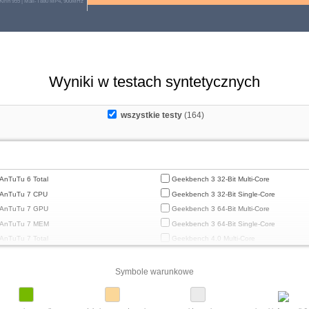
 Kirin 955 | Mali-T880 MP4, 900MHz
Wyniki w testach syntetycznych
wszystkie testy
(164)
AnTuTu 6 Total
Geekbench 3 32-Bit Multi-Core
AnTuTu 7 CPU
Geekbench 3 32-Bit Single-Core
AnTuTu 7 GPU
Geekbench 3 64-Bit Multi-Core
AnTuTu 7 MEM
Geekbench 3 64-Bit Single-Core
AnTuTu 7 Total
Geekbench 4.0 Multi-Core
AnTuTu 7 UX
Geekbench 4.0 Single-Core
AnTuTu 8 CPU
Geekbench 4.4 Multi-Core
Symbole warunkowe
AnTuTu 8 GPU
Geekbench 4.4 Single-Core
AnTuTu 8 MEM
Geekbench 5 64-Bit Multi-Core