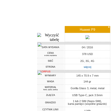
✖
Huawei P9
04 / 2016
DATA WYDANIA
CENA
378 USD
w dniu wydania
2G, 3G, 4G
SIEĆ
więcej
STRONA
KORPUS
145 x 70.9 x 7 mm
WYMIARY
144 gr
WAGA
MATERIAŁ
Gorilla Glass 3, metal, metal
front, spód, ramka
USB Type-C, jack 3.5mm
ZŁĄCZA
1 lub 2 SIM (Nano-SIM),
GNIAZDO
karta pamięci (wspólne gniazdo)
CZYTNIK LINII
z tyłu