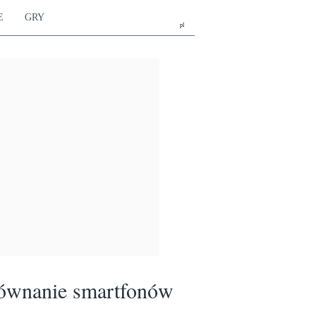
E
GRY
pl
ównanie smartfonów