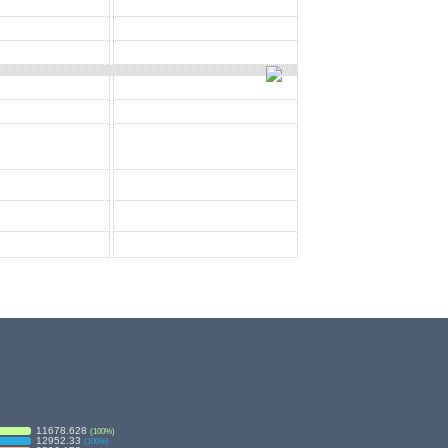
11678.628
(
100
%)
12952.33
(
100
%)