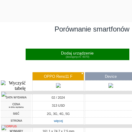
Porównanie smartfonów
Dodaj urządzenie
(dostępnych: 6070)
✖
OPPO Reno11 F
Device
02 / 2024
DATA WYDANIA
CENA
313 USD
w dniu wydania
2G, 3G, 4G, 5G
SIEĆ
więcej
STRONA
KORPUS
161.1 x 74.7 x 7.5 mm
WYMIARY