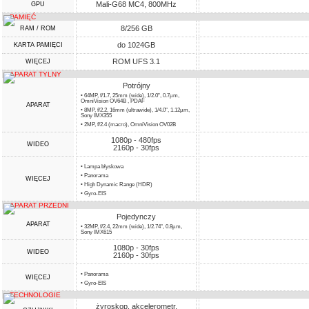
Mali-G68 MC4, 800MHz
GPU
PAMIĘĆ
8/256 GB
RAM / ROM
do 1024GB
KARTA PAMIĘCI
ROM UFS 3.1
WIĘCEJ
APARAT TYLNY
Potrójny
• 64MP, f/1.7, 25mm (wide), 1/2.0", 0.7µm,
OmniVision OV64B , PDAF
APARAT
• 8MP, f/2.2, 16mm (ultrawide), 1/4.0", 1.12µm,
Sony IMX355
• 2MP, f/2.4 (macro), OmniVision OV02B
1080p - 480fps
WIDEO
2160p - 30fps
• Lampa błyskowa
• Panorama
WIĘCEJ
• High Dynamic Range (HDR)
• Gyro-EIS
APARAT PRZEDNI
Pojedynczy
APARAT
• 32MP, f/2.4, 22mm (wide), 1/2.74", 0.8µm,
Sony IMX615
1080p - 30fps
WIDEO
2160p - 30fps
• Panorama
WIĘCEJ
• Gyro-EIS
TECHNOLOGIE
żyroskop, akcelerometr,