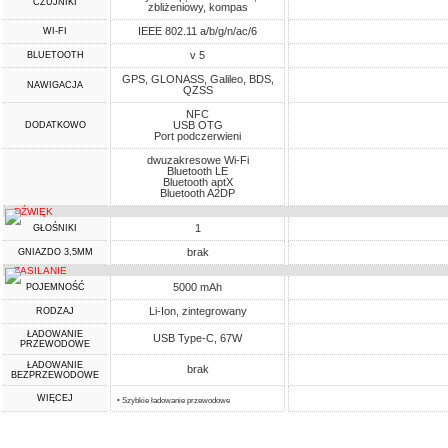
CZUJNIKI
zbliżeniowy, kompas
IEEE 802.11 a/b/g/n/ac/6
WI-FI
v 5
BLUETOOTH
GPS, GLONASS, Galileo, BDS,
NAWIGACJA
QZSS
NFC
USB OTG
DODATKOWO
Port podczerwieni
dwuzakresowe Wi-Fi
Bluetooth LE
Bluetooth aptX
Bluetooth A2DP
DŹWIĘK
1
GŁOŚNIKI
brak
GNIAZDO 3,5MM
ZASILANIE
5000 mAh
POJEMNOŚĆ
Li-Ion, zintegrowany
RODZAJ
ŁADOWANIE
USB Type-C, 67W
PRZEWODOWE
ŁADOWANIE
brak
BEZPRZEWODOWE
WIĘCEJ
• Szybkie ładowanie przewodowe