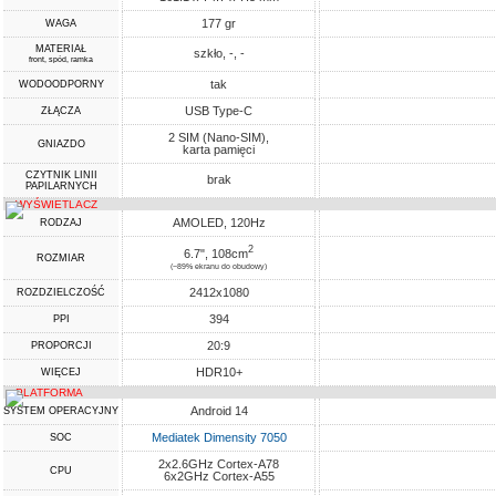
177 gr
WAGA
MATERIAŁ
szkło, -, -
front, spód, ramka
tak
WODOODPORNY
USB Type-C
ZŁĄCZA
2 SIM (Nano-SIM),
GNIAZDO
karta pamięci
CZYTNIK LINII
brak
PAPILARNYCH
WYŚWIETLACZ
AMOLED, 120Hz
RODZAJ
2
6.7", 108cm
ROZMIAR
(~89% ekranu do obudowy)
2412x1080
ROZDZIELCZOŚĆ
394
PPI
20:9
PROPORCJI
HDR10+
WIĘCEJ
PLATFORMA
Android 14
SYSTEM OPERACYJNY
Mediatek Dimensity 7050
SOC
2x2.6GHz Cortex-A78
CPU
6x2GHz Cortex-A55