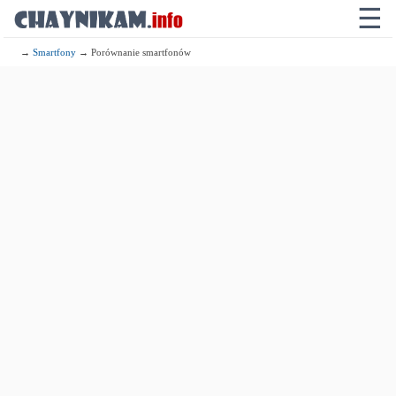
☰
→
Smartfony
→ Porównanie smartfonów