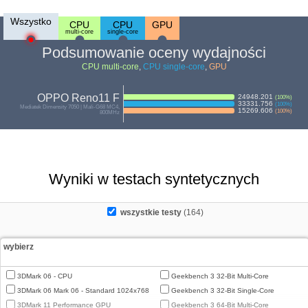
Wszystko
CPU
CPU
GPU
multi-core
single-core
Podsumowanie oceny wydajności
CPU multi-core
,
CPU single-core
,
GPU
OPPO Reno11 F
24948.201
(
100
%)
33331.756
(
100
%)
Mediatek Dimensity 7050 | Mali-G68 MC4,
15269.606
(
100
%)
800MHz
Wyniki w testach syntetycznych
wszystkie testy
(164)
wybierz
3DMark 06 - CPU
Geekbench 3 32-Bit Multi-Core
3DMark 06 Mark 06 - Standard 1024x768
Geekbench 3 32-Bit Single-Core
3DMark 11 Performance GPU
Geekbench 3 64-Bit Multi-Core