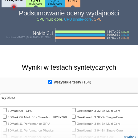
CPU
CPU
GPU
multi-core
single-core
Podsumowanie oceny wydajności
CPU multi-core
,
CPU single-core
,
GPU
4307.405
(
100
%)
Nokia 3.1
4699.632
(
100
%)
Mediatek MT6750 | Mali-T860 MP2, 520MHz
1576.725
(
100
%)
Wyniki w testach syntetycznych
wszystkie testy
(164)
wybierz
3DMark 06 - CPU
Geekbench 3 32-Bit Multi-Core
3DMark 06 Mark 06 - Standard 1024x768
Geekbench 3 32-Bit Single-Core
3DMark 11 Performance GPU
Geekbench 3 64-Bit Multi-Core
3DMark 11 Performance Physics
Geekbench 3 64-Bit Single-Core
otwórz ↓
3DMark 11 Performance Score
Geekbench 4.0 Multi-Core