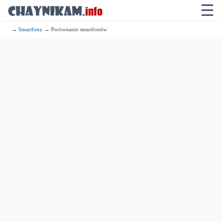
☰
→
Smartfony
→ Porównanie smartfonów