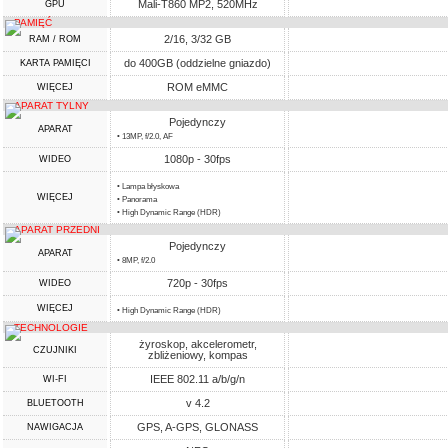
Mali-T860 MP2, 520MHz
GPU
PAMIĘĆ
2/16, 3/32 GB
RAM / ROM
do 400GB (oddzielne gniazdo)
KARTA PAMIĘCI
ROM eMMC
WIĘCEJ
APARAT TYLNY
Pojedynczy
APARAT
• 13MP, f/2.0, AF
1080p - 30fps
WIDEO
• Lampa błyskowa
WIĘCEJ
• Panorama
• High Dynamic Range (HDR)
APARAT PRZEDNI
Pojedynczy
APARAT
• 8MP, f/2.0
720p - 30fps
WIDEO
WIĘCEJ
• High Dynamic Range (HDR)
TECHNOLOGIE
żyroskop, akcelerometr,
CZUJNIKI
zbliżeniowy, kompas
IEEE 802.11 a/b/g/n
WI-FI
v 4.2
BLUETOOTH
GPS, A-GPS, GLONASS
NAWIGACJA