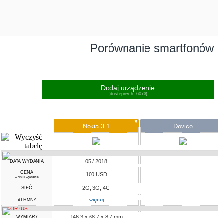
Porównanie smartfonów
Dodaj urządzenie
(dostępnych: 6070)
✖
Nokia 3.1
Device
05 / 2018
DATA WYDANIA
CENA
100 USD
w dniu wydania
2G, 3G, 4G
SIEĆ
więcej
STRONA
KORPUS
146.3 x 68.7 x 8.7 mm
WYMIARY