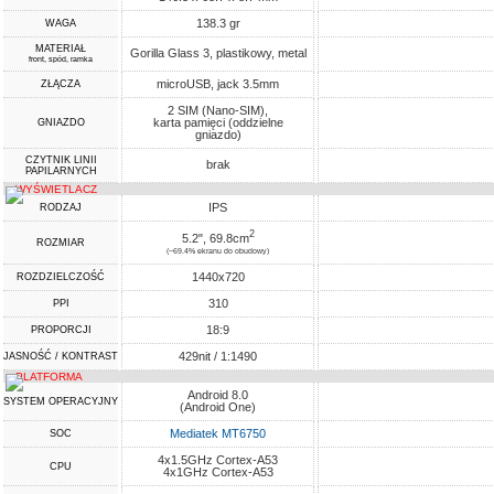
138.3 gr
WAGA
MATERIAŁ
Gorilla Glass 3, plastikowy, metal
front, spód, ramka
microUSB, jack 3.5mm
ZŁĄCZA
2 SIM (Nano-SIM),
karta pamięci (oddzielne
GNIAZDO
gniazdo)
CZYTNIK LINII
brak
PAPILARNYCH
WYŚWIETLACZ
IPS
RODZAJ
2
5.2", 69.8cm
ROZMIAR
(~69.4% ekranu do obudowy)
1440x720
ROZDZIELCZOŚĆ
310
PPI
18:9
PROPORCJI
429nit / 1:1490
JASNOŚĆ / KONTRAST
PLATFORMA
Android 8.0
SYSTEM OPERACYJNY
(Android One)
Mediatek MT6750
SOC
4x1.5GHz Cortex-A53
CPU
4x1GHz Cortex-A53