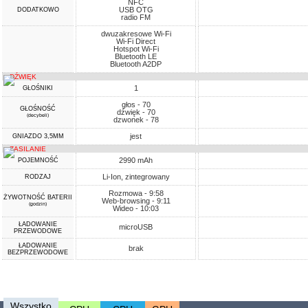
NFC
USB OTG
DODATKOWO
radio FM
dwuzakresowe Wi-Fi
Wi-Fi Direct
Hotspot Wi-Fi
Bluetooth LE
Bluetooth A2DP
DŹWIĘK
1
GŁOŚNIKI
głos - 70
GŁOŚNOŚĆ
dźwięk - 70
(decybeli)
dzwonek - 78
jest
GNIAZDO 3,5MM
ZASILANIE
2990 mAh
POJEMNOŚĆ
Li-Ion, zintegrowany
RODZAJ
Rozmowa - 9:58
ŻYWOTNOŚĆ BATERII
Web-browsing - 9:11
(godzin)
Wideo - 10:03
ŁADOWANIE
microUSB
PRZEWODOWE
ŁADOWANIE
brak
BEZPRZEWODOWE
Wszystko