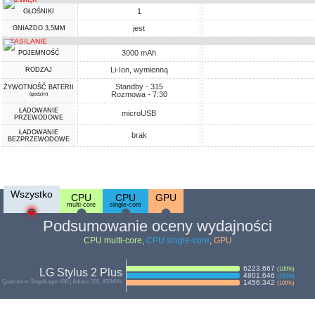
1
GŁOŚNIKI
jest
GNIAZDO 3,5MM
ZASILANIE
3000 mAh
POJEMNOŚĆ
Li-Ion, wymienną
RODZAJ
Standby - 315
ŻYWOTNOŚĆ BATERII
Rozmowa - 7:30
(godzin)
ŁADOWANIE
microUSB
PRZEWODOWE
ŁADOWANIE
brak
BEZPRZEWODOWE
Wszystko
CPU
CPU
GPU
multi-core
single-core
Podsumowanie oceny wydajności
CPU multi-core
,
CPU single-core
,
GPU
6223.667
(
100
%)
LG Stylus 2 Plus
4801.646
(
100
%)
Qualcomm Snapdragon 430 | Adreno 505, 450MHz
1456.342
(
100
%)