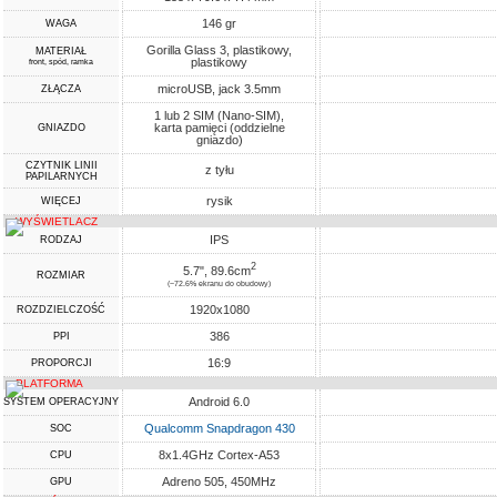
146 gr
WAGA
Gorilla Glass 3, plastikowy,
MATERIAŁ
plastikowy
front, spód, ramka
microUSB, jack 3.5mm
ZŁĄCZA
1 lub 2 SIM (Nano-SIM),
karta pamięci (oddzielne
GNIAZDO
gniazdo)
CZYTNIK LINII
z tyłu
PAPILARNYCH
rysik
WIĘCEJ
WYŚWIETLACZ
IPS
RODZAJ
2
5.7", 89.6cm
ROZMIAR
(~72.6% ekranu do obudowy)
1920x1080
ROZDZIELCZOŚĆ
386
PPI
16:9
PROPORCJI
PLATFORMA
Android 6.0
SYSTEM OPERACYJNY
Qualcomm Snapdragon 430
SOC
8x1.4GHz Cortex-A53
CPU
Adreno 505, 450MHz
GPU