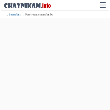
☰
→
Smartfony
→ Porównanie smartfonów