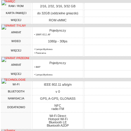
PAMIĘĆ
2/16, 2/32, 3/16, 3/32 GB
RAM / ROM
do 32GB (oddzielne gniazdo)
KARTA PAMIĘCI
ROM eMMC
WIĘCEJ
APARAT TYLNY
Pojedynczy
APARAT
• 16MP, f/2.2, AF
1080p - 30fps
WIDEO
• Lampa błyskowa
WIĘCEJ
• Panorama
APARAT PRZEDNI
Pojedynczy
APARAT
• 8MP
WIĘCEJ
• Lampa błyskowa
TECHNOLOGIE
IEEE 802.11 a/b/g/n
WI-FI
v 0
BLUETOOTH
GPS, A-GPS, GLONASS
NAWIGACJA
NFC
DODATKOWO
radio FM
Wi-Fi Direct
Hotspot Wi-Fi
Bluetooth LE
Bluetooth A2DP
DŹWIĘK