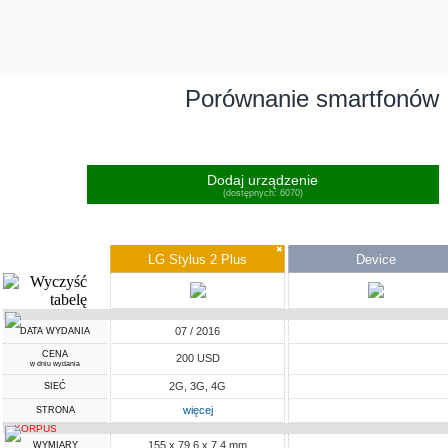
Porównanie smartfonów
Dodaj urządzenie
(dostępnych: 6070)
✖
LG Stylus 2 Plus
Device
07 / 2016
DATA WYDANIA
CENA
200 USD
w dniu wydania
2G, 3G, 4G
SIEĆ
więcej
STRONA
KORPUS
155 x 79.6 x 7.4 mm
WYMIARY